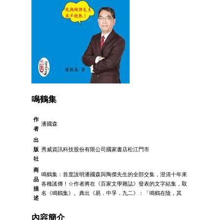
鳴鶴集
作
潘國森
者
出
版
秀威資訊科技股份有限公司國家書店松江門市
社
商
鳴鶴集：首度說明潘國森與陶傑先生的全部交集，澄清十年來
品
各種謠傳！☆作者將在《百家文學雜誌》發表的文字結集，取
描
名《鳴鶴集》。典出《易．中孚．九二》：「鳴鶴在陰，其
述
內容簡介