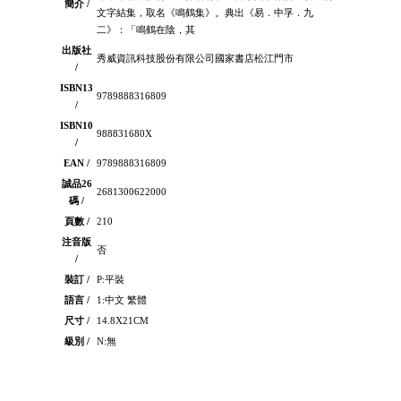
簡介 /
文字結集，取名《鳴鶴集》。典出《易．中孚．九
二》：「鳴鶴在陰，其
出版社
秀威資訊科技股份有限公司國家書店松江門市
/
ISBN13
9789888316809
/
ISBN10
988831680X
/
EAN /
9789888316809
誠品26
2681300622000
碼 /
頁數 /
210
注音版
否
/
裝訂 /
P:平裝
語言 /
1:中文 繁體
尺寸 /
14.8X21CM
級別 /
N:無