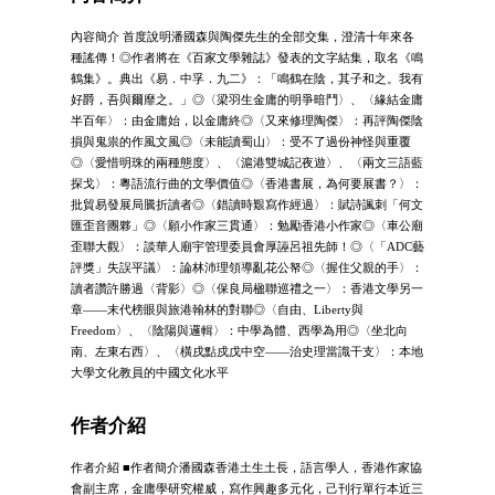
內容簡介 首度說明潘國森與陶傑先生的全部交集，澄清十年來各
種謠傳！◎作者將在《百家文學雜誌》發表的文字結集，取名《鳴
鶴集》。典出《易．中孚．九二》：「鳴鶴在陰，其子和之。我有
好爵，吾與爾靡之。」◎〈梁羽生金庸的明爭暗鬥〉、〈緣結金庸
半百年〉：由金庸始，以金庸終◎〈又來修理陶傑〉：再評陶傑陰
損與鬼祟的作風文風◎〈未能讀蜀山〉：受不了過份神怪與重覆
◎〈愛惜明珠的兩種態度〉、〈滬港雙城記夜遊〉、〈兩文三語藍
探戈〉：粵語流行曲的文學價值◎〈香港書展，為何要展書？〉：
批貿易發展局騰折讀者◎〈錯讀時艱寫作經過〉：賦詩諷刺「何文
匯歪音團夥」◎〈願小作家三貫通〉：勉勵香港小作家◎〈車公廟
歪聯大觀〉：談華人廟宇管理委員會厚誣呂祖先師！◎〈「ADC藝
評獎」失誤平議〉：論林沛理領導亂花公帑◎〈握住父親的手〉：
讀者讚許勝過〈背影〉◎〈保良局楹聯巡禮之一〉：香港文學另一
章――末代榜眼與旅港翰林的對聯◎〈自由、Liberty與
Freedom〉、〈陰陽與邏輯〉：中學為體、西學為用◎〈坐北向
南、左東右西〉、〈橫戌點戍戊中空――治史理當識干支〉：本地
大學文化教員的中國文化水平
作者介紹
作者介紹 ■作者簡介潘國森香港土生土長，語言學人，香港作家協
會副主席，金庸學研究權威，寫作興趣多元化，己刊行單行本近三