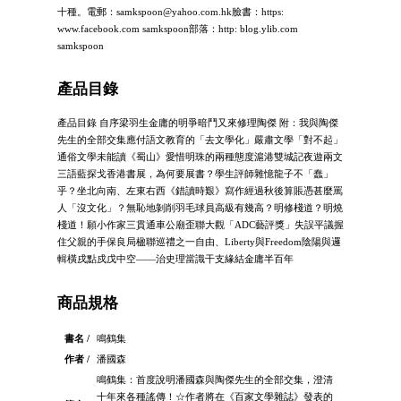
十種。電郵：
samkspoon@yahoo.com.hk
臉書：https:
www.facebook.com samkspoon部落：http: blog.ylib.com
samkspoon
產品目錄
產品目錄 自序梁羽生金庸的明爭暗鬥又來修理陶傑 附：我與陶傑
先生的全部交集應付語文教育的「去文學化」嚴肅文學「對不起」
通俗文學未能讀《蜀山》愛惜明珠的兩種態度滬港雙城記夜遊兩文
三語藍探戈香港書展，為何要展書？學生評師雜憶龍子不「蠢」
乎？坐北向南、左東右西《錯讀時艱》寫作經過秋後算賬憑甚麼罵
人「沒文化」？無恥地剝削羽毛球員高級有幾高？明修棧道？明燒
棧道！願小作家三貫通車公廟歪聯大觀「ADC藝評獎」失誤平議握
住父親的手保良局楹聯巡禮之一自由、Liberty與Freedom陰陽與邏
輯橫戌點戍戊中空――治史理當識干支緣結金庸半百年
商品規格
書名 /
鳴鶴集
作者 /
潘國森
鳴鶴集：首度說明潘國森與陶傑先生的全部交集，澄清
十年來各種謠傳！☆作者將在《百家文學雜誌》發表的