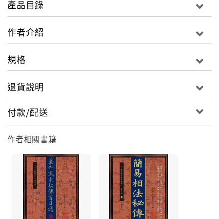
產品目錄
整理、訂正、簡化了相術古籍如《神相全編》、《麻衣
相法》等及諸家之說，去蕪存菁, 重新編校、繒圖、分
作者介紹
類，令人一目了然。本書更加入了民間江湖派的內容, 以
及將相書古籍白話化。可謂承先各啟後、下開現代新式
規格
術數、相術書大量出現的先河。本書出版後曾多次再版,
可說是風行一時, 有一定影響力。不過至今本書坊間幾已
退貨說明
無傳。 為令此書不致湮沒，特以最新數碼技術清理版面
精印，一以作相術資料保存珍藏，一以供同道中人參考
付款/配送
研究。
作者相關書籍