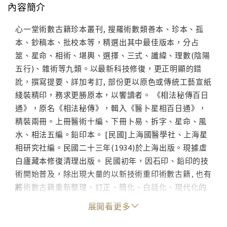
內容簡介
心一堂術數古籍珍本叢刊, 搜羅術數類善本、珍本、孤
本、鈔稿本、批校本等，精選出其中最佳版本，分占
筮、星命、相術、堪輿、選擇、三式、讖緯、理數(陰陽
五行)、雜術等九類。以最新科技修復，更正明顯的錯
訛，撰寫提要、詳加考訂, 部份更以原色或傳統工藝宣紙
綫裝精印，務求更勝原本，以饗讀者。 《相法秘傳百日
通》，原名《相法秘傳》，輯入《醫卜星相百日通》，
精裝兩冊。上冊醫術十編、下冊卜易、拆字、星命、風
水、相法五編。鉛印本。 [民國]上海國醫學社、上海星
相研究社編。民國二十三年(1934)於上海出版。現據虛
白廬藏本修復清理出版。 民國初年，因石印、鉛印的技
術開始普及，除出現大量的以新技術重印術數古籍, 也有
將術數古籍重新整理、訂正、簡化、白話化、現代化的
風氣。如紫微斗數術有王裁珊的《斗數宣微》、《斗數
展開看更多
觀測錄》，子平術有徐樂吾、袁樹珊、韋千里等著作; 相
術方面, 如本書《相法秘傳百日通》、《相法易知》等,