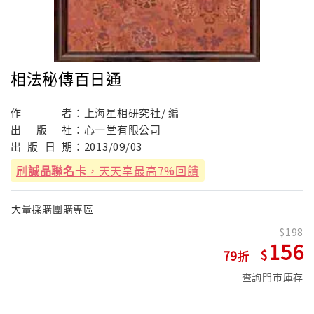
相法秘傳百日通
作
者：
上海星相研究社/ 編
出
版
社：
心一堂有限公司
出
版
日
期：
2013/09/03
刷
誠品聯名卡
，天天享最高7%回饋
大量採購團購專區
198
156
79
查詢門市庫存