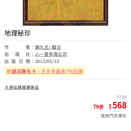
地理秘珍
作
者：
錫九氏/ 輯注
出
版
社：
心一堂有限公司
出
版
日
期：
2012/05/13
刷
誠品聯名卡
，天天享最高7%回饋
大量採購團購專區
720
568
79
查詢門市庫存