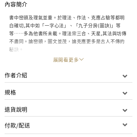
內容簡介
書中巒頭及理氣並重。於理法、作法、克應占驗等都明
白確切,其中如「一字心法」、「九子分房(圖訣)」等
等……多為他書所未載。理法宗三合、天星,其法與坊傳
不盡同。論巒頭，圖文並茂，論克應更多是古人不傳的
秘訣。
展開看更多
作者介紹
規格
退貨說明
付款/配送