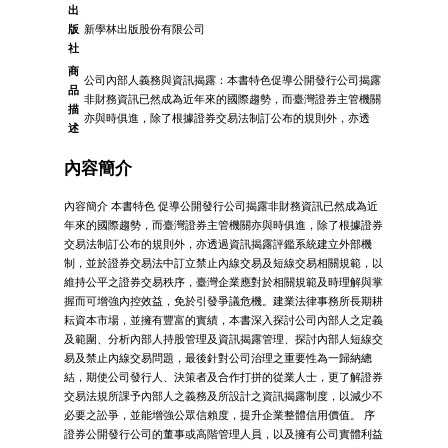
出
版
新學林出版股份有限公司
社
商
公司內部人義務與資訊揭露：本書特色促導公開發行公司揭露
品
非財務資訊已然成為近年來的國際趨勢，而臺灣證券主管機關
描
亦與時俱進，除了根據證券交易法制訂公布的規則外，亦透
述
內容簡介
內容簡介 本書特色 促導公開發行公司揭露非財務資訊已然成為近
年來的國際趨勢，而臺灣證券主管機關亦與時俱進，除了根據證券
交易法制訂公布的規則外，亦透過資訊揭露評鑑系統建立外部機
制，並於證券交易法中訂立禁止內線交易及短線交易相關規範，以
維持公平之證券交易秩序，臺灣企業應對於相關規範及時理解與掌
握而可增強內控效益，免於引發爭議危機。建業法律事務所長期耕
耘資本市場，並擁有豐富的實績，本書深入探討公司內部人之定義
及範圍、分析內部人持股管理及資訊揭露管理、探討內部人短線交
易及禁止內線交易問題，最後針對公司治理之重要性為一歸納總
結，期使公司發行人、決策者及合作打拼的從業人士，更了解證券
交易法規所課予內部人之義務及所設計之資訊揭露制度，以減少不
必要之訟爭，並能增強公眾信賴度，提升企業整體信用價值。 序
證券公開發行公司的董事或高階管理人員，以及擁有公司實體利益