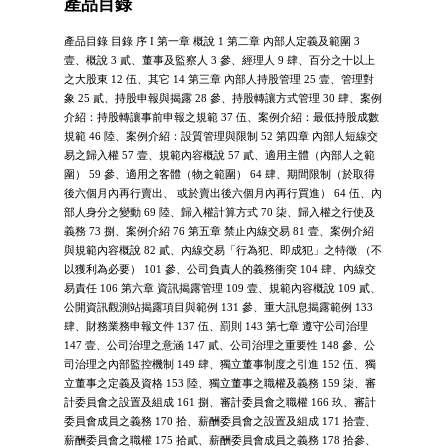
產品目錄
產品目錄 目錄 序 I 第一章 概說 1 第二章 內部人定義及範圍 3
壹、概說 3 貳、董事及監察人 3 參、經理人 9 肆、百分之十以上
之大股東 12 伍、其它 14 第三章 內部人持股管理 25 壹、管理對
象 25 貳、持股申報與揭露 28 參、持股轉讓方式管理 30 肆、案例
介紹：持股轉讓事前申報之規範 37 伍、案例介紹：最低持股成數
規範 46 陸、案例介紹：設質管理與限制 52 第四章 內部人短線交
易之歸入權 57 壹、規範內容概說 57 貳、適用主體（內部人之範
圍） 59 參、適用之客體（物之範圍） 64 肆、期間限制（於取得
後六個月內再行賣出、 或於賣出後六個月內再行買進） 64 伍、內
部人身分之變動 69 陸、歸入權計算方式 70 柒、歸入權之行使及
義務 73 捌、案例介紹 76 第五章 禁止內線交易 81 壹、案例介紹
與規範內容概說 82 貳、內線交易「行為犯、即成犯」之特徵 （不
以獲利為必要） 101 參、公司負責人的義務衝突 104 肆、內線交
易責任 106 第六章 資訊揭露管理 109 壹、規範內容概說 109 貳、
公開資訊觀測站揭露項目與範例 131 參、重大訊息揭露範例 133
肆、財務業務申報文件 137 伍、罰則 143 第七章 遵守公司治理
147 壹、公司治理之意涵 147 貳、公司治理之重要性 148 參、公
司治理之內部監控機制 149 肆、獨立董事制度之引進 152 伍、獨
立董事之定義及資格 153 陸、獨立董事之職權及義務 159 柒、審
計委員會之設置及組成 161 捌、審計委員會之職權 166 玖、審計
委員會成員之義務 170 拾、薪酬委員會之設置及組成 171 拾壹、
薪酬委員會之職權 175 拾貳、薪酬委員會成員之義務 178 拾參、