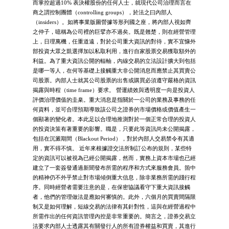
而掌控超過10% 表決權股份的任何人士，就現代公司治理而言在
商之謂控制團體（controlling groups），於法之曰內部人
（insiders）。如將事業版圖營據等形列國之座，將內部人視如齊
之仲子，噫稱為公司裡的巨擘亦不過矣。既是翹楚，則在經營管理
上，日理萬機，任重道遠，對於公司重大資訊的對待，實不宜慷外
部投資大眾之凱選擇加以私取利用，進行自家股票交易獲取額外的
利益。為了重大資訊公開的輻軸，內線交易的立法設計擴大到包括
是哪一等人，在何等基礎上接觸重大非公開消息而應禁止其買賣公
司股票。內部人士就其公司股票的出售或購買必須遵守嚴格的資訊
揭露與時程（time frame）要求。 營運績效與透明度一向是投資人
評價治理價值的圭臬。重大消息是指關於一公司的業務及事務的任
何資料，並可合理預期導致該公司之證券的市場價格或價值產生一
個顯著的變化者。本此足以合理地推測對於一個正常合理的投資人
的投資決策有著重要的影響。職是，只要此等資訊尚未公開揭露，
包括在沉澱期間（Blackout Period），對於內部人交易禁令有其適
用，實不得不慎。 近年來根據證交法所制訂公布的規則，某些特
定的資訊可以被視為已經公開揭露，然而，實務上資本市場也已經
建立了一套簽發通過新聞發布所需的程序和方式來服務會員。箇中
的精神仍不外乎禁止對市場傾倒重大信息，除非業務所需的踐行程
序。同時經營者需要注意的是，在保密協議看守下重大資訊接觸
者，他們的管理做法是應如何審慎的。此外，六個月的買賣間隔限
制又是如何理解，短線交易的法律有其針對性，這與在經營過程中
所需作出的任何資訊管理內控是非常重要的。簡言之，證券交易立
法要求內部人士透露其有關發行人的所有證券權益和買賣，其進行