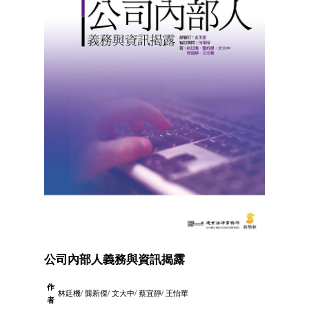
公司內部人義務與資訊揭露
作
林廷機/ 龔新傑/ 文大中/ 蔡宜靜/ 王怡華
者