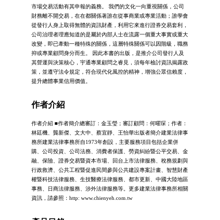
市場交易活動有其申報的義務。 我們的文化一向重視關係，公司
財務離不開交易，在在都關係著誰在從事商業或專業活動；誰學會
從發行人身上取得無體的資訊財產，利用它來進行證券交易套利，
公司治理者理應知道的是屬於內部人士在流露一個重大事實或重大
改變，即已牽動一種特殊的關係，這層特殊關係可以因階級，職務
抑或專業顧問身分而生。 因此本書的出版，是推介公司發行人及
其營運與決策核心，宇通專業顧問之睿見，須每年檢討資訊揭露政
策，並遵守法令規定，符合現代化風控的精神，增強公眾信賴度，
提升總體事業信用價值。
作者介紹
作者介紹 ■作者簡介總審訂：金玉瑩；審訂顧問：何曜琛；作者：
林廷機、龔新傑、文大中、蔡宜靜、王怡華出版者簡介建業法律事
務所建業法律事務所自1973年創設，主要服務項目包括企業併
購、公司投資、公司法務、消費者保護、勞資糾紛暨公平交易、金
融、保險、證券交易暨資本市場、回台上市法律服務、稅務規劃與
行政救濟、公共工程暨促進民間參與公共建設專案計畫、智慧財產
權暨科技法律服務、生技醫療法律服務、都市更新、中國大陸地區
事務、日商法律服務、涉外法律服務等。更多建業法律事務所相關
資訊，請參照：http: www.chienyeh.com.tw