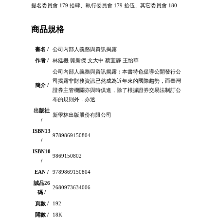
提名委員會 179 拾肆、執行委員會 179 拾伍、其它委員會 180
商品規格
書名 /
公司內部人義務與資訊揭露
作者 /
林廷機 龔新傑 文大中 蔡宜靜 王怡華
公司內部人義務與資訊揭露：本書特色促導公開發行公
司揭露非財務資訊已然成為近年來的國際趨勢，而臺灣
簡介 /
證券主管機關亦與時俱進，除了根據證券交易法制訂公
布的規則外，亦透
出版社
新學林出版股份有限公司
/
ISBN13
9789869150804
/
ISBN10
9869150802
/
EAN /
9789869150804
誠品26
2680973634006
碼 /
頁數 /
192
開數 /
18K