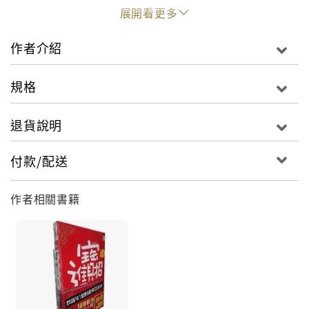
個千古之謎，吸引著喜歡它們的人們不斷追尋和探究。
展開看更多
巧合是什麼？是命運？命運是自己的命由自己來運。然
而一旦運得不當呢？或者造化弄人呢？究竟是誰在操控
作者介紹
著我們？如果知道了自己下一刻的命運，此時你會做什
麼？曹操之所以殺害華佗的真正原因是華佗觸犯了大漢
規格
律例？華盛頓為何拒絕競選第三任總統？希特勒為什麼
血洗衝鋒隊？黛安娜王妃死因之謎？現在，即將帶您進
退貨說明
入隱藏在硝煙中的可怕歷史！
付款/配送
作者相關書籍