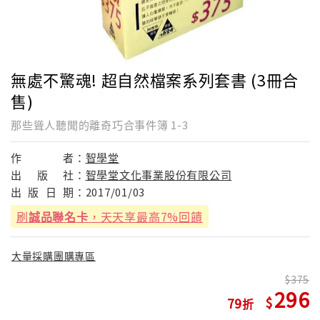
無處不驚魂! 超自然檔案系列套書 (3冊合
售)
那些聳人聽聞的離奇巧合事件簿 1-3
作
者：
智學堂
出
版
社：
智學堂文化事業股份有限公司
出
版
日
期：
2017/01/03
刷
誠品聯名卡
，天天享最高7%回饋
大量採購團購專區
375
296
79