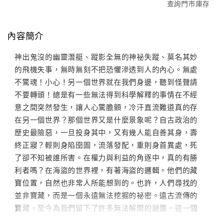
查詢門市庫存
內容簡介
神出鬼沒的幽靈潛艇、蹤影全無的神祕失蹤、莫名其妙
的飛機失事，無時無刻不把恐懼滲透到人的內心。無處
不驚魂！小心！另一個世界就在我們身邊，聽到怪聲請
不要轉頭！總是有一些無法得到科學解釋的事情在不經
意之間突然發生，讓人心驚膽顫，冷汗直流難道真的存
在另一個世界？那個世界又是什麼景象呢？自古政治的
歷史最險惡，一旦投身其中，又有幾人能自善其身，壽
終正寢？輕則身陷囹圄，流落發配，重則身首異處，死
了卻不知被誰所害。在權力與利益的角逐中，真的有勝
利者嗎？在海盜的世界裡，有著海盜的邏輯。他們的藏
寶位置，自然也非常人所能想到的。也許，人們尋找的
並非寶藏，而是一個永遠無法挖掘的祕密。遠古流傳的
寶藏，至今為我們留下了許多無法解開的謎團。這一個