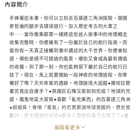
內容簡介
手捧著這本書，你可以立刻去百慕達三角洲探險，跟隨
麥哲倫的腳步去環球旅行，加入歷史考古的大軍之
中……當你像集郵票一樣將這些迷人故事中的地理概念
收集完整時，你便擁有了一份屬於自己的航行指南。而
當你有一天真正接觸到書中講述的大千世界，你便會知
道，哪些是絕不可錯過的風景，哪些又會成為最有價值
的收穫。到了那一刻，你也能夠寫下屬於自己的航行日
誌了。現在，馬上就要開始一段神奇的地理旅程，你準
備好了嗎？天外來客的遺跡，地理謎境大追蹤●撒哈拉壁
畫究竟出自誰手？●英國巨石陣又是如何形成？地球的咒
語，魔鬼地區大冒險●喜歡「亂吃東西」的百慕達三角洲
●超級臭！會噴「毒氣」的尼奧斯湖地球是圓的，歷史是
直的，歷史遺跡的祕密●獅身人面像的鼻子去哪了？●龐
貝古城為何瞬間消失了？愛發脾氣的地球，魔法般的氣
展開看更多
象●為什麼風調才能雨順？●海市蜃樓是什麼？