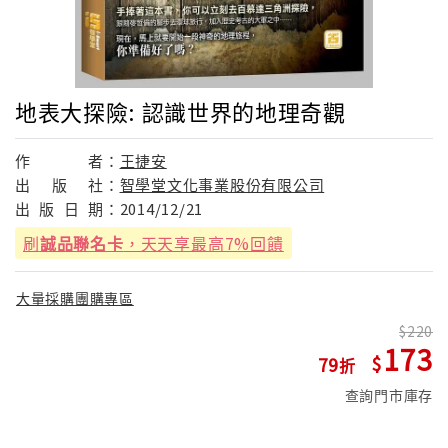
地表大探險: 認識世界的地理奇觀
作
者：
王捷安
出
版
社：
智學堂文化事業股份有限公司
出
版
日
期：
2014/12/21
刷
誠品聯名卡
，天天享最高7%回饋
大量採購團購專區
220
173
79
查詢門市庫存