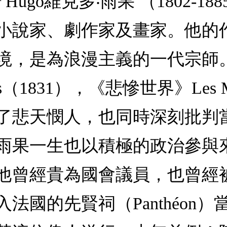
r Hugo維克多‧雨果 （1802
小說家、劇作家及畫家。他的
境，是為浪漫主義的一代宗師
aris（1831），《悲慘世界》Les M
了悲天憫人，也同時深刻批判
雨果一生也以積極的政治參與來
曾經貴為國會議員，也曾經被迫
法國的先賢祠（Panthéon