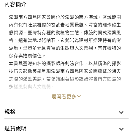
內容簡介
澎湖南方四島國家公園位於澎湖的南方海域，區域範圍
內有保有壯麗雄偉的玄武岩地質景觀、豐富的珊瑚礁生
態資源、臺灣特有種的動植物生態、傳統的閩式建築風
格，還有當地以硓咕石、玄武岩為建材所搭建特有的澎
湖厝，型塑多元且豐富的生態與人文景觀，有其獨特的
保存與推廣價值。
本書與臺灣知名的攝影師許釗滂合作，以其精湛的攝影
技巧與影像美學呈現澎湖南方四島國家公園蘊藏於海天
之際的湛藍美麗，帶領讀跟著攝影鏡頭體會南方四島的
多樣風貌與人文風情。
展開看更多
規格
退貨說明