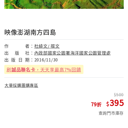
映像澎湖南方四島
作
者：
杜綺文/ 撰文
出
版
社：
內政部國家公園署海洋國家公園管理處
出
版
日
期：
2016/11/30
刷
誠品聯名卡
，天天享最高7%回饋
大量採購團購專區
500
395
79
查詢門市庫存