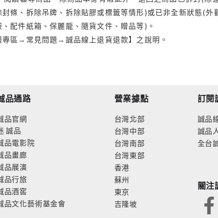
封條、拆除吊牌、拆除貼膠或標籤等情形)或已非全新狀態(外
袋、配件紙箱、保麗龍、隨貨文件、贈品等)。
服專區→常見問題→誠品線上退貨退款】之說明。
誠品通路
營業據點
訂閱
誠品官網
台灣北部
誠品
迷
誠品
台灣中部
誠品
誠品電影院
台灣南部
全台
誠品畫廊
台灣東部
誠品展演
香港
誠品行旅
蘇州
關注
誠品酒窖
東京
誠品文化藝術基金會
吉隆坡