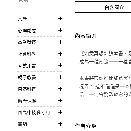
內容簡介
文學
心理勵志
內容簡介
商業財經
《如意冥想》這本書，
社會科學
成為一種潮流——一種
考試用書
親子教養
本書將帶你推開如意冥
境界。 這不僅僅是一
自然科普
活，一定會驚歎於它的
醫學保健
國高中技職考用
電腦
作者介紹