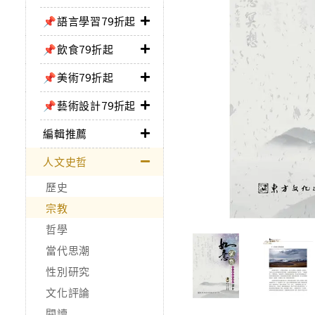
📌語言學習79折起
📌飲食79折起
📌美術79折起
📌藝術設計79折起
編輯推薦
人文史哲
歷史
宗教
哲學
當代思潮
性別研究
文化評論
閱讀