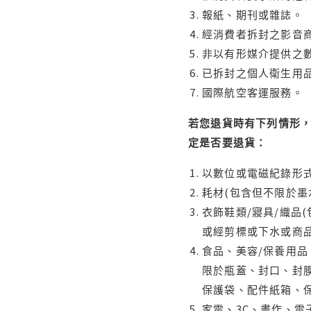
報紙、期刊或雜誌。
經消費者拆封之影音
非以有形媒介提供之數
已拆封之個人衛生用品
國際航空客運服務。
若您退貨時有下列情形，
定是否要退貨：
以數位或電磁紀錄形式
耗材(包含但不限於墨
衣飾鞋類/寢具/織品
或經剪標或下水或商
食品、美容/保養用
限於瓶蓋、封口、封膜
保護袋、配件紙箱、
家電、3C、畫作、