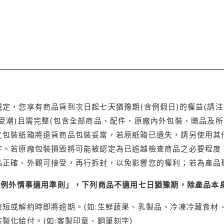
定，您享有商品貨到次日起七天猶豫期(含例假日)的權益(請
受潮)且需完整(包含全部商品、配件、原廠內外包裝、贈品及所
之包裝紙箱將退貨商品包裝妥當，若原紙箱已遺失，請另使用其
字。若原廠包裝損毀將可能被認定為已逾越檢查商品之必要程度，
品正確、外觀可接受，再行拆封，以免影響您的權利；若為產品
理例外情事適用準則」，下列商品不適用七日猶豫期，除產品本
短或解約時即將逾期。(如:生鮮蔬果、乳製品、冷凍冷藏食材、
製化給付。(如:客製印章、鋼筆刻字)