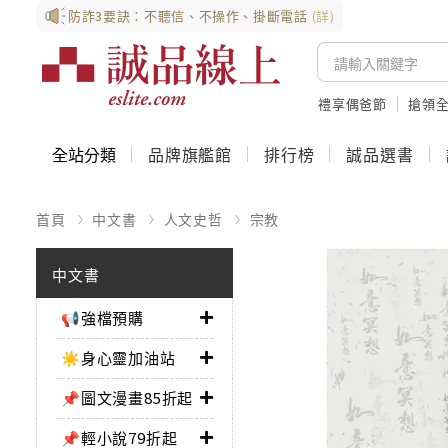
防詐3要訣：不聽信、不操作、掛斷電話
(詳)
禮享偶爸節
搶領全
全站分類
品牌旗艦館
排行榜
誠品選書
首頁
中文書
人文史哲
宗教
中文書
📢強檔預購
☀️身心靈加油站
📌圖文漫畫85折起
📌輕小說79折起