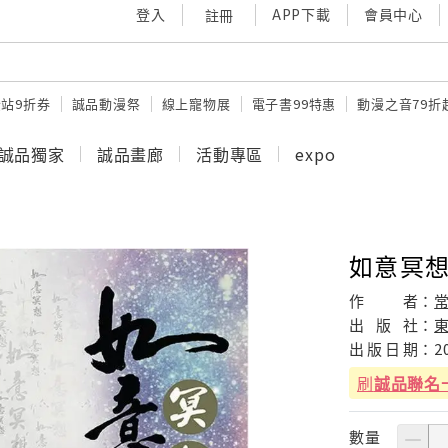
登入
APP下載
會員中心
註冊
站9折券
誠品動漫祭
線上寵物展
電子書99特惠
動漫之音79折
誠品獨家
誠品畫廊
活動專區
expo
如意冥想
作
者：
常
出
版
社：
出
版
日
期：
2
刷
誠品聯名
數量