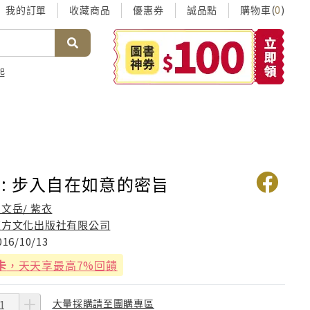
我的訂單
收藏商品
優惠券
誠品點
購物車(
)
0
起
: 步入自在如意的密旨
文岳/ 紫衣
東方文化出版社有限公司
016/10/13
卡
，天天享最高7%回饋
大量採購請至團購專區