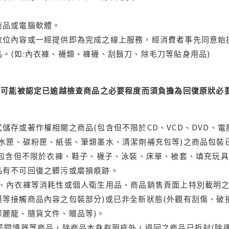
商品或電腦軟體。
位內容或一經提供即為完成之線上服務，經消費者事先同意始提
。(如:內衣褲、襪類、褲襪、刮鬍刀、除毛刀等貼身用品)
可能被認定已逾越檢查商品之必要程度而須負擔為回復原狀必要
儲存或著作權相關之商品(包含但不限於CD、VCD、DVD、電
水匣、碳粉匣、紙張、筆類墨水、清潔劑補充包等)之商品包裝已
(包含但不限於衣褲、鞋子、襪子、泳裝、床單、被套、填充玩具
品有不可回復之髒污或磨損痕跡。
品、內衣褲等消耗性或個人衛生用品、商品銷售頁面上特別載明之
等接觸商品內容之包裝部分)或已非全新狀態(外觀有刮傷、破
保麗龍、隨貨文件、贈品等)。
電子閱讀器等商品，除商品本身有瑕疵外，退回之商品已拆封(除