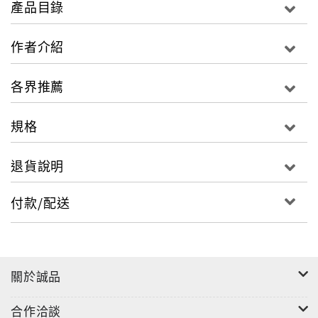
產品目錄
作者利用家族女鞋產業的背景、搭以後天音樂家背景的
思維、配上數理邏輯的頭腦，一字一句寫出對百貨市場
作者介紹
的觀察及品牌背後不為人知的故事，
用一支筆，譜出優美動人旋律般的文字；
各界推薦
用一雙高跟鞋，來闡述魅惑迷人風采；
用一本品牌書，道出女鞋產業的脈動，
規格
且看作者用文字告訴你 : 為什麼女人總是少雙鞋？
退貨說明
◎隨書附贈手繪明信片
付款/配送
關於誠品
合作洽談