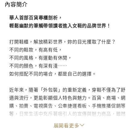
內容簡介
華人首部百貨專櫃剖析，
輕鬆幽默的筆觸帶領讀者進入女鞋的品牌世界！
打開鞋櫃，解放精彩世界，妳的目光攫取了什麼？
不同的鞋款，有高有低，
不同的風格，有運動有休閒，
不同的顏色，有深有淺……
如何搭配不同的場合，都是自己的選擇。
近年來，隨著「外包裝」的重新定義，穿鞋不僅為了舒
適與流行，更能彰顯個人特色與魅力。百貨、商場、網
購、拍賣、電視廣告、公車捷運看板、手機推播促銷等
等，日常生活中充斥著吸引人的宣傳與魅力商品，雖然
消費市場的比例逐漸飽和，你還是忍不住想問：「為什
展開看更多
麼女人總是少雙鞋？」