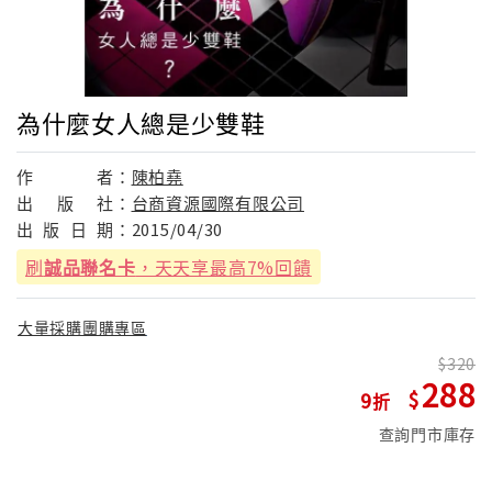
為什麼女人總是少雙鞋
作
者：
陳柏堯
出
版
社：
台商資源國際有限公司
出
版
日
期：
2015/04/30
刷
誠品聯名卡
，天天享最高7%回饋
大量採購團購專區
320
288
9
查詢門市庫存