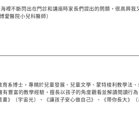
腦海裡不斷閃出在門診和講座時家長們提出的問題，很高興我
東博愛醫院小兒科醫師）
育系博士，專精於兒童發展、兒童文學、蒙特梭利教學法、幼兒課
School，擁有豐富的教學經驗，擅長以孩子的角度觀看並解讀閱
童書》（宇宙光）、《讓孩子安心做自己》、《帶你長大》（