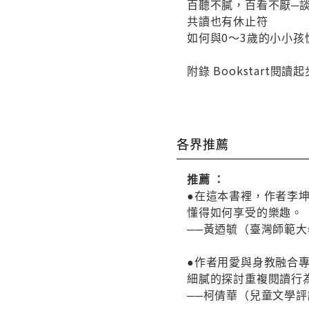
百聽不膩，百看不厭─
共讀也有休止符
如何與0～3歲的小小孩
附錄 Bookstart閱讀
各界推薦
推薦 ：
●在這本書裡，作者李
懂得如何享受的樂趣。
──黃迺毓（臺灣師範
●作者用愛與身教融合
細膩的探討重複閱讀行
──柯倩華（兒童文學