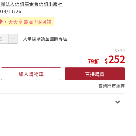
財團法人信誼基金會信誼出版社
014/11/26
卡
，天天享最高7%回饋
大量採購請至團購專區
320
252
79
加入購物車
直接購買
查詢門市庫存