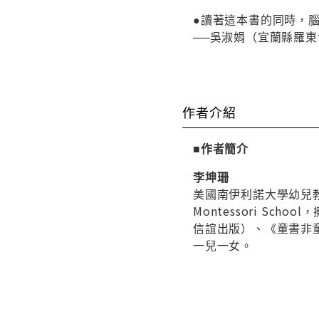
●讀著這本書的同時，
──吳淑娟（宜蘭縣羅
作者介紹
■作者簡介
李坤珊
美國南伊利諾大學幼兒教
Montessori 
信誼出版）、《童書非
一兒一女。