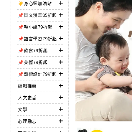
☀️身心靈加油站
📌圖文漫畫85折起
📌輕小說79折起
📌語言學習79折起
📌飲食79折起
📌美術79折起
📌藝術設計79折起
編輯推薦
人文史哲
文學
心理勵志