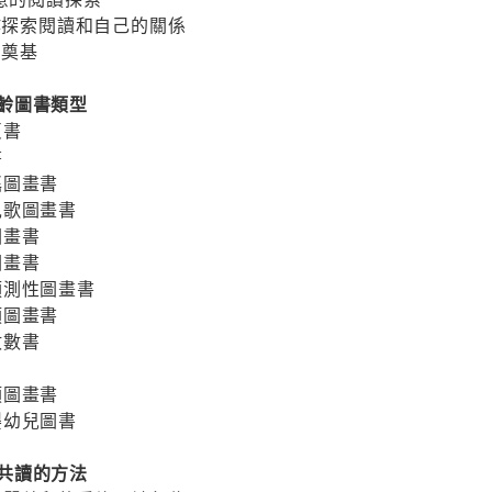
動作探索閱讀和自己的關係
的奠基
孩適齡圖書類型
頁書
書
謠圖畫書
兒歌圖畫書
圖畫書
圖畫書
預測性圖畫書
類圖畫書
數數書
類圖畫書
嬰幼兒圖書
小孩共讀的方法