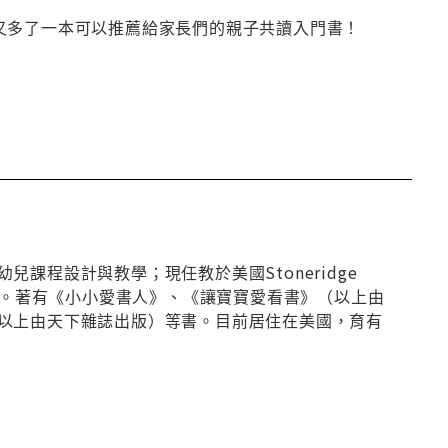
又多了一本可以推薦給家長們的親子共讀入門書！
程設計與教學；現任教於美國Stoneridge
讀行為。著有《小小愛書人》、《讓寶寶愛看書》（以上由
以上由天下雜誌出版）等書。目前居住在美國，育有