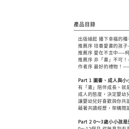
產品目錄
出版緣起 播下幸福的種
推薦序 培養愛書的孩子
推薦序 愛在不言中──
推薦序 非「書」不可！
作者序 最好的禮物！─
Part 1 圖書、成人與
有「書」陪伴成長，就
成人的態度，決定嬰幼
讓嬰幼兒好喜歡與你共
藉著共讀經歷，架構閱
Part 2 0～3歲小小
0～12個月 從無意到