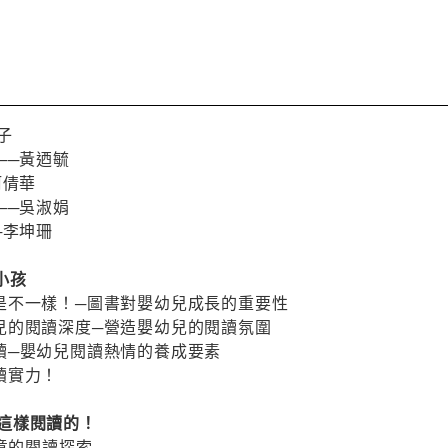
子
──黃迺毓
柯倩華
──吳淑娟
─李坤珊
小小孩
是不一樣！─圖書對嬰幼兒成長的重要性
兒的閱讀深度─營造嬰幼兒的閱讀氛圍
讀─嬰幼兒閱讀熱情的養成要素
讀實力！
孩是這樣閱讀的！
有意的閱讀探索