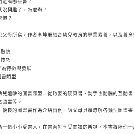
們能看哪些書？
就沒興趣了，怎麼辦？
習慣？
幼兒父母所寫，作者李坤珊結合幼兒教育的專業素養，以及養
：
的熱情
的技巧
行為特徵與發展
圖書類型
幼兒適齡的圖書類型，從啟蒙的硬頁書、動手也動腦的互動書
念圖畫等。
、優良的圖畫書作為介紹實例，讓父母具體瞭解各類型圖畫書
為一個小小愛書人，在書海裡享受閱讀的樂趣，本書將陪你一