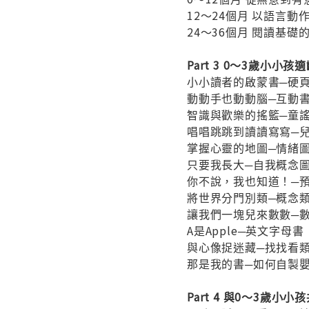
12～24個月 以語言
24～36個月 閱讀基礎
Part 3 0～3歲小小
小小讀者的啟蒙書─硬
動動手也動動腦─互動
智識與歡樂的搖籃─童
唱唱跳跳到讀讀寫寫─
掌握心靈的地圖─情緒
只要我長大─自我概念
你不說，我也知道！─
將世界分門別類─概念
讓我們一塊兒來數數─
A是Apple─英文字母書
與心像捉迷藏─找找看
那是我的書─如何自製
Part 4 與0～3歲小