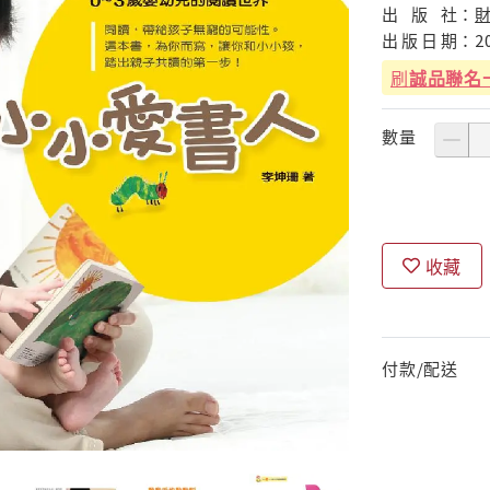
出
版
社：
出
版
日
期：
2
刷
誠品聯名
數量
收藏
付款/配送