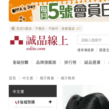
防詐3要訣：不聽信、不操作、掛斷電話
(詳)
禮享偶爸節
圖書全
全站分類
品牌旗艦館
排行榜
誠品選書
首頁
中文書
親子教養
親子教育
中文書
📢強檔預購