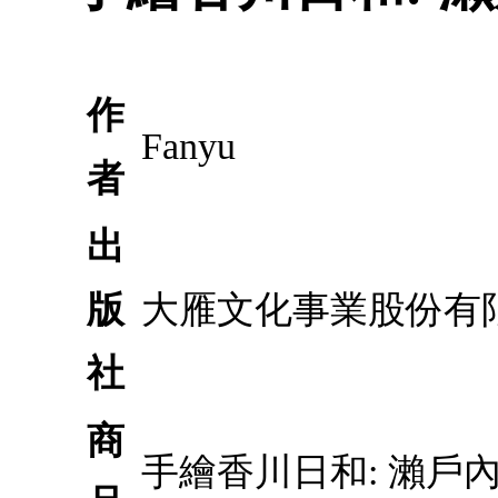
作
Fanyu
者
出
版
大雁文化事業股份有
社
商
手繪香川日和: 瀨