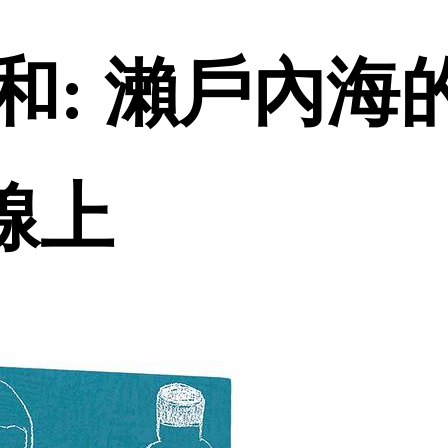
和: 瀨戶內海
品線上