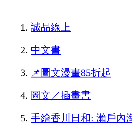
誠品線上
中文書
📌圖文漫畫85折起
圖文／插畫書
手繪香川日和: 瀨戶