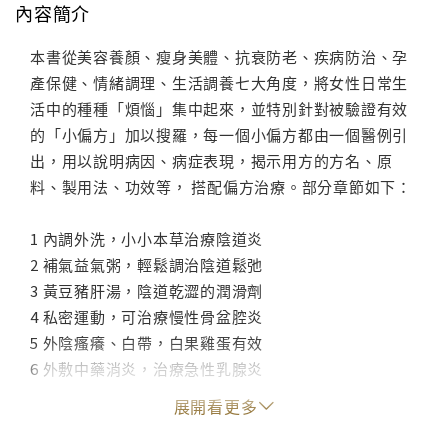
內容簡介
本書從美容養顏、瘦身美體、抗衰防老、疾病防治、孕
產保健、情緒調理、生活調養七大角度，將女性日常生
活中的種種「煩惱」集中起來，並特別針對被驗證有效
的「小偏方」加以搜羅，每一個小偏方都由一個醫例引
出，用以說明病因、病症表現，揭示用方的方名、原
料、製用法、功效等， 搭配偏方治療。部分章節如下：
1 內調外洗，小小本草治療陰道炎
2 補氣益氣粥，輕鬆調治陰道鬆弛
3 黃豆豬肝湯，陰道乾澀的潤滑劑
4 私密運動，可治療慢性骨盆腔炎
5 外陰瘙癢、白帶，白果雞蛋有效
6 外敷中藥消炎，治療急性乳腺炎
7 豬肝馬鞭草護子宮防子宮頸糜爛
展開看更多
8 女性乳腺增生，刮拭肩胛防病變
9 拒絕性冷感，手到「性」福就來