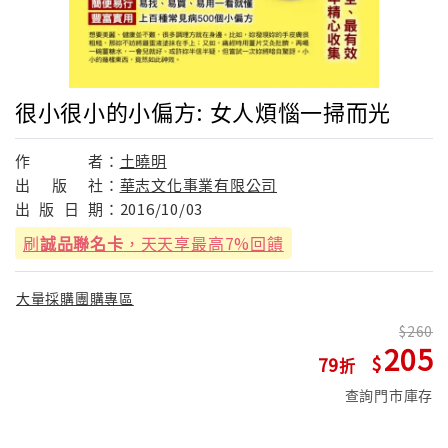
很小很小的小偏方: 女人煩惱一掃而光
作
者：
土曉明
出
版
社：
華志文化事業有限公司
出
版
日
期：
2016/10/03
刷
誠品聯名卡
，天天享最高7%回饋
大量採購團購專區
260
205
79
查詢門市庫存