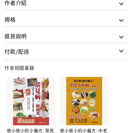
作者介紹
10 抱腿壓湧泉穴，卵巢囊腫不復還
規格
所謂偏方，是指藥食不多，卻對某些病症具有獨特療效
的方劑。欲了解更多的女性簡易偏方，書內均有一一介
退貨說明
紹，祝每一位讀者開卷有益，生活愈活愈健康，愈活愈
美麗！
付款/配送
想要美麗、健康並不難，很多調理方就在身邊。比如，
作者相關書籍
妳發現妳的手皮膚很粗糙，那妳不妨將雞蛋液塗抹在手
上；又如，痛經時用薑片艾灸肚臍，再喝一碗薑糖水，
一會兒就好。或許妳半信半疑，但嘗試一次妳將暗自驚
訝。小小的幾樣東西，竟然如此神效。
很小很小的小偏方: 常見
很小很小的小偏方: 中老