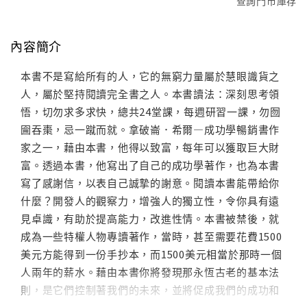
查詢門市庫存
內容簡介
本書不是寫給所有的人，它的無窮力量屬於慧眼識貨之
人，屬於堅持閱讀完全書之人。本書讀法：深刻思考領
悟，切勿求多求快，總共24堂課，每週研習一課，勿囫
圇吞棗，忌一蹴而就。拿破崙．希爾—成功學暢銷書作
家之一，藉由本書，他得以致富，每年可以獲取巨大財
富。透過本書，他寫出了自己的成功學著作，也為本書
寫了感謝信，以表自己誠摯的謝意。閱讀本書能帶給你
什麼？開發人的觀察力，增強人的獨立性，令你具有遠
見卓識，有助於提高能力，改進性情。本書被禁後，就
成為一些特權人物專讀著作，當時，甚至需要花費1500
美元方能得到一份手抄本，而1500美元相當於那時一個
人兩年的薪水。藉由本書你將發現那永恆古老的基本法
則，是它們控制著我們的未來，並將促成我們的成功和