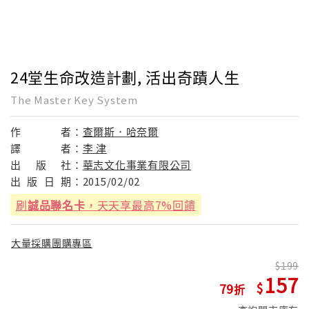
24堂生命改造計劃, 活出奇蹟人生
The Master Key System
作
者：
查爾斯．哈奈爾
譯
者：
李 津
出
版
社：
華志文化事業有限公司
出
版
日
期：
2015/02/02
刷
誠品聯名卡
，天天享最高7%回饋
大量採購團購專區
199
157
79