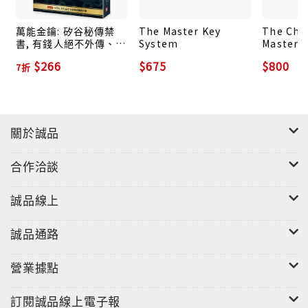
萬能金鑰: 矽谷秘傳禁
The Master Key
The Cha
書, 有錢人絕不外傳、激
System
Master K
勵比爾．蓋茲逐夢致富
24 Comp
$266
$675
$800
7折
的天啟之書, 吸引力法則
Uncenso
之父教你24週心想事成!
Chapter
(附Yes, I Can! 心想事成
實踐手冊)
關於誠品
合作洽談
誠品線上
誠品通路
營業據點
訂閱誠品線上電子報