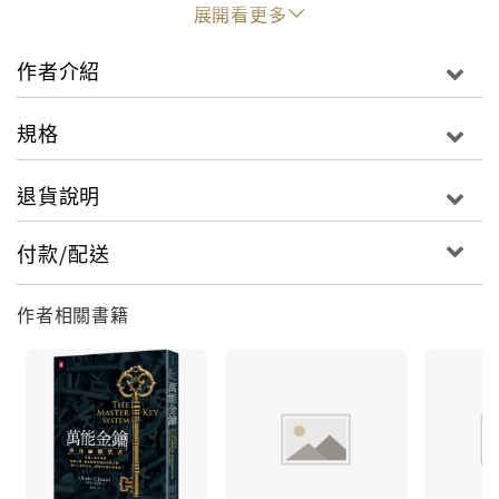
失敗。24堂生命改造計劃，活出奇蹟人生一本在美國被
展開看更多
禁70年的致富經典！活中的「財富、健康和愛」是每一
個人都渴求的。任何事物都是由這三點衍生而來。現
作者介紹
在，你可以輕鬆地擁有它們了。其祕密就在於二十四堂
課內。世界上的萬事萬物並不是雜亂無章的，而是遵循
規格
著一定的規律。如同物質世界中的規律一樣，人的精神
世界也存在著規律。各種規律一直在控制著我們的道德
退貨說明
和精神世界。作者把他所擁有的知識，寫成了一本由24
個章節組成的、具有教育和啟發意義的講義。在矽谷有
付款/配送
一個，人盡皆知的祕密，那就是，許多創業者都是藉由
研讀哈奈爾先生筆耕的結晶，因而創造了財富。從矽谷
作者相關書籍
起家的億萬富翁，幾乎每個人都讀過本書。由於被禁多
年，直到近年才得以重見天日，因此一度掀起一股銷售
熱潮。本書出版後，許多成功的商界人士將其列為其必
讀之作。同時，這些人士又不希望其他人讀到本書，因
為本書會令他們突破侷限，並獲得財富和成功。