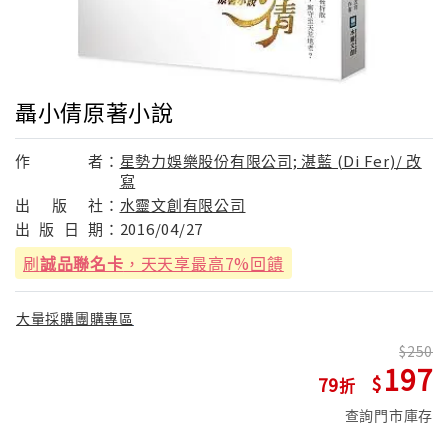
聶小倩原著小說
作
者：
星勢力娛樂股份有限公司; 湛藍 (Di Fer)/ 改
寫
出
版
社：
水靈文創有限公司
出
版
日
期：
2016/04/27
刷
誠品聯名卡
，天天享最高7%回饋
大量採購團購專區
250
197
79
查詢門市庫存