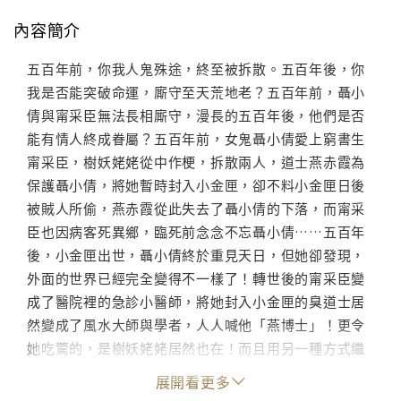
內容簡介
五百年前，你我人鬼殊途，終至被拆散。五百年後，你
我是否能突破命運，廝守至天荒地老？五百年前，聶小
倩與甯采臣無法長相廝守，漫長的五百年後，他們是否
能有情人終成眷屬？五百年前，女鬼聶小倩愛上窮書生
甯采臣，樹妖姥姥從中作梗，拆散兩人，道士燕赤霞為
保護聶小倩，將她暫時封入小金匣，卻不料小金匣日後
被賊人所偷，燕赤霞從此失去了聶小倩的下落，而甯采
臣也因病客死異鄉，臨死前念念不忘聶小倩……五百年
後，小金匣出世，聶小倩終於重見天日，但她卻發現，
外面的世界已經完全變得不一樣了！轉世後的甯采臣變
成了醫院裡的急診小醫師，將她封入小金匣的臭道士居
然變成了風水大師與學者，人人喊他「燕博士」！更令
她吃驚的，是樹妖姥姥居然也在！而且用另一種方式繼
續吸取年輕男人的精氣……獨家收錄道士番外篇「來自
展開看更多
古代的他」 。