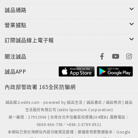
拍攝，眾多知名藝人御用攝影師「陳彥樺」除了親自拍
誠品通路
攝外，也為了不讓馨亞覺得拍攝過程中備感壓力，與經
紀公司商討後，決定以度假方式輕鬆拍攝，讓馨亞彷彿
營業據點
在度假般拍攝，因此整本馨亞寫真所呈現出的每張照片
及日記手札，都會是最貼近馨亞的真實寫照。
訂閱誠品線上電子報
關注誠品
誠品APP
內政部警政署
165全民防騙網
誠品線上eslite.com - powered by 誠品生活 / 誠品書店 / 誠品物流 | 誠品
生活股份有限公司 (eslite Spectrum Corporation)
統一編號：27952966 | 台灣台北市信義區松德路204號B1 服務電話：
0800-666-798／+886-2-8789-8921
本網站已依台灣網站內容分級規定處理｜建議使用瀏覽器版本：Google