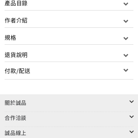
產品目錄
步步實現夢想的故事點滴分享，更有馨亞30篇日常生活
中，點點滴滴的私密日記，不單單是一本學生女神寫真
作者介紹
書，更透過私密的手札日記，讓喜愛馨亞的粉絲們，能
夠真真正正的認識最真實的馨亞，也讓馨亞成為你們生
規格
活中的一份子，寫真書中馨亞更有多達30套的服飾裝
扮，讓大家在一個月中，每天都能看到不同裝扮的馨
退貨說明
亞，彷彿你們天天陪伴著馨亞。
付款/配送
愛心不落人後的馨亞，向公司提出，她個人要將《馨
亞。新芽》部分版稅捐出做公益，讓這社會上許多需要
被呵護疼愛的孩子們，都能夠得到更完善的照顧，更主
動提議要前往的「熊米屋」愛心烘培坊，與心障兒們一
關於誠品
同體驗製作手工餅乾，以最實際的行動來支持公益活
動。
合作洽談
《馨亞。新芽》，在「壹玖捌貳設計攝影工作室」規劃
誠品線上
下，拍攝期長達半個月之久，每天上山下海不間斷取景