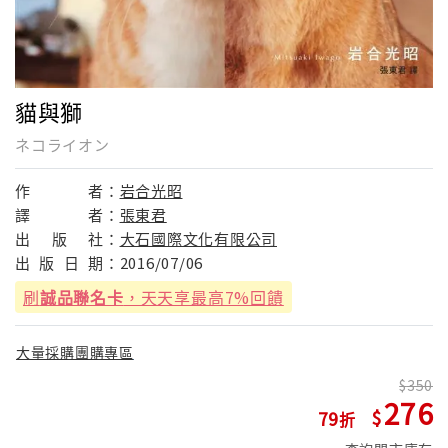
貓與獅
ネコライオン
作
者：
岩合光昭
譯
者：
張東君
出
版
社：
大石國際文化有限公司
出
版
日
期：
2016/07/06
刷
誠品聯名卡
，天天享最高7%回饋
大量採購團購專區
350
276
79