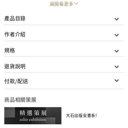
展開看更多
產品目錄
岩合光昭除了是《國家地理》雜誌野生動物攝影師，也
是全球知名的街貓攝影師，對野生動物與貓咪的行為有
作者介紹
同樣深刻的理解。這本攝影集把他在不同時期拍攝的貓
和獅子做了精采的並置，帶我們以貓為橋梁，從「作為
規格
一種動物的人」的角度，看見所謂的野性。
退貨說明
付款/配送
商品相關策展
大石出版全書系!