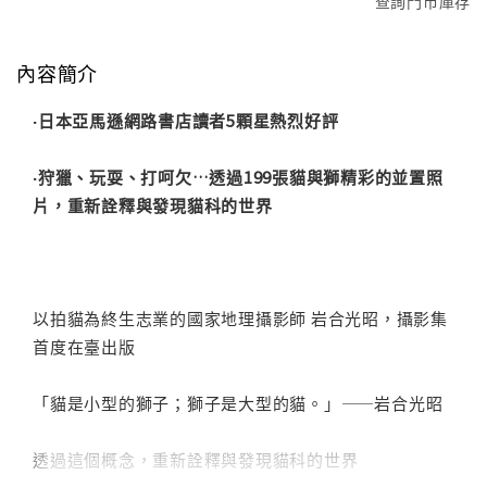
查詢門市庫存
內容簡介
‧日本亞馬遜網路書店讀者5顆星熱烈好評
‧狩獵、玩耍、打呵欠…透過199張貓與獅精彩的並置照
片，重新詮釋與發現貓科的世界
以拍貓為終生志業的國家地理攝影師 岩合光昭，攝影集
首度在臺出版
「貓是小型的獅子；獅子是大型的貓。」——岩合光昭
透過這個概念，重新詮釋與發現貓科的世界