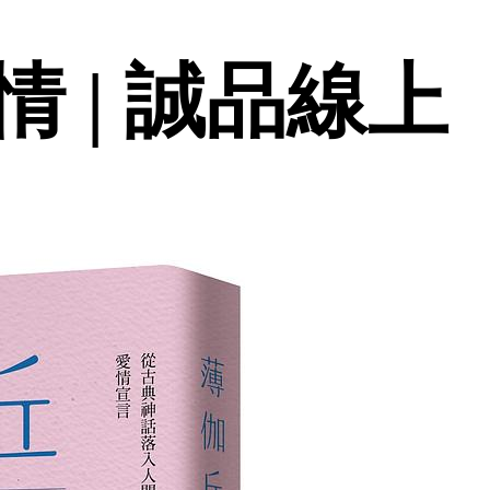
 | 誠品線上