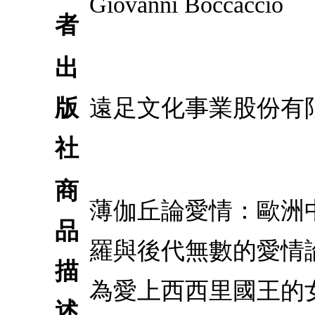
Giovanni Boccaccio
者
出
版
遠足文化事業股份有
社
商
薄伽丘論愛情：歐洲
品
羅與後代無數的愛情
描
為愛上西西里國王的
述