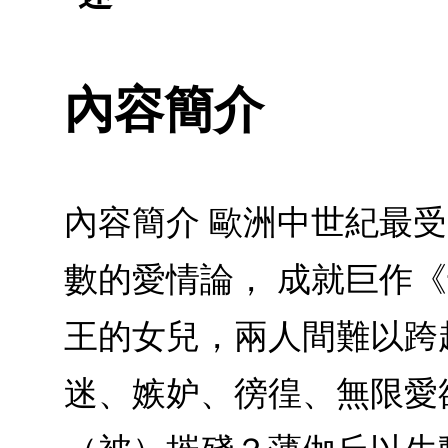
內容簡介
內容簡介 歐洲中世紀最
數的愛情論， 成就巨作《
王的女兒，兩人間難以跨
迷、嫉妒、徬徨、無限愛