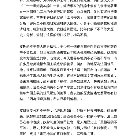
幹、支離破碎、見樹不見林之弊，而且日甚嚴重。例如皮氏先前
《二十一世紀資本論》一書，經濟學家的評論十個有九個半都著重
在一兩個雞毛蒜皮的小瘡疤叨叨絮絮，非常無聊。又如有些經濟學
家做研究，首先要尋找的就是「工具變數」，試圖建立清爽的計量
分析，卻完全不觀照研究題材的大圖像。小鼻子小眼睛的技術性經
濟研究，絕對難登大雅。皮凱提跨區域、跨年代的「不平等大歷
史」分析，避開了這樣的餖飣視野，極為不易。
皮氏的不平等大歷史檢視，至少有一個視角我在以往西方學術著作
中不曾見過：他坦然面對過去數百年歐美強權在殖民主義、奴隸制
度等方面所造的孽。老實說，今天世界各地的不公不義不平等，有
許多是歐美強權帝國主義造孽的後果。例如，海地原為法國殖民
地，後來法國撤離，海地反而要支付法國「贖回自由」的賠款，大
幅拖垮了海地人民的生活水準。這是不是孽障？英國原本有蓄奴，
後來立法廢除，政府還要「補償」這些奴隸主人「失去奴隸」的金
錢損失，這是不是助長不公平？摩里士的寫作就不肯或是刻意閃躲
當年帝國主義的殖民壓迫與衝擊，所以他的歷史論述怎麼看都有缺
點。「因為迴避真相，所以只看到偏相。」
皮凱提要分析不平等，也許因為如此，他躲不掉帝國主義、殖民主
義、奴隸制度的血淚與殘酷；那些都是不折不扣的不平等。皮氏自
己在書中也說，奴隸制度與殖民社會，是人類歷史上「最極端的不
平等」。歷史上不時有人豢養奴隸，但極少形成「奴隸制度」。而
殖民，更是「畫定地區的蓄奴制度」，其殘暴尤甚。