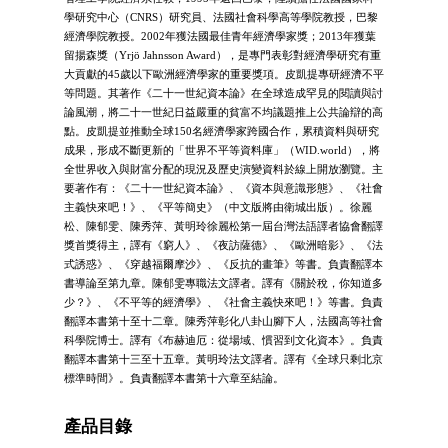
學研究中心（CNRS）研究員、法國社會科學高等學院教授，巴黎
經濟學院教授。2002年獲法國最佳青年經濟學家獎；2013年獲葉
留揚森獎（Yrjö Jahnsson Award），是專門表彰對經濟學研究有重
大貢獻的45歲以下歐洲經濟學家的重要獎項。皮凱提專研經濟不平
等問題。其著作《二十一世紀資本論》在全球造成罕見的閱讀與討
論風潮，將二十一世紀日益嚴重的貧富不均議題推上公共論辯的高
點。皮凱提並推動全球150名經濟學家跨國合作，累積資料與研究
成果，形成不斷更新的「世界不平等資料庫」（WID.world），將
全世界收入與財富分配的現況及歷史演變資料於線上開放瀏覽。主
要著作有：《二十一世紀資本論》、《資本與意識形態》、《社會
主義快來吧！》、《平等簡史》（中文版將由衛城出版）。徐麗
松、陳郁雯、陳秀萍、黃明玲徐麗松第一屆台灣法語譯者協會翻譯
獎首獎得主，譯有《窮人》、《夜訪薩德》、《歐洲暗影》、《法
式誘惑》、《穿越福爾摩沙》、《反抗的畫筆》等書。負責翻譯本
書導論至第九章。陳郁雯專職法文譯者。譯有《關於稅，你知道多
少？》、《不平等的經濟學》、《社會主義快來吧！》等書。負責
翻譯本書第十至十二章。陳秀萍彰化八卦山腳下人，法國高等社會
科學院博士。譯有《布赫迪厄：從場域、慣習到文化資本》。負責
翻譯本書第十三至十五章。黃明玲法文譯者。譯有《全球只剩北京
標準時間》。負責翻譯本書第十六章至結論。
產品目錄