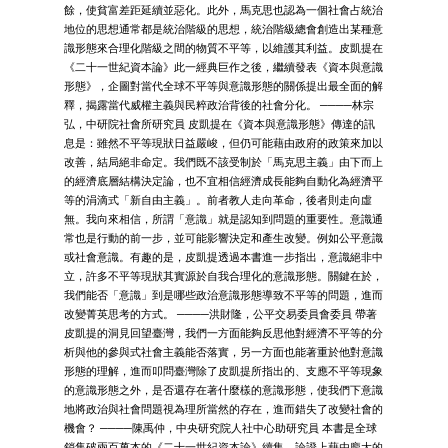
餘，使貧富差距延續並惡化。此外，馬克思也認為一個社會占統治
地位的思想通常都是統治階級的思想，統治階級總會創造出某種意
識形態來合理化階級之間的物質不平等，以維護其利益。皮凱提在
《二十一世紀資本論》此一經典巨作之後，繼續發表《資本與意識
形態》，企圖對當代全球不平等與意識形態的關係提出最全面的解
釋，揭露當代威權主義與民粹政治背後的社會分化。 ────林宗
弘，中研院社會所研究員 皮凱提在《資本與意識形態》傳達的訊
息是：雖然不平等現狀日益嚴峻，但仍可能藉由政府的政策來加以
改善，結局絕非命定。我們既不該受制於「馬克思主義」由下而上
的經濟底層結構決定論，也不宜相信經濟成長能夠自動化為經濟平
等的涓滴式「新自由主義」。前者教人走向革命，後者則走向虛
無。我向來相信，所謂「意識」就是認知到問題的重要性。意識通
常也是行動的前一步，並可能影響決定和產生改變。例如公平意識
或社會意識。有趣的是，皮凱提透過本書進一步指出，意識絕非中
立，許多不平等現狀其實源於自我合理化的意識形態。關鍵在於，
我們能否「意識」到是哪些政治意識形態導致不平等的問題，進而
改變菁英思考的方式。 ────洪財隆，公平交易委員會委員 帶著
皮凱提的洞見回望臺灣，我們一方面能夠反思他對經濟不平等的分
析與他的參與式社會主義能否落實，另一方面也能著重於他對意識
形態的理解，進而叩問臺灣除了皮凱提所指出的、支應不平等現象
的意識形態之外，是否還存在著什麼樣的意識形態，使我們下意識
地將政治與社會問題視為理所當然的存在，進而錯失了改變社會的
機會？ ────陳禹仲，中央研究院人社中心助研究員 本書是全球
銷售破兩百萬本的《二十一世紀資本論》續集，論證上藉由龐大的