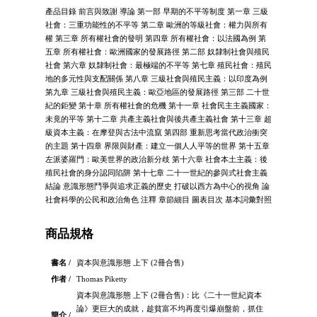
產品目錄 前言與致謝 導論 第一部 早期的不平等制度 第一章 三級
社會：三重功能性的不平等 第二章 歐洲的等級社會：權力與所有
權 第三章 所有權社會的發明 第四章 所有權社會：以法國為例 第
五章 所有權社會：歐洲國家的發展路徑 第二部 奴隸制社會與殖民
社會 第六章 奴隸制社會：最極端的不平等 第七章 殖民社會：殖民
地的多元性與支配關係 第八章 三級社會與殖民主義：以印度為例
第九章 三級社會與殖民主義：歐亞地區的發展路徑 第三部 二十世
紀的鉅變 第十章 所有權社會的危機 第十一章 社會民主主義國家：
未竟的平等 第十二章 共產主義社會與後共產主義社會 第十三章 超
級資本主義：在摩登與古法中流竄 第四部 重新思考當代政治衝突
的主題 第十四章 界限與財產：建立一個人人平等的世界 第十五章
左派婆羅門：歐美世界的政治新分歧 第十六章 社會本土主義：後
殖民社會的身分認同陷阱 第十七章 二十一世紀的參與式社會主義
結論 意識形態鬥爭與追求正義的歷史 打破以西方為中心的視角 論
社會科學的公民和政治角色 注釋 章節細目 圖表目次 基本詞彙對照
商品規格
書名 /
資本與意識形態 上下 (2冊合售)
作者 /
Thomas Piketty
資本與意識形態 上下 (2冊合售)：比《二十一世紀資本
論》更巨大的成就，趁貧富不均再度引爆崩盤前，抓住
簡介 /