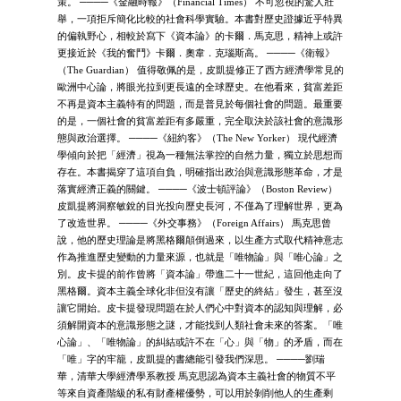
策。 ────《金融時報》（Financial Times） 不可忽視的驚人壯
舉，一項拒斥簡化比較的社會科學實驗。本書對歷史證據近乎特異
的偏執野心，相較於寫下《資本論》的卡爾．馬克思，精神上或許
更接近於《我的奮鬥》卡爾．奧韋．克瑙斯高。 ────《衛報》
（The Guardian） 值得敬佩的是，皮凱提修正了西方經濟學常見的
歐洲中心論，將眼光拉到更長遠的全球歷史。在他看來，貧富差距
不再是資本主義特有的問題，而是普見於每個社會的問題。最重要
的是，一個社會的貧富差距有多嚴重，完全取決於該社會的意識形
態與政治選擇。 ────《紐約客》（The New Yorker） 現代經濟
學傾向於把「經濟」視為一種無法掌控的自然力量，獨立於思想而
存在。本書揭穿了這項自負，明確指出政治與意識形態革命，才是
落實經濟正義的關鍵。 ────《波士頓評論》（Boston Review）
皮凱提將洞察敏銳的目光投向歷史長河，不僅為了理解世界，更為
了改造世界。 ────《外交事務》（Foreign Affairs） 馬克思曾
說，他的歷史理論是將黑格爾顛倒過來，以生產方式取代精神意志
作為推進歷史變動的力量來源，也就是「唯物論」與「唯心論」之
別。皮卡提的前作曾將「資本論」帶進二十一世紀，這回他走向了
黑格爾。資本主義全球化非但沒有讓「歷史的終結」發生，甚至沒
讓它開始。皮卡提發現問題在於人們心中對資本的認知與理解，必
須解開資本的意識形態之謎，才能找到人類社會未來的答案。「唯
心論」、「唯物論」的糾結或許不在「心」與「物」的矛盾，而在
「唯」字的牢籠，皮凱提的書總能引發我們深思。 ────劉瑞
華，清華大學經濟學系教授 馬克思認為資本主義社會的物質不平
等來自資產階級的私有財產權優勢，可以用於剝削他人的生產剩