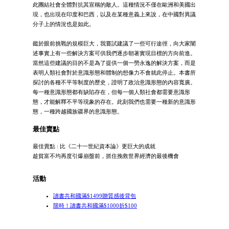
此團結社會全體對抗其宣稱的敵人。這種情況不僅在歐洲和美國出
現，也出現在印度和巴西，以及在某種意義上來說，在中國對異議
分子上的情況也是如此。
鑑於眼前挑戰的規模巨大，我嘗試建議了一些可行途徑，向大家闡
述事實上有一些解決方案可供我們逐步朝著實現目標的方向前進。
當然這些建議的目的不是為了提供一個一勞永逸的解決方案，而是
表明人類社會對於意識形態和體制的想像力不會就此停止。本書所
探討的各種不平等制度的歷史，證明了政治意識形態的內容寬廣。
每一種意識形態都有缺陷存在，但每一個人類社會都需要意識形
態，才能解釋不平等現象的存在。此刻我們也需要一種新的意識形
態，一種跨越國族疆界的意識形態。
最佳賣點
最佳賣點 : 比《二十一世紀資本論》更巨大的成就
趁貧富不均再度引爆崩盤前，抓住挽救世界經濟的最後機會
活動
讀書共和國滿$1499贈質感後背包
限時！讀書共和國滿$1000折$100