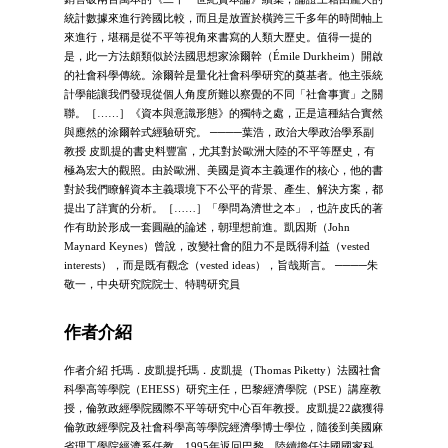
統計數據來進行跨國比較，而且是放置於橫跨三千多年的時間軸上
來進行，堪稱是從不平等視角來書寫的人類大歷史。值得一提的
是，此一方法頗類似於法國思想家涂爾幹（Émile Durkheim）開啟
的社會科學傳統。涂爾幹是量化社會科學研究的奠基者。他主張統
計學能讓我們發現從個人角度所難以察覺的不同「社會事實」之關
聯。［……］《資本與意識形態》的獨特之處，正是這種結合實然
與應然的涂爾幹式經驗研究。 ────葉浩，政治大學政治學系副
教授 皮凱提的書史料豐富，尤其對於歐洲大陸的不平等歷史，有
極為宏大的觀照。由於歐洲、美國是資本主義運作的核心，他的書
對於我們瞭解資本主義環境下不公平的背景、產生、解決方案，都
提出了詳實的分析。［……］「學問為濟世之本」，也許皮氏的著
作有助於形成一套圓融的論述，朝理想前進。凱因斯（John
Maynard Keynes）曾說，改變社會的阻力不是既得利益（vested
interests），而是既有觀念（vested ideas），旨哉斯言。 ────朱
敬一，中央研究院院士、特聘研究員
作者介紹
作者介紹 托瑪．皮凱提托瑪．皮凱提（Thomas Piketty）法國社會
科學⾼等學院（EHESS）研究主任，巴黎經濟學院（PSE）講座教
授，倫敦政經學院國際不平等研究中心百年教授。皮凱提22歲獲得
倫敦政經學院及社會科學高等學院經濟學博士學位，隨後到美國麻
省理工學院經濟系任教，1995年返回巴黎，陸續擔任法國國家科