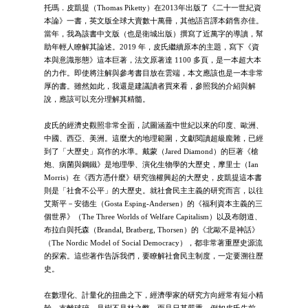
托瑪．皮凱提（Thomas Piketty）在2013年出版了《二十一世紀資
本論》一書，英文版全球大賣數十萬冊，其他語言譯本銷售亦佳。
當年，我為該書中文版（也是衛城出版）撰寫了近萬字的導讀，幫
助年輕人瞭解其論述。2019 年，皮氏繼續原本的主題，寫下《資
本與意識形態》這本巨著，法文原著達 1100 多頁，是一本超大本
的力作。即使將注解與參考書目放在雲端，本文應該也是一本非常
厚的書。雖然如此，我還是建議讀者買來看，參照我的介紹與解
說，應該可以充分理解其精髓。
皮氏的經濟史觀照非常全面，試圖涵蓋中世紀以來的印度、歐洲、
中國、西亞、美洲。這麼大的地理範圍，文獻閱讀超級龐雜，已經
到了「大歷史」寫作的水準。戴蒙（Jared Diamond）的巨著《槍
炮、病菌與鋼鐵》是地理學、演化生物學的大歷史，摩里士（Ian
Morris）在《西方憑什麼》研究強權興起的大歷史，皮凱提這本書
則是「社會不公平」的大歷史。就社會民主主義的研究而言，以往
艾斯平－安德生（Gosta Esping-Andersen）的《福利資本主義的三
個世界》（The Three Worlds of Welfare Capitalism）以及布朗道、
布拉白與托森（Brandal, Bratberg, Thorsen）的《北歐不是神話》
（The Nordic Model of Social Democracy），都非常著重歷史源流
的探索。這些著作告訴我們，要瞭解社會民主制度，一定要溯往歷
史。
在數理化、計量化的扭曲之下，經濟學家的研究方向經常有短小精