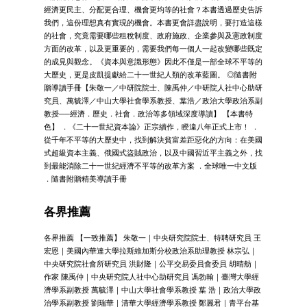
經濟更民主、分配更合理、機會更均等的社會？本書透過歷史告訴
我們，這份理想真有實現的機會。本書更會詳盡說明，要打造這樣
的社會，究竟需要哪些租稅制度、政府施政、企業參與及憲政制度
方面的改革，以及更重要的，需要我們每一個人一起改變哪些既定
的成見與觀念。《資本與意識形態》因此不僅是一部全球不平等的
大歷史，更是皮凱提獻給二十一世紀人類的改革藍圖。 ◎隨書附
贈導讀手冊【朱敬一／中研院院士、陳禹仲／中研院人社中心助研
究員、萬毓澤／中山大學社會學系教授、葉浩／政治大學政治系副
教授──經濟．歷史．社會．政治等多領域深度導讀】 【本書特
色】 ．《二十一世紀資本論》正宗續作，睽違八年正式上市！ ．
從千年不平等的大歷史中，找到解決貧富差距惡化的方向：在美國
式超級資本主義、俄國式盜賊政治，以及中國習近平主義之外，找
到最能消除二十一世紀經濟不平等的改革方案 ．全球唯一中文版
．隨書附贈精美導讀手冊
各界推薦
各界推薦 【一致推薦】 朱敬一｜中央研究院院士、特聘研究員 王
宏恩｜美國內華達大學拉斯維加斯分校政治系助理教授 林宗弘｜
中央研究院社會所研究員 洪財隆｜公平交易委員會委員 胡晴舫｜
作家 陳禹仲｜中央研究院人社中心助研究員 馮勃翰｜臺灣大學經
濟學系副教授 萬毓澤｜中山大學社會學系教授 葉 浩｜政治大學政
治學系副教授 劉瑞華｜清華大學經濟學系教授 鄭麗君｜青平台基