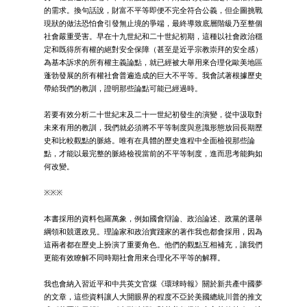
的需求。換句話說，財富不平等即便不完全符合公義，但企圖挑戰
現狀的做法恐怕會引發無止境的爭端，最終導致底層階級乃至整個
社會嚴重受害。早在十九世紀和二十世紀初期，這種以社會政治穩
定和既得所有權的絕對安全保障（甚至是近乎宗教崇拜的安全感）
為基本訴求的所有權主義論點，就已經被大舉用來合理化歐美地區
蓬勃發展的所有權社會普遍造成的巨大不平等。我會試著根據歷史
帶給我們的教訓，證明那些論點可能已經過時。
若要有效分析二十世紀末及二十一世紀初發生的演變，從中汲取對
未來有用的教訓，我們就必須將不平等制度與意識形態放回長期歷
史和比較觀點的脈絡。唯有在具體的歷史進程中全面檢視那些論
點，才能以最完整的脈絡檢視當前的不平等制度，進而思考能夠如
何改變。
※※※
本書採用的資料包羅萬象，例如國會辯論、政治論述、政黨的選舉
綱領和競選政見。理論家和政治實踐家的著作我也都會採用，因為
這兩者都在歷史上扮演了重要角色。他們的觀點互相補充，讓我們
更能有效瞭解不同時期社會用來合理化不平等的解釋。
我也會納入習近平和中共英文官煤《環球時報》關於新共產中國夢
的文章，這些資料讓人大開眼界的程度不亞於美國總統川普的推文