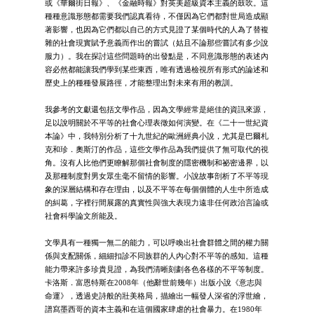
或《華爾街日報》、《金融時報》對英美超級資本主義的鼓吹。這
種種意識形態都需要我們認真看待，不僅因為它們都對世局造成顯
著影響，也因為它們都以自己的方式見證了某個時代的人為了替複
雜的社會現實賦予意義而作出的嘗試（姑且不論那些嘗試有多少說
服力）。我在探討這些問題時的出發點是，不同意識形態的表述內
容必然都能讓我們學到某些東西，唯有透過檢視所有形式的論述和
歷史上的種種發展路徑，才能整理出對未來有用的教訓。
我參考的文獻還包括文學作品，因為文學經常是絕佳的資訊來源，
足以說明關於不平等的社會心理表徵如何演變。在《二十一世紀資
本論》中，我特別分析了十九世紀的歐洲經典小說，尤其是巴爾札
克和珍．奧斯汀的作品，這些文學作品為我們提供了無可取代的視
角。沒有人比他們更瞭解那個社會制度的隱密機制和祕密邊界，以
及那種制度對男女眾生毫不留情的影響。小說故事剖析了不平等現
象的深層結構和存在理由，以及不平等在每個個體的人生中所造成
的糾葛，字裡行間展露的真實性與強大表現力遠非任何政治言論或
社會科學論文所能及。
文學具有一種獨一無二的能力，可以呼喚出社會群體之間的權力關
係與支配關係，細細扣診不同族群的人內心對不平等的感知。這種
能力帶來許多珍貴見證，為我們清晰刻劃各色各樣的不平等制度。
卡洛斯．富恩特斯在2008年（他辭世前幾年）出版小說《意志與
命運》，透過史詩般的壯美格局，描繪出一幅發人深省的浮世繪，
譜寫墨西哥的資本主義和在這個國家肆虐的社會暴力。在1980年