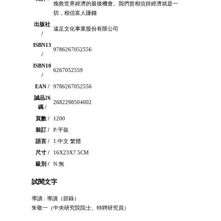
挽救世界經濟的最後機會。我們曾相信拚經濟就是一
切，相信富人賺錢
出版社
遠足文化事業股份有限公司
/
ISBN13
9786267052556
/
ISBN10
6267052559
/
EAN /
9786267052556
誠品26
2682298504002
碼 /
頁數 /
1200
裝訂 /
P:平裝
語言 /
1:中文 繁體
尺寸 /
16X23X7.5CM
級別 /
N:無
試閱文字
導讀 : 導讀（節錄）
朱敬一（中央研究院院士、特聘研究員）