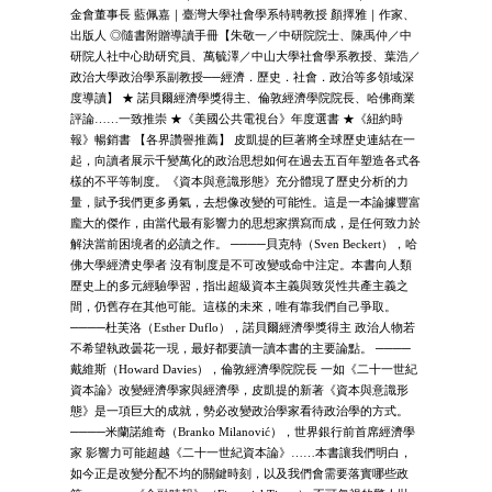
金會董事長 藍佩嘉｜臺灣大學社會學系特聘教授 顏擇雅｜作家、
出版人 ◎隨書附贈導讀手冊【朱敬一／中研院院士、陳禹仲／中
研院人社中心助研究員、萬毓澤／中山大學社會學系教授、葉浩／
政治大學政治學系副教授──經濟．歷史．社會．政治等多領域深
度導讀】 ★ 諾貝爾經濟學獎得主、倫敦經濟學院院長、哈佛商業
評論……一致推崇 ★《美國公共電視台》年度選書 ★《紐約時
報》暢銷書 【各界讚譽推薦】 皮凱提的巨著將全球歷史連結在一
起，向讀者展示千變萬化的政治思想如何在過去五百年塑造各式各
樣的不平等制度。《資本與意識形態》充分體現了歷史分析的力
量，賦予我們更多勇氣，去想像改變的可能性。這是一本論據豐富
龐大的傑作，由當代最有影響力的思想家撰寫而成，是任何致力於
解決當前困境者的必讀之作。 ────貝克特（Sven Beckert），哈
佛大學經濟史學者 沒有制度是不可改變或命中注定。本書向人類
歷史上的多元經驗學習，指出超級資本主義與致災性共產主義之
間，仍舊存在其他可能。這樣的未來，唯有靠我們自己爭取。
────杜芙洛（Esther Duflo），諾貝爾經濟學獎得主 政治人物若
不希望執政曇花一現，最好都要讀一讀本書的主要論點。 ────
戴維斯（Howard Davies），倫敦經濟學院院長 一如《二十一世紀
資本論》改變經濟學家與經濟學，皮凱提的新著《資本與意識形
態》是一項巨大的成就，勢必改變政治學家看待政治學的方式。
────米蘭諾維奇（Branko Milanović），世界銀行前首席經濟學
家 影響力可能超越《二十一世紀資本論》……本書讓我們明白，
如今正是改變分配不均的關鍵時刻，以及我們會需要落實哪些政