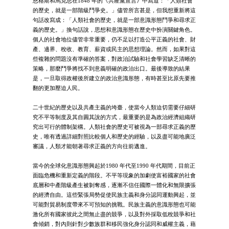
恩格斯和馬克思在1848 年的《共產黨宣言》中寫道：「人類社會
的歷史，就是一部階級鬥爭史。」儘管所言甚是，但我想重新將這
句話改寫成：「人類社會的歷史，就是一部意識形態鬥爭和尋求正
義的歷史。」換句話說，思想和意識形態在歷史中扮演關鍵角色。
個人的社會地位儘管非常重要，仍不足以打造公平正義的社會、財
產、邊界、稅收、教育、薪資或民主的思想理論。然而，如果對這
些複雜的問題沒有準確的答案，對政治試驗和社會學習缺乏清晰的
策略，那麼鬥爭將找不到意義明確的政治出口。最後導致的結果
是，一旦取得政權後所建立的政治意識形態，有時甚至比原先要推
翻的更加壓迫人民。
二十世紀的歷史以及共產主義的垮臺，使當今人類迫切需要仔細研
究不平等制度及其自圓其說的方式，最重要的是為政治經濟組織研
究出可行的體制架構。人類社會的歷史可被視為一部尋求正義的歷
史，唯有透過詳細對照比較個人和歷史的經驗，以及盡可能地廣泛
審議，人類才能朝著尋求正義的方向往前邁進。
當今的全球化意識形態興起於1980 年代至1990 年代期間，目前正
面臨危機和重新定義的階段。不平等現象的加劇使富裕國家的社會
底層和中產階級產生被剝奪感，逐漸不信任國際一體化和無限擴張
的經濟自由。這些緊張局勢促使民族主義和身分認同運動興起，並
可能對貿易制度帶來不可預知的挑戰。民族主義的意識形態也可能
激化所有國家彼此之間無止盡的競爭，以及對外採取低稅競爭和社
會傾銷，對內則針對少數族群和移民強化身分認同和威權主義，藉