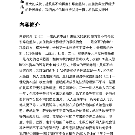
品
巨大的成就，趁貧富不均再度引爆崩盤前，抓住挽救世界經濟
描
的最後機會。我們曾相信拚經濟就是一切，相信富人賺錢
述
內容簡介
內容簡介 比《二十一世紀資本論》更巨大的成就 趁貧富不均再度
引爆崩盤前，抓住挽救世界經濟的最後機會 ． ．最全面的診斷：
跳脫西方、橫跨千年．全球第一本經濟不平等全史 ．最細緻的分
析：169張圖表，以政治、社會、文化、歷史的多元角度完整檢視
．最有力的改革藍圖：翻轉你我的經濟思考模式，改變10%富人壟
斷90%資本的既有觀念 解決人類史上最大的經濟難題：貧富不均
從何而來，又該如何面對？ 我們曾相信拚經濟就是一切，相信富
人賺錢、窮人也能雨露均霑。直到法國經濟學家皮凱提的《二十一
世紀資本論》橫空出世，證明經濟成長無法消除經濟不平等，嚴重
的貧富差距更將導致動盪、戰爭與革命。二十一世紀已進入第二個
十年，全球不平等已再次來到新高點。為了避免災難重演，是時候
面對資本分配不均的歷史困局。 人人生而平等，為何有些人比其
他人更平等？皮凱提認為，答案就在於你我所抱持的政治意識形
態。也就是說，若要改變不平等的資本分配邏輯，就得先改變不平
等的意識形態。那麼，改變如何可能？本書將帶你走過歐美、印
度、中國、巴西、南非等地的千年歷史，宏觀分析不同人類社會裡
導致經濟不平等的意識形態，看見意識型態的轉變究竟如何發生。
我們能否想像一個99%財富不會累積在1%富人身上的世界？一個