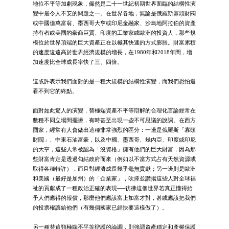
地位不平等加劇現象，儼然是二十一世紀初期世界面臨的結構性演
變中最令人不安的問題之一。在世界各地，無論是俄羅斯寡頭財閥
或中國億萬富翁、墨西哥大亨或印尼金融家、沙烏地阿拉伯的資產
持有者或美國的豪商巨賈、印度的工業家或歐洲的投資人，那些規
模位於世界頂端的巨大資產正在以極其快速的方式膨脹。財富累積
的速度遠遠高於世界經濟規模的增長，在1980年和2018年間，增
加速度比全球成長率快了三、四倍。
這或許表示我們面對的是一種大規模的結構性演變，而我們恐怕還
看不到它的終點。
面對如此驚人的演變，替極端資產不平等辯解的合理化言論經常在
數種不同立場間擺盪，有時甚至出現一些不可思議的說詞。在西方
國家，經常有人會做出這種非常強烈的區分：一邊是俄羅斯「寡頭
財閥」、中東石油富豪，以及中國、墨西哥、幾內亞、印度或印尼
的大亨，這些人常被認為「沒資格」擁有他們的巨大財富，因為那
些財富肯定是透過勾結政府而來（例如以不當方式占有天然資源或
取得各種特許），而且對經濟成長幾乎毫無貢獻；另一邊則是歐洲
和美國（最好是加州）的「企業家」，吹捧並讚揚這些人對全球福
祉的貢獻成了一種政治正確的表現──彷彿這個世界若真正懂得給
予人們應得的報償，那麼他們應該富上加富才對，甚或應該把我們
的投票權讓給他們（有幾個國家已經快要這樣做了）。
另一種替這類極端不平等辯護的論調，則強調資產穩定和產權保護