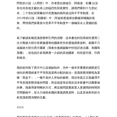
問世的小說《人間世》中，作者普拉姆迪亞．阿南達．杜爾 以沒
有任何其他文獻比得上的猛烈性與真實性，讓我們看到十九世紀
末、二十世紀初荷蘭在印尼實施的殖民統治與不平等制度。在
2013年的小說《美國佬》中，阿迪契透過揉合驕傲與嘲諷的視
角，帶領我們探看當今世界不平等制度中一個極其令人震撼的面
向。
為了解讀各種意識形態和它們的演變，這本書也特別系統性運用二
次大戰後大部分有實施選舉的國家所作的選後調查資料。範圍不只
涵蓋絕大部分西方國家（我會在後續篇幅中特別詳述法國、美國和
英國），也包括許多我將逐一介紹的其他國家，特別是印度、巴西
和南非。
我的前作除了西方中心這個缺陷外，另外一個非常重要的侷限是它
傾向於將環繞著不平等與資源再分配的政治－意識形態演變視為某
種「黑盒子」，一種不為外人所知的祕密。我沒有真正正面處理不
平等意識形態演進的問題，而這就是現在我在這本新書中試圖要做
的事。我會用更明晰的方式，將這個問題重新置入更廣闊的時間與
空間脈絡中，並大力借助各國的選後調查資料，以及其他有利於分
析意識形態演變的文獻。
※※※