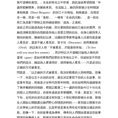
無可逆轉的衰頹。」生命於時光之中舒展，因此波娃希望跟隨「年
歲所鬆解開來」的脈絡來寫。 在這點上，她仍與那個少女時期讀
著柏格森（Henri Bergson） 的自己十分相似。柏格森說，自我並
非一物，而是一段「進程」、一種有「生命的活動」 ，是一段在
死亡為其劃下限制之前持續改變的「成為」之過程。
波娃之所以能成為如今的她，部分要歸因於她自己做出的選擇。但
她也清晰意識到自我創造與他人形塑之間的拉扯、自身心願與旁人
期待的衝突。幾個世紀以來，法國的哲學家爭論著人活著到底是被
人看見好，還是不被人看見好。笛卡兒（Descartes）借用奧維德
（Ovid） 的話表示人得「不被看見，才能過得幸福」（To live
well you must live unseen） ，而沙特以大片篇幅討論他人物化的
凝視（gaze）是如何將我們囚禁於次等地位之中。但波娃並不同意
他們的說法，她認為人要過得好，就得被他人看見——只是必須以
正確的方式被看見。
問題是，「以正確的方式被看見」取決於觀看的人與時間點。想像
一下，你是位五十出頭的女性，最近決定要寫下你的人生故事。你
從童年寫起，然後是少女時代與青年時期。你在短時間內連續發表
了兩本暢銷的回憶錄，裡面記載著二十一歲的你與如今已十分出名
的戀人之間的對話，你很有成就並享譽國際。不過，那是五〇年代
下旬，女性的自述作品還沒有到達二十世紀裡的那個分水嶺、那個
女人開始公開顯露出她們野心與憤怒的時刻——更別提公開展示自
己在學術上的空前成就，以及即使是著名男性也可能無法滿足的性
慾。想像一下，你的故事成為傳奇，傳奇到人們開始透過這些故事
閱讀你的整個人生，即便這些故事只是你生命中的片段而已。