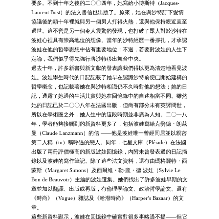
要多。不到十年之後的二〇〇四年，她寫給小博斯特（Jacques-
Laurent Bost）的法文書信也出版了。原來，她在與沙特訂下愛情
協議後的頭十年裡就與另一個男人打得火熱，還與他保持親近直至
過世。這不啻是另一個令人震驚的發現，也打破了眾人對於沙特在
波娃心裡具有崇高地位的想像。當年的沙特經歷一番掙扎，才承認
波娃在他的哲學思想中佔有重要地位；不過，若要對波娃的人生下
定論，我們似乎得先強行將沙特移出舞台中央。
過去十年，許多新書與新文獻的發表讓我們得以更為清楚地看見波
娃。波娃學生時代的日記記載了她早在認識沙特前便已開始建構的
哲學概念，也記載著她在與沙特相識仍不久時對他的想法；她的日
記，透露了她過的生活其實與她在回憶錄中的自述相當不同。雖然
她的日記已於二〇〇八年在法國出版，但尚有部分未有英譯問世，
所以在學術圈之外，她人生中的這段時期並非廣為人知。二〇一八
年，學者能夠接觸到的新資料更多了，包括波娃寫給克勞德・朗茲
曼（Claude Lanzmann）的信 ——他是波娃唯一曾經同居並以親密
第二人稱（tu）稱呼過的戀人。同年，七星文庫（Pléiade）在法國
出版了兩冊評價極高的新版波娃回憶錄，內附未曾發表過的日記摘
錄以及波娃的寫作筆記。除了這些法文資料，還有由瑪格麗特・西
蒙斯（Margaret Simons）及西爾維・勒‧龐・德‧波娃（Sylvie Le
Bon de Beauvoir）主編的波娃選集。她們找出了許多波娃早期的文
章並加以翻譯、出版或再版，有倫理學論文、政治哲學論文、還有
《時尚》（Vogue）雜誌及《哈潑時尚》（Harper’s Bazaar）的文
章。
這些新資料顯示，波娃在回憶錄中確實對很多事略過不提——但它