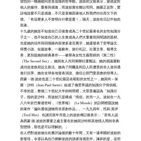
望找到一種她能同意並追隨的哲學觀。波娃的父親表示，愛就是對
他人的服侍、愛慕與感激，而波娃實在難以苟同。她嚴正反對，驚
訝地說愛不只是感激，不只是某種因著他人對我們付出而欠下的
債。「有這麼多人不曾明白什麼是愛！」隔天，波娃在日記中如此
寫著。
十九歲的她並不知道自己日後會成為二十世紀最著名的女性知識分
子之一，也不知道自己的人生會成為人們大量書寫與閱讀的題材。
光是她的信件與回憶錄內容便多達百萬字，她還發表了哲學論文、
得獎小說、短篇故事、一篇劇本、旅行札記、社運文章、報導文
章，更別提她的經典著作——被譽為女性主義聖經的《第二性》
（The Second Sex）。她與友人共同籌辦社運雜誌、她的倡議運動
成功促使政府設立新法、她為了阿爾及利亞人民遭受的非人道待遇
進行抗爭、她在全球各地發表演說、擔任公部門委員會的領導人。
西蒙・德‧波娃也是二十世紀最惡名昭彰的女性之一，她與尚－保
羅・沙特（Jean-Paul Sartre）組成了備受爭議的知識分子情侶檔。
不幸的是，整個二十世紀大半的時間裡，大眾普遍認為「知識分
子」指的是沙特，而波娃只是構成「情侶」的另一人。波娃在一九
八六年於巴黎過世時，《世界報》（Le Monde）的訃聞標題說她
的著作「偏向通俗讀物而非原創作品」。一九九四年，托莉‧莫伊
（Toril Moi） 在讀完當年市面上的波娃傳記後表示：「若有人認
為西蒙‧德‧波娃的重要之處主要在於她與沙特和其他情人間的非典
型戀情，那也是可以理解的。」
在人們對波娃做出此番評論後的數十年間，又有一連串關於波娃的
新發現，令原以為自己瞭解波娃的讀者深感意外。諷刺的是，這些