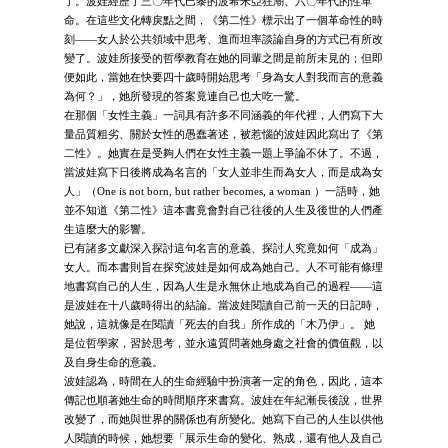
了。波娃經歷了三〇年代巴黎的波希米亞狂潮、六〇年代的性革
命。在這些文化轉戾點之間，《第二性》標示出了一個革命性的時
刻——女人於公共領域中思考、進而坦率談論自身的方式已有所改
變了。波娃所接受的哲學教育在她的同輩之間是前所未見的；但即
便如此，當她在快要四十歲時開始思考「身為女人對我而言的意義
為何？」，她所發現的答案竟連自己也大吃一驚。
在那個「女性主義」一詞具有許多不同涵義的年代裡，人們寫下大
量品質粗劣、關於女性的愚蠢著述，被惹惱的波娃因此寫出了《第
二性》。她實在是受夠人們在女性主義一題上爭論不休了。不過，
當波娃寫下日後將成為名言的「女人並非生而為女人，而是成為女
人」（One is not born, but rather becomes, a woman ）一語時，她
並不知道《第二性》這本書竟會對自己往後的人生及後世的人們產
生這麼大的影響。
已有諸多文獻深入探討這句名言的意義、探討人究竟如何「成為」
女人。而本書則旨在探究波娃是如何成為她自己。人不可能有條理
地書寫自己的人生，因為人生是永無休止地成為自己的過程——這
是波娃在十八歲時得出的結論。當波娃閱讀自己前一天的日記時，
她說，這就像是在閱讀「死去的自我」所作成的「木乃伊」。 她
是位哲學家，習於思考，並永遠質問著她身處之社會的價值觀，以
及自身生命的意義。
波娃認為，時間在人的生命經驗中扮演著一定的角色，因此，這本
傳記也順著她生命的時間順序來書寫。波娃在年紀漸長後說，世界
改變了，而她與世界的關係也有所變化。她寫下自己的人生以供他
人閱讀的時候，她想要「展示生命的變化、熟成，還有他人及自己