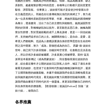
視她的主體性，稱她為沙特的附屬品、情婦，或認為她淺薄、缺乏
原創性、處處複製抄襲沙特的思想，各種舉止行動都只是刻意驚世
駭俗、譁眾取寵。 但事實上，波娃很可能才是促使沙特發展出存
在主義思想的人。而她也在社會傳統無比強烈的束縛之下，努力成
為一位具有獨特原創思想的哲學家、作家，將她所面臨的困境轉變
為養分，透過書寫，活出了自己的主體性與能動性。她真誠面對世
間的好與壞，對種種缺陷加以批判，甚至願意反思己身。她極為關
懷女性群體，對於受她鼓勵的成千上萬名讀者，更是一一回信給她
們，支持她們追求自己的人生。她關懷的核心，是自由，是愛，是
希望人們都能夠、也認為人都應該要讓自身的哲學思想在生命的時
間之流中開展，努力「成為」那個想成為的自己。 西蒙‧德‧波娃在
世時，就已寫下許多回憶錄，但礙於時空背景、社會觀念且涉及他
人，所以仍有許多細節被藏匿、許多真實心情被噤聲。凱特‧寇克
派翠這本最新傳記《成為西蒙波娃》，則全盤檢視過往波娃的自
述，綜合最近幾年才公開的波娃日記與私人信件，補足了過往未曾
被看見的細節，也澄清了社會與時代對她的種種誤解和批評，還原
了立體而動態的細微面貌。本書不僅能讓我們全面且清晰地看見波
娃與她所處的時代境況，看見她如何奮力回應那些阻礙與挑戰，更
讓我們藉由審視不同時代的另一個靈魂，來更深刻理解自己的時代
與自身所抱有的價值觀。【歡迎收聽｜迷誠品Podcast】別做「波
娃小姐」，做我自己
各界推薦