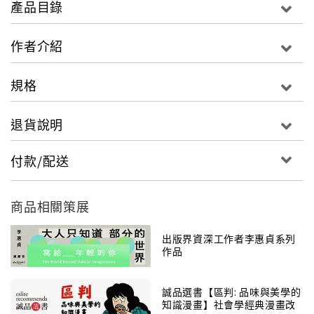
產品目錄
突。臺灣這幾年許多地方出現土地徵收的抗爭事件，特
別是因高科技園區的擴張，都引發社會對農業與經濟發
作者介紹
展，農業與工業，以及環境與工業之間的爭論。其中因
竹科四期與後龍科技園區徵收案而兩次抗爭的苗栗灣寶
規格
里張木村、洪箱夫婦，是難以令人忘懷的身影。灣寶里
從九○年代抗爭到二十一世紀，是少見兩次都能成功對抗
退貨說明
土地徵收的地方，灣寶的故事對臺灣討論農民與土地問
題將是極具代表性的例子。本書也是突破臺灣在地書
付款/配送
寫，打破文學與非文學的一本作品。作者胡慕情以灣寶
的田野為核心，清楚記錄灣寶十六年間抗爭的過程，也
以生動的文學筆觸刻劃灣寶里民的悲歡命運，甚至展開
商品相關策展
他們的家族史，從清朝開墾一路追溯百年來農業與農民
的困境，以農業的角度檢視臺灣的經濟產業、地方政治
出版界資深工作者李惠貞系列
作品
與土地政策發展問題，將是一部企圖以農業重寫臺灣史
的重要著作，也是對十年來諸多土地徵收抗爭事件，最
深沉的一次凝視。◎活動講座《黏土》環臺講座行事曆
誠品選書【區判: 品味與美學的
知識漫畫】社會學經典漫畫改
六月二十一日週日 14:00 臺北淡水有河書店（閱讀的島