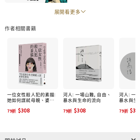
編
暖身場）七月三日週五19:30 臺北金石堂城中店（正式
展開看更多
發表會）七月十一日週六14:30臺中誠品園道店七月十四
日週二19:30新竹水木書店七月十八日 週六14:30 雲林虎
作者相關書籍
尾誠品七月二十四日週五19:30 花蓮時光書店 七月二十
五日週六 19:00台東晃晃二手書店 七月二十六日週日
15:00誠品台南文化中心店七月三十一日週五20:00 臺北
誠品台大店八月十九日週三19:30桃園晴耕雨讀八月二十
二日週六19:30 高雄三餘書店 八月二十六日週三19:30 嘉
義洪雅書店 八月二十九日週六19:30 虎尾厝沙龍九月十
二日週六14:00 新竹瓦當人文書屋
一位女性殺人犯的素描:
河人: 一場山難, 自由、
河人: 一
她如何謀弒母親、婆婆
暴水與生命的流向
暴水與生
與丈夫
限量簽名
$308
$308
$30
79折
79折
79折