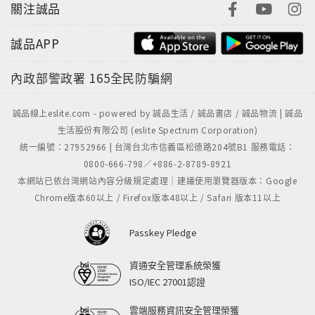
關注誠品
世界第一，
他就一心把電玩當未來志向。我也無法反駁他行行出狀
誠品APP
元的想法，我該支持他嗎？】
內政部警政署
165全民防騙網
汪培珽說：世界是被努力的人創造出來的，
也是被充滿知識的人創造出來的。
誠品線上eslite.com - powered by 誠品生活 / 誠品書店 / 誠品物流 | 誠品
千萬不要被電視的新聞誤導：
生活股份有限公司 (eslite Spectrum Corporation)
打電玩打到世界第一名，人人都對他豎起大拇指。
統一編號：27952966 | 台灣台北市信義區松德路204號B1 服務電話：
看到這樣的新聞，連父母也會被騙。
0800-666-798／+886-2-8789-8921
本網站已依台灣網站內容分級規定處理｜建議使用瀏覽器版本：Google
如果有機會走進世界頂尖的電玩公司，
Chrome版本60以上 / Firefox版本48以上 / Safari 版本11以上
看看他們的工程師、產品經理、行銷人員……
有哪一個在人生的黃金時間，是不用功讀書的？
Passkey Pledge
沒有。
因為在黃金時間不用功努力的人，
資通安全管理系統榮獲
最後只能苦哈哈地掙一口飯吃，
ISO/IEC 27001認證
什麼理想也實現不了。
雲端服務資訊安全管理榮獲