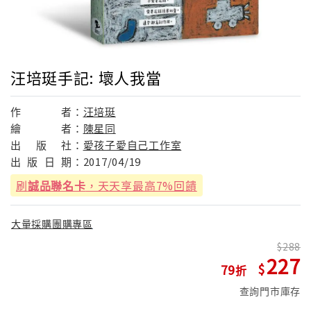
汪培珽手記: 壞人我當
作
者：
汪培珽
繪
者：
陳星同
出
版
社：
愛孩子愛自己工作室
出
版
日
期：
2017/04/19
刷
誠品聯名卡
，天天享最高7%回饋
大量採購團購專區
288
227
79
查詢門市庫存