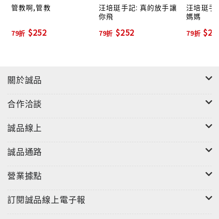
管教啊,管教
汪培珽手記: 真的放手讓
汪培珽手記
誰想看到心愛的人，用痛恨的眼光看著自己呢。
你飛
媽媽
最後，當一個溫柔的壞人，執行規矩，卻不讓人痛恨，
$252
$252
$22
79折
79折
79折
就是我最大的挑戰。
你想知道我是怎麼做的嗎？
汪培珽手記七，記錄了姊姊十五歲，弟弟十二歲那年的
關於誠品
故事。
合作洽談
到目前為止，應該還沒有一個親子書作者，以自身的經
驗，
誠品線上
從孩子小時候，一路寫到他們長大。古今中外，都沒有
（如果有，請告訴我）。
誠品通路
我期望，手記裡的一個個真實故事（目前已經寫到第
350個），
營業據點
能把我想傳達的教養理念，寫進你的心裡。
訂閱誠品線上電子報
【有同學問：我兒子不愛念書。自從台灣的電玩家得了