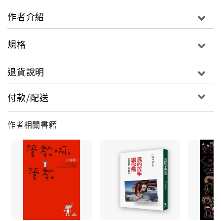
等我當了媽媽後，發現自己沒得選，因為另一半天生就
作者介紹
是好人。
當壞人，我不怕，但我怕好人扯後腿。
規格
「不要跟媽媽說，我買糖果給你。」
「買隻手機給孩子有什麼關係，沒必要這麼小氣。」
退貨說明
喜歡扯後腿的好人，無所不在。
他們甚至還會一邊扯，一邊說你是狠心的媽媽。
付款/配送
對孩子說不，需要堅強的意志力，和永不放棄的耐力。
作者相關書籍
你以為我不想討孩子歡心嗎？
我不能，因為我對孩子還有責任在。
如果你沒有當壞人的「天份」，至少要是那個壞人背後
的支持力量。
剛開始，家庭裡這個壞人的角色，沒這麼鮮明；
道理多說幾遍，教好孩子不難。
等孩子進入青少年，壞人的挑戰就愈來愈大了；