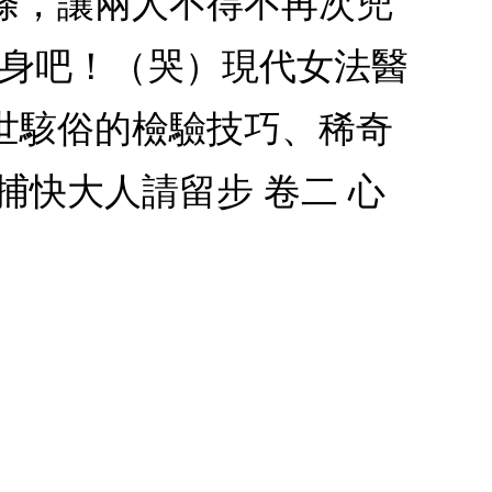
條，讓兩人不得不再次兜
之身吧！（哭）現代女法醫
世駭俗的檢驗技巧、稀奇
快大人請留步 卷二 心