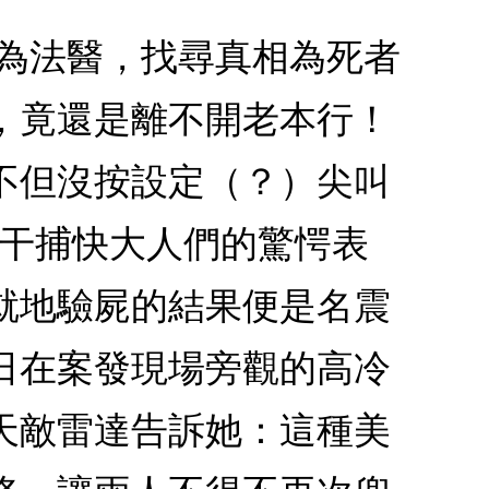
身為法醫，找尋真相為死者
，竟還是離不開老本行！
不但沒按設定（？）尖叫
一干捕快大人們的驚愕表
就地驗屍的結果便是名震
日在案發現場旁觀的高冷
天敵雷達告訴她：這種美