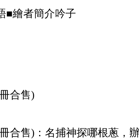
語■繪者簡介吟子
2冊合售)
 (2冊合售)：名捕神探哪根蔥