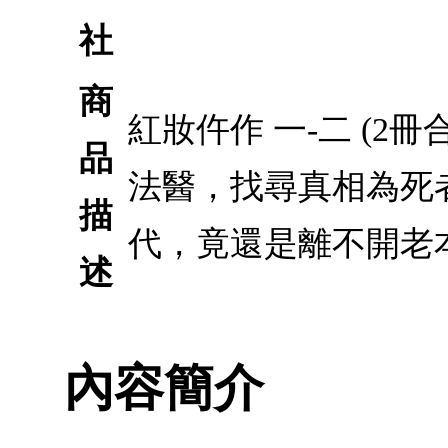
社
商
紅妝仵作 一-二 (
品
法醫，找尋真相為死
描
代，竟還是離不開老
述
內容簡介