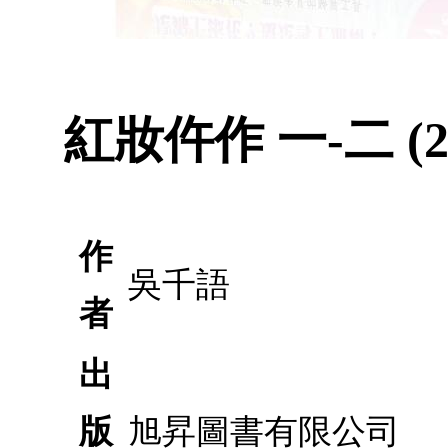
紅妝仵作 一-二 (
作
吳千語
者
出
版
旭昇圖書有限公司