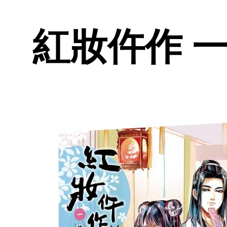
紅妝仵作 一-