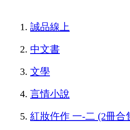
誠品線上
中文書
文學
言情小說
紅妝仵作 一-二 (2冊合