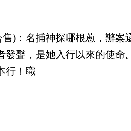
2冊合售)：名捕神探哪根蔥，辦
者發聲，是她入行以來的使命
本行！職