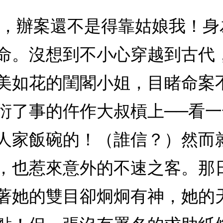
蔥，辦案還不是得靠姑娘我！
命。沒想到不小心穿越到古代
美如花的閨閣小姐，目睹命案
衍了事的仵作大叔槓上──看
人家飯碗的！（誰信？）然而
，也惹來意外的不速之客。那
著她的雙目卻炯炯有神，她的