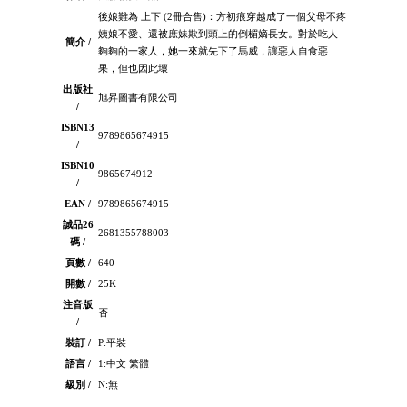
後娘難為 上下 (2冊合售)：方初痕穿越成了一個父母不疼
姨娘不愛、還被庶妹欺到頭上的倒楣嫡長女。對於吃人
簡介 /
夠夠的一家人，她一來就先下了馬威，讓惡人自食惡
果，但也因此壞
出版社
旭昇圖書有限公司
/
ISBN13
9789865674915
/
ISBN10
9865674912
/
EAN /
9789865674915
誠品26
2681355788003
碼 /
頁數 /
640
開數 /
25K
注音版
否
/
裝訂 /
P:平裝
語言 /
1:中文 繁體
級別 /
N:無