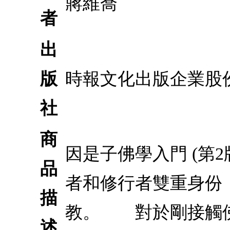
蔣維喬
者
出
版
時報文化出版企業股
社
商
因是子佛學入門 (第
品
者和修行者雙重身份
描
教。 對於剛接觸
述