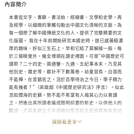
內容簡介
本書從文字、書籍、書法始，經繪畫、文學和史學，再
及經學，以細緻的筆觸勾勒出中國文化清晰的文脈，為
每一個想了解中國傳統文化的人，提供了完整精要的文
化版圖。 我在十年前開始研究本國史時，遂已感著極濃
厚的趣味，好似三生石上，早和它結了莫解緣一般，每
於三餐睡覺外，幾全埋頭在讀史裡面。可是"中國歷史可
讀耶？二十四史、兩通鑒、九通、五紀事本末，乃至其
他別史、雜史等，都計不下數萬卷，幼童習焉，白首而
不能殫，在昔猶苦之，況於百學待治之今日，學子精力
能有幾者？"（梁啟超《中國歷史研究法》序言）。似此
浩如煙海的史籍，勢不能不希望有人竭其心力以善讀
之，然後出其所讀者編成簡明綜要的新史，以供他人的
閱讀。尤其能將五千年頭緒紛繁而和全民族精神有密切
關係的文化史實，為系統敘述的著作，可謂為我學界今
展開看更多
日最迫切的要求。顧翻破各書局所新出版的本國文化
史，不覺令人長嘆一聲，幾乎沒有一部不是姑備門類、