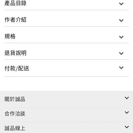
產品目錄
雜亂無序，難予讀者以一整個的認識和概念。所以不揣
卑陋，看了許多古史，尋了許多史料，蓄意要寫一部淺
作者介紹
近而明了的文化史。然而此至難的事業，必學識貫通今
古，有如炬的史眼，庶幾方可期以大成，淺學菲才的
規格
我，雖具著"捨大道而莫由"的宏願，總覺力有所不逮的
呢！加之天性懶惰，歷數年所輯材料，僅乃得其一部
退貨說明
分，遷延不敢輕率下筆。孰知"一．二八"滬戰爆發，校
課隨炮火而停開了，終日坐守斗室，煩悶不過，乃重整
付款/配送
往日所積叢殘之稿，不覺盈尺，偶為學友所見，力勸取
以問世，同時自問我今所研究的結果，雖未必有價值；
倘定以完璧相期，則今後更需若干年，自己亦難逆料。
語云："天下事過於矜慎者，往往相持而不下，歷久而無
關於誠品
成。"因此決意先發表其已寫成的一方面，定名曰"中國
人文小史"。蓋本書僅敘及精神方面的文化，而未說到物
合作洽談
質方面的文化，為求名副其實，故不敢有文化史之稱。
至更要加一形容詞的"小"字，則由我今所述的史實，尚
誠品線上
不能包舉本國一切人文現象，含有俟他日補充完整的微