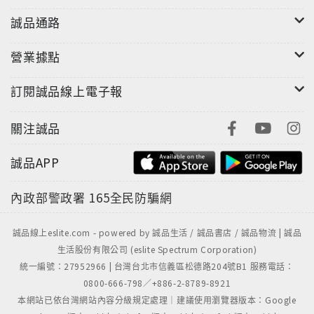
意。 我關於編著本書的動機和經過，大略已說完，最後
誠品通路
所不得不申明的，就是本書的材料，除直接採自本國古
史外，多由日本今關壽?所著《支那人文講話》及中山久
營業據點
四郎所著《支那人文思想》等書譯來，著者雖有疏通編
輯之功，終未敢掩襲他山之美。又本書脫稿之後，承大
訂閱誠品線上電子報
夏文學院長盧錫榮先生校閱一過，多所指示，特並誌數
言，以表感佩。 民國二十一年雙十節前五日 著者序於上
關注誠品
海大夏大學
誠品APP
內政部警政署
165全民防騙網
誠品線上eslite.com - powered by 誠品生活 / 誠品書店 / 誠品物流 | 誠品
生活股份有限公司 (eslite Spectrum Corporation)
統一編號：27952966 | 台灣台北市信義區松德路204號B1 服務電話：
0800-666-798／+886-2-8789-8921
本網站已依台灣網站內容分級規定處理｜建議使用瀏覽器版本：Google