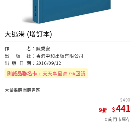
大逃港 (增訂本)
作
者：
陳秉安
出
版
社：
香港中和出版有限公司
出
版
日
期：
2016/09/12
刷
誠品聯名卡
，天天享最高7%回饋
大量採購團購專區
490
441
9
查詢門市庫存