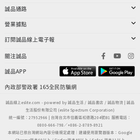
誠品通路
營業據點
訂閱誠品線上電子報
關注誠品
誠品APP
內政部警政署
165全民防騙網
誠品線上eslite.com - powered by 誠品生活 / 誠品書店 / 誠品物流 | 誠品
生活股份有限公司 (eslite Spectrum Corporation)
統一編號：27952966 | 台灣台北市信義區松德路204號B1 服務電話：
0800-666-798／+886-2-8789-8921
本網站已依台灣網站內容分級規定處理｜建議使用瀏覽器版本：Google
Chrome版本60以上 / Firefox版本48以上 / Safari 版本11以上