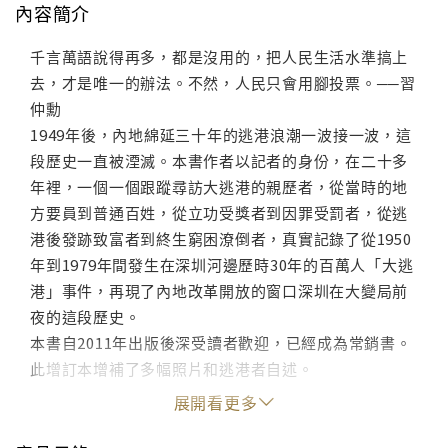
內容簡介
千言萬語說得再多，都是沒用的，把人民生活水準搞上
去，才是唯一的辦法。不然，人民只會用腳投票。──習
仲勳
1949年後，內地綿延三十年的逃港浪潮一波接一波，這
段歷史一直被湮滅。本書作者以記者的身份，在二十多
年裡，一個一個跟蹤尋訪大逃港的親歷者，從當時的地
方要員到普通百姓，從立功受獎者到因罪受罰者，從逃
港後發跡致富者到終生窮困潦倒者，真實記錄了從1950
年到1979年間發生在深圳河邊歷時30年的百萬人「大逃
港」事件，再現了內地改革開放的窗口深圳在大變局前
夜的這段歷史。
本書自2011年出版後深受讀者歡迎，已經成為常銷書。
此增訂本增補了多幅照片和逃港者自述。
展開看更多