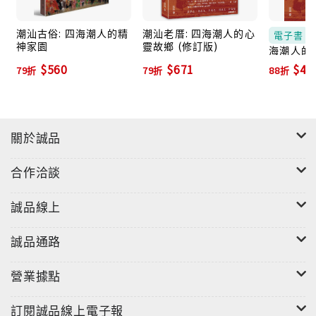
潮汕古俗: 四海潮人的精
潮汕老厝: 四海潮人的心
電子書
神家園
靈故鄉 (修訂版)
海潮人的
訂版） (
$560
$671
$46
79折
79折
88折
關於誠品
合作洽談
誠品線上
誠品通路
營業據點
訂閱誠品線上電子報