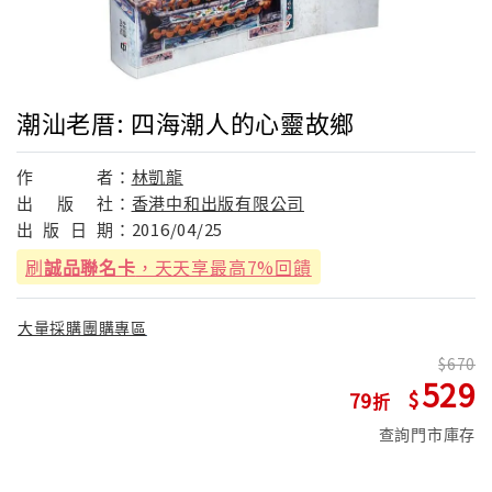
潮汕老厝: 四海潮人的心靈故鄉
作
者：
林凱龍
出
版
社：
香港中和出版有限公司
出
版
日
期：
2016/04/25
刷
誠品聯名卡
，天天享最高7%回饋
大量採購團購專區
670
529
79
查詢門市庫存