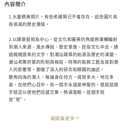
內容簡介
1.大量精美照片，有些老建築已不復存在，這些圖片具
有很高的歷史價值。
2.以建築藝術為中心，從文化和審美的角度將筆觸輻射
到潮人來源、風水傳說、歷史掌故、民俗文化中去，通
過娓娓道來的文字，對潮汕建築的始源及歷史的演變、
潮汕老寨府第的形制與格局、特殊的裝飾工藝及其對潮
人的影響等，都做了深入的研究和精闢的論述。
散佈四海的潮人，無論身在何方，成就多大，地位多
高，在他們心目中，有一個字永遠是神聖的，提起這個
字就足以使他們百感交集，熱淚盈眶。這個字就
是"厝"。
本書通過剖析潮汕各類古建築特點，尋找它們各自的淵
展開看更多
源和演變的規律，結合潮汕人來源、風水傳說、歷史掌
故、民俗文化，對潮汕建築的始源及歷史的演變、潮汕