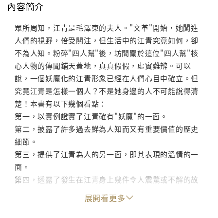
內容簡介
眾所周知，江青是毛澤東的夫人。"文革"開始，她闖進
人們的視野，倍受關注，但生活中的江青究竟如何，卻
不為人知。粉碎"四人幫"後，坊間關於這位"四人幫"核
心人物的傳聞鋪天蓋地，真真假假，虛實難辨。可以
說，一個妖魔化的江青形象已經在人們心目中確立。但
究竟江青是怎樣一個人？不是她身邊的人不可能說得清
楚！本書有以下幾個看點：
第一，以實例證實了江青確有"妖魔"的一面。
第二，披露了許多過去鮮為人知而又有重要價值的歷史
細節。
第三，提供了江青為人的另一面，即其表現的溫情的一
面。
第四，透露了發生在江青身上幾件令人震驚或不解的故
事。
展開看更多
第五，澄清了幾則坊間廣為流傳的說法。如說江青有"三
假"，江青的生活作風問題等。