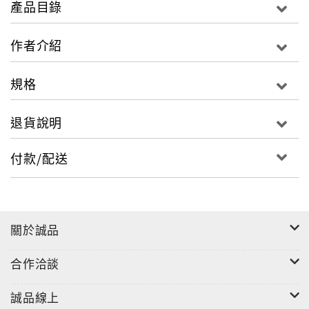
產品目錄
第六，江青愛好攝影，書中配有幾張江青攝製的珍貴照
片。
作者介紹
江青身邊工作時間最長的秘書首度開口講述，告訴你一
規格
個真實的江青
退貨說明
付款/配送
關於誠品
合作洽談
誠品線上