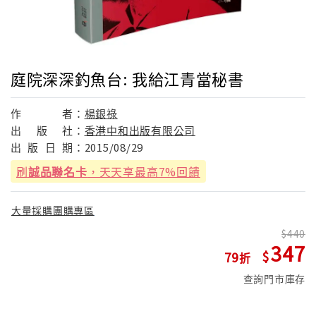
庭院深深釣魚台: 我給江青當秘書
作
者：
楊銀祿
出
版
社：
香港中和出版有限公司
出
版
日
期：
2015/08/29
刷
誠品聯名卡
，天天享最高7%回饋
大量採購團購專區
440
347
79
查詢門市庫存