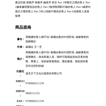
產品目錄 推薦序 推薦序 編者序 前言 Part 1有難言之隱的客人 Part
2嫌東嫌西愛投訴的客人 Part 3無理取鬧勸不聽的客人 Part 4威脅叫
囂比大聲的客人 Part 5存心找碴不罷休的客人 Part 6這種客人直接
報警
商品規格
再難纏的客人都不怕! 蘇國垚教你90招對策, 破解奧客的
書名 /
疑難雜症
作者 /
蘇國垚 王一芝
再難纏的客人都不怕! 蘇國垚教你90招對策, 破解奧客的
疑難雜症：身為客服人員，隨時可能面臨突如其來的挑
簡介 /
戰，事實上，很多顧客愛抱怨、愛給建議，都是因為看
見你沒想到的細
出版社
遠見天下文化出版股份有限公司
/
ISBN13
9789869211239
/
ISBN10
9869211232
/
EAN /
9789869211239