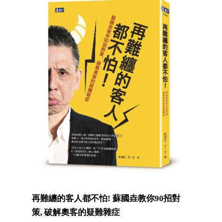
再難纏的客人都不怕! 蘇國垚教你90招對
策, 破解奧客的疑難雜症