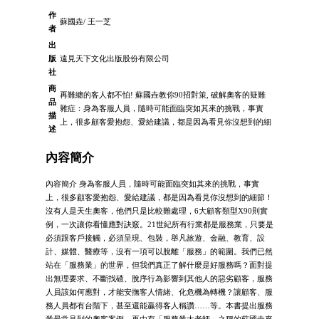
作
蘇國垚/ 王一芝
者
出
版
遠見天下文化出版股份有限公司
社
商
再難纏的客人都不怕! 蘇國垚教你90招對策, 破解奧客的疑難
品
雜症：身為客服人員，隨時可能面臨突如其來的挑戰，事實
描
上，很多顧客愛抱怨、愛給建議，都是因為看見你沒想到的細
述
內容簡介
內容簡介 身為客服人員，隨時可能面臨突如其來的挑戰，事實
上，很多顧客愛抱怨、愛給建議，都是因為看見你沒想到的細節！
沒有人是天生奧客，他們只是比較難處理，6大顧客類型X90則實
例，一次讓你看懂應對訣竅。21世紀所有行業都是服務業，只要是
必須跟客戶接觸，必須呈現、包裝，舉凡旅遊、金融、教育、設
計、媒體、醫療等，沒有一項可以脫離「服務」的範圍。我們已然
站在「服務業」的世界，但我們真正了解什麼是好服務嗎？面對提
出無理要求、不斷找碴、脫序行為影響到其他人的惡劣顧客，服務
人員該如何應對，才能安撫客人情緒、化危機為轉機？讓顧客、服
務人員都有台階下，甚至還能贏得客人稱讚……等。本書提出服務