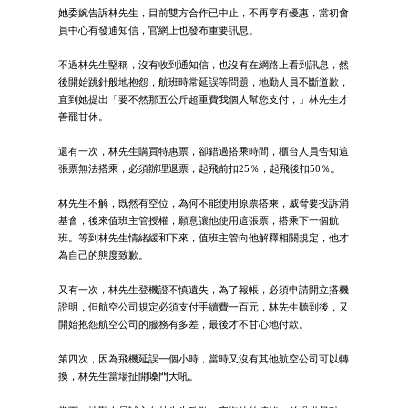
她委婉告訴林先生，目前雙方合作已中止，不再享有優惠，當初會
員中心有發通知信，官網上也發布重要訊息。
不過林先生堅稱，沒有收到通知信，也沒有在網路上看到訊息，然
後開始跳針般地抱怨，航班時常延誤等問題，地勤人員不斷道歉，
直到她提出「要不然那五公斤超重費我個人幫您支付，」林先生才
善罷甘休。
還有一次，林先生購買特惠票，卻錯過搭乘時間，櫃台人員告知這
張票無法搭乘，必須辦理退票，起飛前扣25％，起飛後扣50％。
林先生不解，既然有空位，為何不能使用原票搭乘，威脅要投訴消
基會，後來值班主管授權，願意讓他使用這張票，搭乘下一個航
班。等到林先生情緒緩和下來，值班主管向他解釋相關規定，他才
為自己的態度致歉。
又有一次，林先生登機證不慎遺失，為了報帳，必須申請開立搭機
證明，但航空公司規定必須支付手續費一百元，林先生聽到後，又
開始抱怨航空公司的服務有多差，最後才不甘心地付款。
第四次，因為飛機延誤一個小時，當時又沒有其他航空公司可以轉
換，林先生當場扯開嗓門大吼。