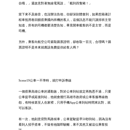
合哦，」還故意對著無線電罵說，「載到四隻豬！」
當下來不及錄音，也沒辦法告他，但卻深刻體會到，如果想藉著計
程車抵用卷回饋搭乘國內班機的客人，這個訊息不能只讓排班主管
知道，所有的司機都要清楚告知，畢竟開車載客的不是主管，而是
司機。
另外，乘客向航空公司索取購票證明，卻收取一百元，合理嗎？購
票證明不是本來就應該免費提供給客人嗎？
Scene19公車一不準時，就打申訴專線
一個搭乘高雄公車的通勤族，對於公車到站規定再熟悉不過，只要
公車提早或延後到站，他就會撥打高雄市政府或公車客服專線抱
怨，有時候甚至人在家裡，只用手機App公車到站時間來比對，就
可以客訴。
有一次，他刻意背對馬路候車，公車駕駛提早50秒到站，因為沒有
看到人招手搭車，不疑有他隨即駛離，果不其然又被這位乘客投
訴。