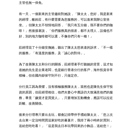
主管也無一倖免。
有一天，一個新來的主管趨前對她說，「陳太太，您好，我是新來
的經理，敝姓莊，有什麼需要為您服務的，可以進來我辦公室坐
坐。」但陳太太不領情地回答，「我只有五分鐘，我不要你們的咖
啡！」然後接著說，「你們服務真的很差，都不太理人，設備也不
好，別的地方咖啡都可以選，不像你們只有一種！」
莊經理花了十分鐘安撫她，聽出了陳太太想表達的訴求，「不一樣
的服務」「有溫度的服務」及「誠心的對待」。
為了改善陳太太和分行的關係，莊經理著手打聽她的背景，這才知
道她的先生是企業老闆，也是銀行香港分行的客戶，海外投資非常
積極，但在國內卻保守到不行，只做定存。
分行員工因為畏懼，沒有積極服務陳太太，當然也是陳先生保守投
資的原因，但莊經理相信，他們夫妻心中應該仍大致滿意他們的服
務，畢竟「嫌貨才是買貨人」，只要增加互動機會，應該可以拉近
距離、改善關係。
後來分行理專只要出去玩，都會記得帶伴手禮給陳太太，「您上次
去台東一定沒時間買這家好吃的蕃薯片，我排了兩小時終於買到，
送給您吃吃看！」「這是我去日本玩帶回來的小飾品，送給您！」