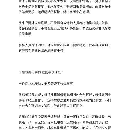
當下，地勤人員誠心向林先生致歉，安撫他的情緒，並提供餐點，
林先生仍不願接受，要求航空公司贈與四張免費機票。由於林先生
的賠償要求，超過場站的授權，轉由客訴中心處理。
後來只要林先生搭機，不管櫃台或地勤人員都把他當成親人對待。
要是航班延誤，主管會親自以電話向他致歉，並協助候補其他航空
公司班機。
服務人員對他的好，林先生看在眼裡，從那時起，就不再找麻煩，
有時甚至還會送出差地的伴手禮。
【服務業大老師 蘇國垚這樣說】
合作終止或變動，要多管齊下告知顧客
服務業異業結盟，必須要找到價值觀相同的合作夥伴，就像案例中
聯名卡終止合作，一定得想辦法通知仍在有效期限內的卡友，不能
只公告在官網上，試問，誰會沒事去看官網？
多年前我擔任亞都麗緻總經理，搭乘一家航空公司北高航線時，曾
收過一張一百元的計程車抵用卷，沒想到我和同事跳上排班計程
車，才拿出抵用卷，計程車司機就用不屑的口吻說，「我們沒有配