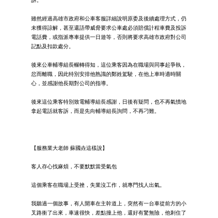
雖然經過高雄市政府和公車客服詳細說明原委及後續處理方式，仍
未獲得諒解，甚至還語帶威脅要求公車處必須賠償計程車費及投訴
電話費，或指派專車提供一日遊等，否則將要求高雄市政府對公司
記點及扣款處分。
後來公車輔導組長輾轉得知，這位乘客因為在職場與同事起爭執，
忿而離職，因此特別安排他熟識的鄭姓駕駛，在他上車時適時關
心，並感謝他長期對公司的指導。
後來這位乘客特別致電輔導組長感謝，日後有疑問，也不再氣憤地
拿起電話就客訴，而是先向輔導組長詢問，不再刁難。
【服務業大老師 蘇國垚這樣說】
客人存心找麻煩，不要默默當受氣包
這個乘客在職場上受挫，失業沒工作，就專門找人出氣。
我聽過一個故事，有人開車在主幹道上，突然有一台車從前方的小
叉路衝了出來，車速很快，差點撞上他，還好有驚無險，他剎住了