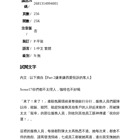
誠品26
2681314994001
碼 /
頁數 /
256
開數 /
25K
注音版
否
/
裝訂 /
P:平裝
語言 /
1:中文 繁體
級別 /
N:無
試閱文字
內文 : 以下摘自【Part 2嫌東嫌西愛投訴的客人】
Scene17你們都不太理人，咖啡也不好喝
「來了！來了！」肅殺氛圍環繞著整個銀行分行，服務人員們嚴陣
以待，能躲、能閃、能趕快服務其他客戶的人卯起來動作，而被陳
太太「寵幸」的那位服務人員，則收到其他員工眼神傳遞「祝你好
運！」。
這裡的服務人員，每個都對陳太太再熟悉不過。她每次來，都會不
停的抱怨、謾罵發洩情緒，七成員工都被她罵過，連出面安撫她的