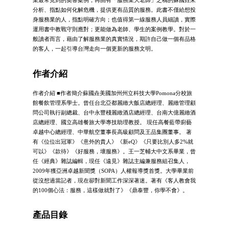
業最常見到的奧客案例，再由有「服務業大老師」之稱的蘇國垚來
分析、指點如何化解危機，提供更有品質的服務。此書不僅給想投
身服務業的人，指點明確方向；也值得第一線服務人員細讀，實際
運用書中教戰守則應對；更能做為老師、學生的案例教學。對於一
般讀者而言，藉由了解服務業的真實情況，期許自己做一個有品格
的客人，一起引導台灣走向一個更新的服務文明。
作者介紹
作者介紹 ■作者簡介蘇國垚美國加州州立科技大學Pomona分校旅
館餐飲管理系學士。曾任台北亞都麗緻大飯店總經理、麗緻管理顧
問公司執行副總裁、台中永豐棧麗緻酒店總經理、台南大億麗緻酒
店總經理、國立高雄餐旅大學專技助理教授。 現任高餐藍帶廚藝
卓越中心總經理、中華航空董事長高級顧問及王品集團董事。 著
有《位位出冠軍》《意外的貴人》《新eQ》《只要比別人多2%就
可以》《款待》《好服務，壞服務》。王一芝輔大中文系畢業，曾
任《經典》雜誌編輯，現任《遠見》雜誌主編兼服務組召集人，
2009年獲亞洲卓越新聞獎（SOPA）人權報導獎首獎。大學畢業前
從沒想過當記者，現在卻對新聞工作深深著迷。著有《客人教會我
的100個心法：服務，這樣做就對了》《鼎泰豐，你學不會》。
產品目錄