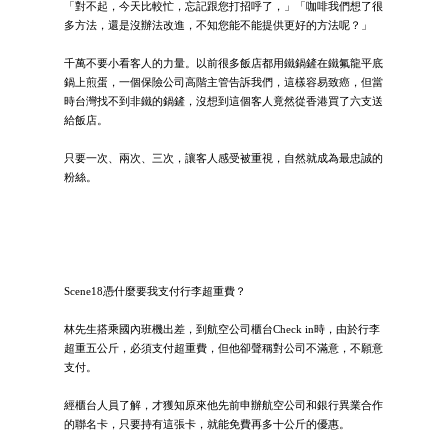
「對不起，今天比較忙，忘記跟您打招呼了，」「咖啡我們想了很
多方法，還是沒辦法改進，不知您能不能提供更好的方法呢？」
千萬不要小看客人的力量。以前很多飯店都用鐵鍋鏟在鐵氟龍平底
鍋上煎蛋，一個保險公司高階主管告訴我們，這樣容易致癌，但當
時台灣找不到非鐵的鍋鏟，沒想到這個客人竟然從香港買了六支送
給飯店。
只要一次、兩次、三次，讓客人感受被重視，自然就成為最忠誠的
粉絲。
Scene18憑什麼要我支付行李超重費？
林先生搭乘國內班機出差，到航空公司櫃台Check in時，由於行李
超重五公斤，必須支付超重費，但他卻聲稱對公司不滿意，不願意
支付。
經櫃台人員了解，才獲知原來他先前申辦航空公司和銀行異業合作
的聯名卡，只要持有這張卡，就能免費再多十公斤的優惠。