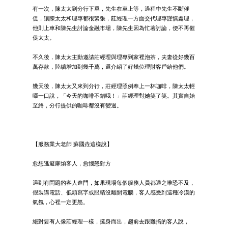
有一次，陳太太到分行下單，先生在車上等，過程中先生不斷催
促，讓陳太太和理專都很緊張，莊經理一方面交代理專謹慎處理，
他則上車和陳先生討論金融市場，陳先生因為忙著討論，便不再催
促太太。
不久後，陳太太主動邀請莊經理與理專到家裡泡茶，夫妻從好幾百
萬存款，陸續增加到幾千萬，還介紹了好幾位理財客戶給他們。
幾天後，陳太太又來到分行，莊經理照例奉上一杯咖啡，陳太太輕
啜一口說，「今天的咖啡不錯哦！」莊經理對她笑了笑。其實自始
至終，分行提供的咖啡都沒有變過。
【服務業大老師 蘇國垚這樣說】
愈想逃避麻煩客人，愈惱怒對方
遇到有問題的客人進門，如果現場每個服務人員都避之唯恐不及，
假裝講電話、低頭寫字或眼睛沒離開電腦，客人感受到這種冷漠的
氣氛，心裡一定更怒。
絕對要有人像莊經理一樣，挺身而出，趨前去跟難搞的客人說，