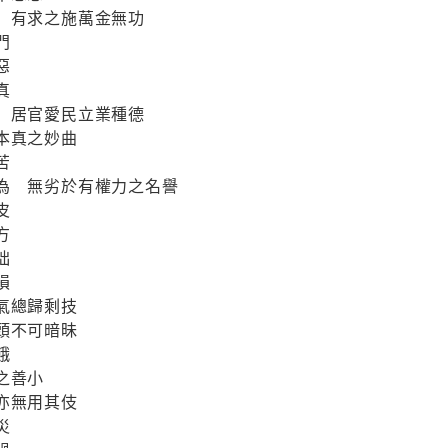
鍾 有求之施萬金無功
門
惡
真
行 居官愛民立業種德
本真之妙曲
苦
行為 無劣於有權力之名譽
皮
方
拙
損
氣總歸剩技
頭不可暗昧
餓
之善小
亦無用其伎
災