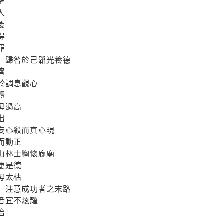
聖
人
後
得
罪
害 歸咎於己韜光養德
濟
於調息觀心
體
毋過高
出
妄心殺而真心現
而動正
山林士胸懷廊廟
便是德
毋太枯
心 注意成功者之末路
者宜不炫耀
治