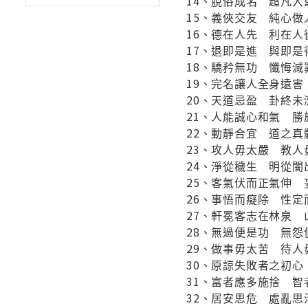
14、脫俗成名 超凡入
15、義俠交友 純心做
16、德在人先 利在人
17、退即是進 與即是
18、驕矜無功 懺悔滅
19、完名讓人全身遠
20、天道忌盈 卦終未
21、人能誠心和氣 勝
22、動靜合宜 道之真
23、攻人毋太嚴 教人
24、淨從穢生 明從闇
25、客氣伏而正氣伸 
26、事悟而癡除 性定
27、軒冕客志在林泉 
28、無過便是功 無怨
29、做事毋太苦 待人
30、原諒失敗者之初
31、富者應多施捨 智
32、居安思危 處亂思