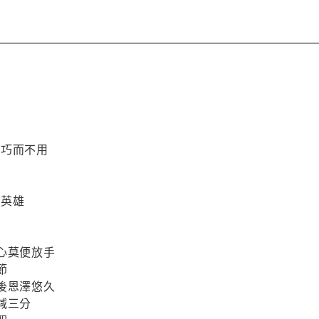
古
道
韞
機巧而不用
耳
瑞
識英雄
閒
見
心莫便放手
節
後恩澤悠久
減三分