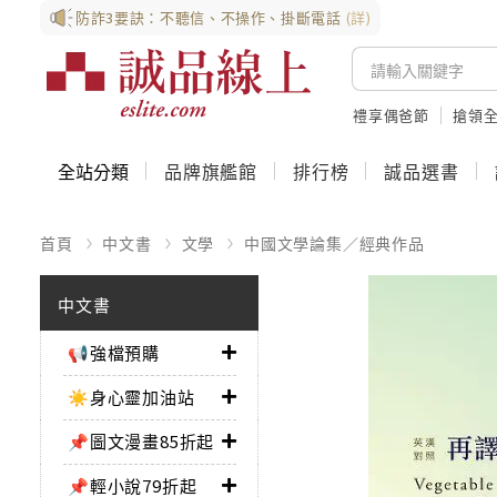
防詐3要訣：不聽信、不操作、掛斷電話
(詳)
禮享偶爸節
搶領全
全站分類
品牌旗艦館
排行榜
誠品選書
首頁
中文書
文學
中國文學論集／經典作品
中文書
📢強檔預購
☀️身心靈加油站
📌圖文漫畫85折起
📌輕小說79折起