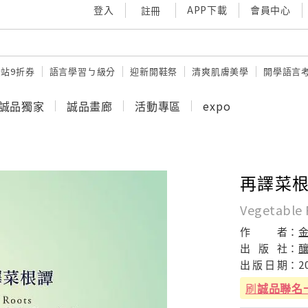
登入
APP下載
會員中心
註冊
站9折券
語言學習ㄅ級分
迎新開鞋祭
清爽肌膚美學
開學語言
誠品獨家
誠品畫廊
活動專區
expo
再譯菜
Vegetable 
作
者：
出
版
社：
出
版
日
期：
2
刷
誠品聯名