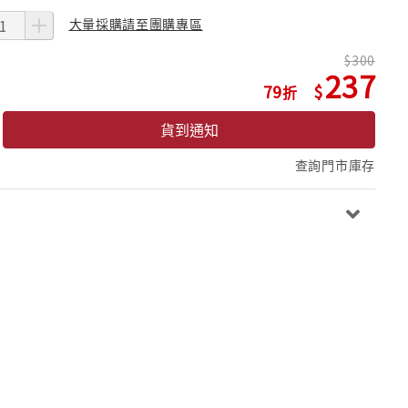
大量採購請至團購專區
300
237
79
貨到通知
查詢門市庫存