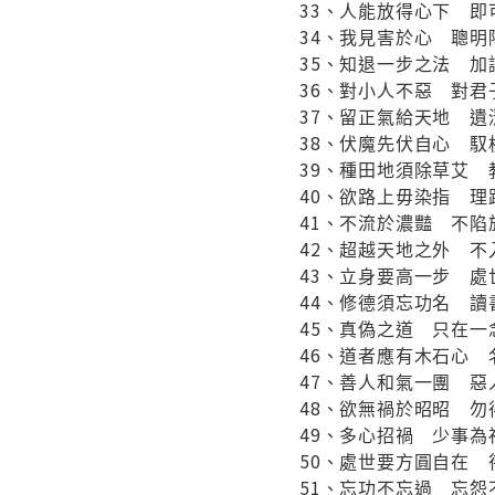
33、人能放得心下 即
34、我見害於心 聰明
35、知退一步之法 加
36、對小人不惡 對君
37、留正氣給天地 遺
38、伏魔先伏自心 馭
39、種田地須除草艾 
40、欲路上毋染指 理
41、不流於濃豔 不陷
42、超越天地之外 不
43、立身要高一步 處
44、修德須忘功名 讀
45、真偽之道 只在一
46、道者應有木石心 
47、善人和氣一團 惡
48、欲無禍於昭昭 勿
49、多心招禍 少事為
50、處世要方圓自在 
51、忘功不忘過 忘怨