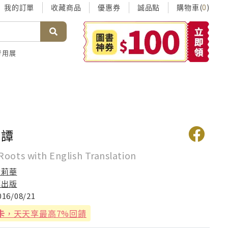
我的訂單
收藏商品
優惠券
誠品點
購物車(
)
0
考用展
根譚
Roots with English Translation
金莉華
釀出版
016/08/21
卡
，天天享最高7%回饋