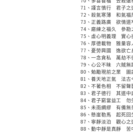
70、多喜養福 去殺遠
71、謹言慎行 君子之
72、殺氣寒薄 和氣福
73、正義路廣 欲情道
74、磨練之福久 參勘
75、虛心明義理 實心
76、厚德載物 雅量容
77、憂勞興國 逸欲亡
78、一念貪私 萬劫不
79、心公不昧 六賊無
80、勉勵現前之業 圖
81、養天地正氣 法古
82、不著色相 不留聲
83、君子德行 其道中
84、君子窮當益工 勿
85、未雨綢繆 有備無
86、懸崖勒馬 起死回
87、寧靜淡泊 觀心之
88、動中靜是真靜 苦