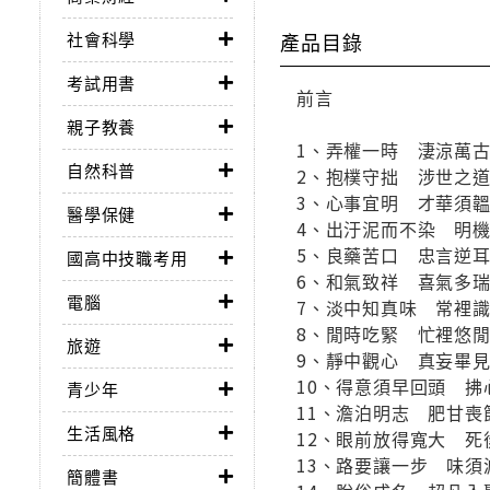
社會科學
產品目錄
考試用書
前言
親子教養
1、弄權一時 淒涼萬
自然科普
2、抱樸守拙 涉世之
3、心事宜明 才華須
醫學保健
4、出汙泥而不染 明
5、良藥苦口 忠言逆
國高中技職考用
6、和氣致祥 喜氣多
電腦
7、淡中知真味 常裡
8、閒時吃緊 忙裡悠
旅遊
9、靜中觀心 真妄畢
10、得意須早回頭 拂
青少年
11、澹泊明志 肥甘喪
生活風格
12、眼前放得寬大 死
13、路要讓一步 味須
簡體書