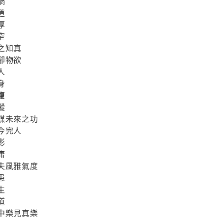
禍
道
厚
窄
之知真
卻物欲
人
身
復
蹤
謀未來之功
今完人
影
庸
失風雅氣度
患
生
道
中樂見真樂