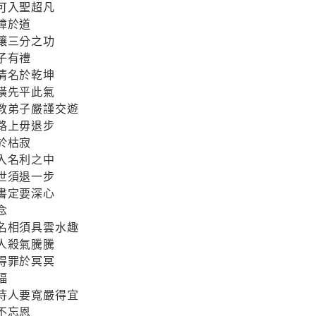
可入聖超凡
障於道
讓三分之功
子有禮
清名於乾坤
橫先平此氣
教弟子嚴謹交遊
路上毋退步
於枯寂
入名利之中
世須退一步
書定要深心
念
名相須具雲水趣
人殺氣騰騰
得罪於冥冥
福
待人要寬嚴得宜
不忘恩