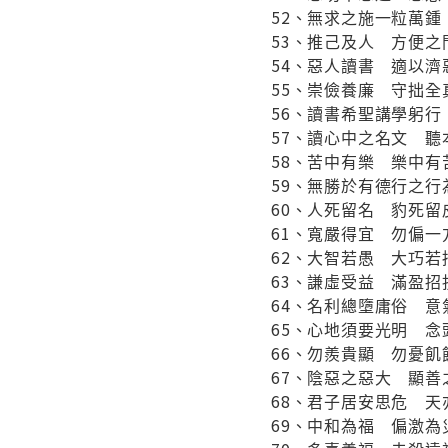
52、無求之施一粒萬
53、推己及人 方便之
54、惡人讀書 適以濟
55、崇儉養廉 守拙全
56、讀書希聖講學躬
57、讀心中之名文 聽
58、苦中有樂 樂中有
59、無勝於有德行之
60、人死留名 豹死留
61、寬嚴得宜 勿偏一
62、大智若愚 大巧若
63、謙虛受益 滿盈招
64、名利總墮庸俗 意
65、心地須要光明 念
66、勿羨貴顯 勿憂飢
67、陰惡之惡大 顯善
68、君子居安思危 天
69、中和為福 偏激為