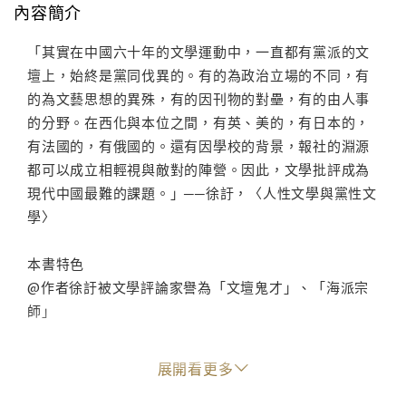
內容簡介
「其實在中國六十年的文學運動中，一直都有黨派的文
壇上，始終是黨同伐異的。有的為政治立場的不同，有
的為文藝思想的異殊，有的因刊物的對壘，有的由人事
的分野。在西化與本位之間，有英、美的，有日本的，
有法國的，有俄國的。還有因學校的背景，報社的淵源
都可以成立相輕視與敵對的陣營。因此，文學批評成為
現代中國最難的課題。」──徐訏，〈人性文學與黨性文
學〉
本書特色
@作者徐訏被文學評論家譽為「文壇鬼才」、「海派宗
師」
@徐訏在寫作本書的一九五○年代便透徹的分析當代中國
展開看更多
文學與文人所遭遇到的困難與演變