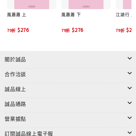
革命文學的論戰
左翼作家聯盟及其性質
風蕭蕭 上
風蕭蕭 下
江湖行 上
關於反左聯的文學理論的幾種說法
$276
$276
$26
文藝大眾化問題
79折
79折
79折
左聯分裂的過程與原因
服務於抗戰的文藝
左聯傳統的作家與邊區的幹部作家
關於誠品
外來文風與本位文學
合作洽談
內文試閱
關於新舊之爭的檢討
誠品線上
一
誠品通路
在晚清，作為老大帝國的中國，像是一隻紙老虎一樣，
雖然已經很敝舊了，但還自以為是雄冠全球，可以鄙視
營業據點
夷邦的大國。第一次把它戳破的是一八四○年的鴉片戰
爭，以後經太平天國運動，中法戰爭以及一八九四年中
訂閱誠品線上電子報