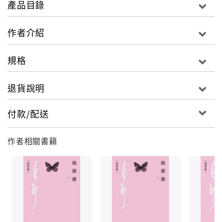
產品目錄
@精闢的評論中國在二十世紀上半葉各黨各派之文人、
文藝作品的背後核心意識，以及文藝與政治的互動關係
作者介紹
《現代中國文學的課題》是徐訏所著的文學評論之一，
規格
他在這本書中運用自己長年的所學與深厚的文史哲涵
養，提出自己對中國知識分子與中國文學發展的評析。
退貨說明
其所涵蓋的範圍，上自清末、下至一九五○年代，特別是
民初五四新文化運動時期的中國文藝發展，格外受到徐
付款/配送
訏評論的重視。
作者相關書籍
目錄
導言 徬徨覺醒：徐訏的文學道路╱陳智德
現代中國文學的課題
關於新舊之爭的檢討
啟蒙時期的所謂寫實主義與浪漫主義
在短期的思想自由環境中