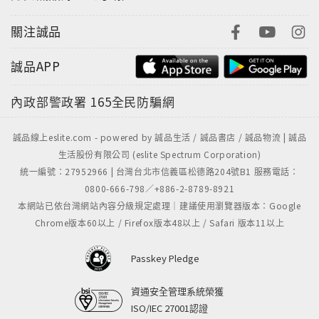
日戰爭，義和團事變，這隻紙老虎就變成皮毛盡脫的小
狗。中國的知識份子開始對自己文化失去自信，覺得應
關注誠品
該向西洋學習。但先是只以為中國不如人家的是槍炮兵
艦，派了年輕的留學生到外國，就是要他們學習這些東
誠品APP
西。可是這些留學生到了外國，發現人家的文物制度，
內政部警政署
165全民防騙網
學術文化都有勝於中華者，這時候，覺得中國要改革的
是各方面的改革，是根本的改革。可是有一部分人始終
懷抱著中國精神文明之可貴，宣導「中學為體，西學為
誠品線上eslite.com - powered by 誠品生活 / 誠品書店 / 誠品物流 | 誠品
生活股份有限公司 (eslite Spectrum Corporation)
用」之說，這就與新興的年輕知識份子有一種代溝。
統一編號：27952966 | 台灣台北市信義區松德路204號B1 服務電話：
0800-666-798／+886-2-8789-8921
到了民國成立，中國新興的知識份子對於所謂舊文化鄙
本網站已依台灣網站內容分級規定處理｜建議使用瀏覽器版本：Google
夷已極，他們所要求是新，當時所說的新都是西洋來
Chrome版本60以上 / Firefox版本48以上 / Safari 版本11以上
的。他們看到中國舊文化是一種負擔，不揚棄舊文化，
無法建立新文化。
Passkey Pledge
代表這些新興的知識份子，要求創新棄舊的，我們大家
資通安全管理系統榮獲
都知道最初是《新青年》這一群人。
ISO/IEC 27001認證