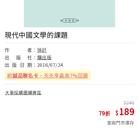
現代中國文學的課題
作
者：
徐訏
出
版
社：
釀出版
出
版
日
期：
2016/07/24
刷
誠品聯名卡
，天天享最高7%回饋
大量採購團購專區
240
189
79
查詢門市庫存