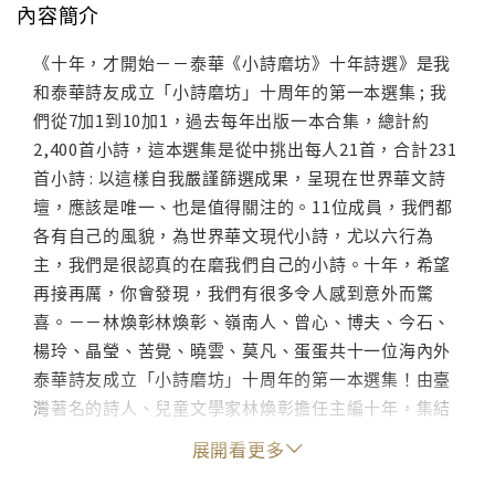
內容簡介
《十年，才開始－－泰華《小詩磨坊》十年詩選》是我
和泰華詩友成立「小詩磨坊」十周年的第一本選集 ; 我
們從7加1到10加1，過去每年出版一本合集，總計約
2,400首小詩，這本選集是從中挑出每人21首，合計231
首小詩 : 以這樣自我嚴謹篩選成果，呈現在世界華文詩
壇，應該是唯一、也是值得關注的。11位成員，我們都
各有自己的風貌，為世界華文現代小詩，尤以六行為
主，我們是很認真的在磨我們自己的小詩。十年，希望
再接再厲，你會發現，我們有很多令人感到意外而驚
喜。－－林煥彰林煥彰、嶺南人、曾心、博夫、今石、
楊玲、晶瑩、苦覺、曉雲、莫凡、蛋蛋共十一位海內外
泰華詩友成立「小詩磨坊」十周年的第一本選集！由臺
灣著名的詩人、兒童文學家林煥彰擔任主編十年，集結
11位海內外傑出泰華詩友－－嶺南人、曾心、林煥彰、
展開看更多
博夫、今石、楊玲、晶瑩、苦覺、曉雲、莫凡、蛋蛋，
一同為小詩打造。從精華中再次淬煉，2,400首小詩淬選