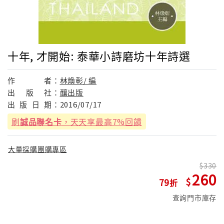
十年, 才開始: 泰華小詩磨坊十年詩選
作
者：
林煥彰/ 編
出
版
社：
釀出版
出
版
日
期：
2016/07/17
刷
誠品聯名卡
，天天享最高7%回饋
大量採購團購專區
330
260
79
查詢門市庫存