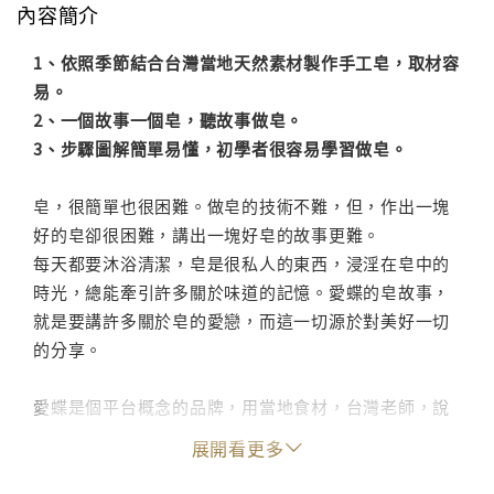
內容簡介
1、依照季節結合台灣當地天然素材製作手工皂，取材容
易。
2、一個故事一個皂，聽故事做皂。
3、步驟圖解簡單易懂，初學者很容易學習做皂。
皂，很簡單也很困難。做皂的技術不難，但，作出一塊
好的皂卻很困難，講出一塊好皂的故事更難。
每天都要沐浴清潔，皂是很私人的東西，浸淫在皂中的
時光，總能牽引許多關於味道的記憶。愛蝶的皂故事，
就是要講許多關於皂的愛戀，而這一切源於對美好一切
的分享。
愛蝶是個平台概念的品牌，用當地食材，台灣老師，說
生活態度的故事,而且結合溫馨的皂party活動形式，是
展開看更多
第一個跨界結合的台灣皂品牌。