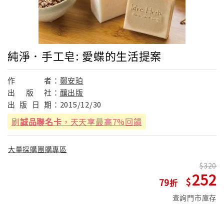
純淨．手工皂: 愛蝶的生活提案
作
者：
鄭安珀
出
版
社：
釀出版
出
版
日
期：
2015/12/30
刷
誠品聯名卡
，天天享最高7%回饋
大量採購團購專區
320
252
79
查詢門市庫存