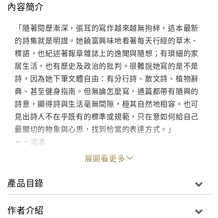
內容簡介
「隨著閱歷漸深，張耳的寫作越來越無拘絆，這本最新
的詩集就是明證。她饒富興味地看著每天行經的草木、
標語，也紀述著報章雜誌上的逸聞與隨想；有瑣細的家
居生活，也有歷史及政治的批判。很難說她寫的是不是
詩，因為她下筆文體自由：有分行詩、散文詩、植物辭
典、甚至健身指南。但無論怎麼寫，通篇都帶有隨興的
詩意，顯得詩與生活毫無間隙，極其自然地相容。也可
見出詩人不在乎既有的標準或規範，只在意如何給自己
最關切的物象與心思，找到恰當的表達方式。」
－－鴻鴻
展開看更多
產品目錄
作者介紹