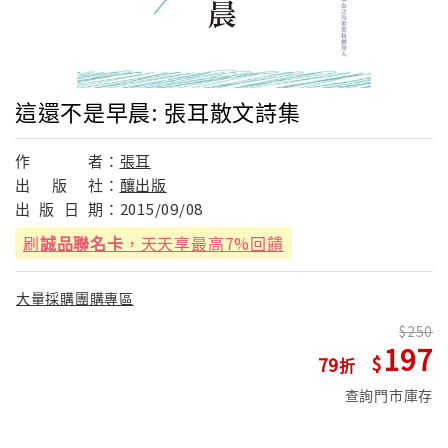
這還不是早晨: 張耳散文詩集
作
者：
張耳
出
版
社：
釀出版
出
版
日
期：
2015/09/08
刷
誠品聯名卡
，天天享最高7%回饋
大量採購團購專區
250
197
79
查詢門市庫存