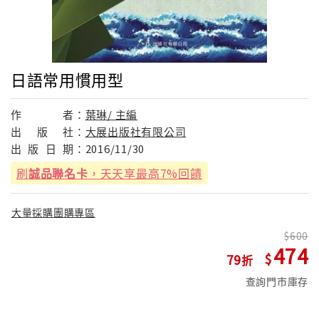
日語常用慣用型
作
者：
葉琳/ 主編
出
版
社：
大展出版社有限公司
出
版
日
期：
2016/11/30
刷
誠品聯名卡
，天天享最高7%回饋
大量採購團購專區
600
474
79
查詢門市庫存