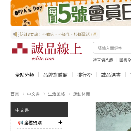
防詐3要訣：不聽信、不操作、掛斷電話
(詳)
禮享偶爸節
圖書全
全站分類
品牌旗艦館
排行榜
誠品選書
首頁
中文書
生活風格
運動休閒
中文書
📢強檔預購