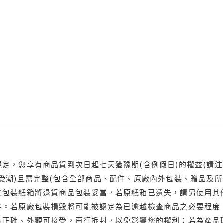
定，您享有商品貨到次日起七天猶豫期(含例假日)的權益(請
受潮)且需完整(包含全部商品、配件、原廠內外包裝、贈品及所
之包裝紙箱將退貨商品包裝妥當，若原紙箱已遺失，請另使用其
字。若原廠包裝損毀將可能被認定為已逾越檢查商品之必要程度，
品正確、外觀可接受，再行拆封，以免影響您的權利；若為產品