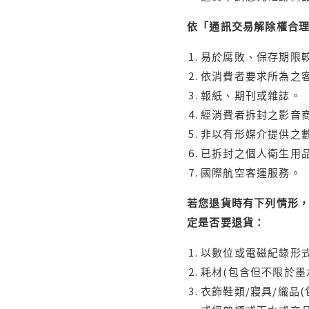
依「通訊交易解除權合
易於腐敗、保存期限較
依消費者要求所為之客
報紙、期刊或雜誌。
經消費者拆封之影音
非以有形媒介提供之數
已拆封之個人衛生用品
國際航空客運服務。
若您退貨時有下列情形，
定是否要退貨：
以數位或電磁紀錄形式
耗材(包含但不限於墨
衣飾鞋類/寢具/織品