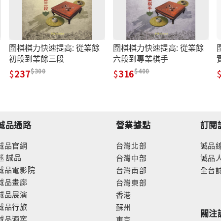
圍棋棋力快速提高: 從業餘
圍棋棋力快速提高: 從業餘
初段到業餘三段
六段到專業棋手
300
400
237
316
誠品通路
營業據點
訂閱
誠品官網
台灣北部
誠品
迷
誠品
台灣中部
誠品
誠品電影院
台灣南部
全台
誠品畫廊
台灣東部
誠品展演
香港
誠品行旅
蘇州
關注
誠品酒窖
東京