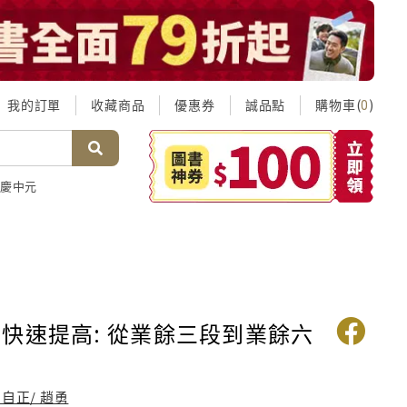
我的訂單
收藏商品
優惠券
誠品點
購物車(
)
0
慶中元
快速提高: 從業餘三段到業餘六
自正/ 趙勇