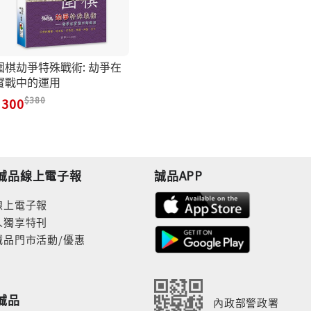
圍棋劫爭特殊戰術: 劫爭在
實戰中的運用
380
300
誠品線上電子報
誠品APP
線上電子報
人獨享特刊
誠品門市活動/優惠
誠品
內政部警政署