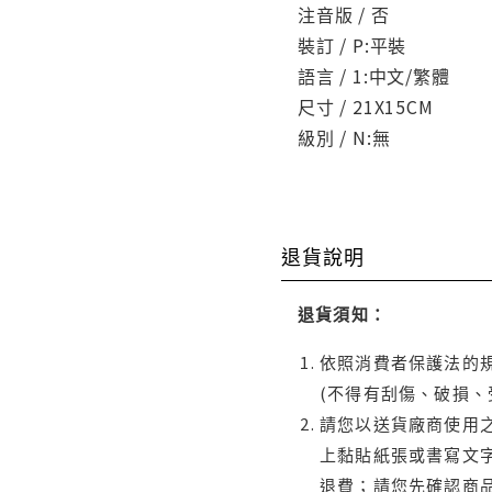
注音版 / 否
裝訂 / P:平裝
語言 / 1:中文/繁體
尺寸 / 21X15CM
級別 / N:無
退貨說明
退貨須知：
依照消費者保護法的規
(不得有刮傷、破損、
請您以送貨廠商使用
上黏貼紙張或書寫文
退費；請您先確認商