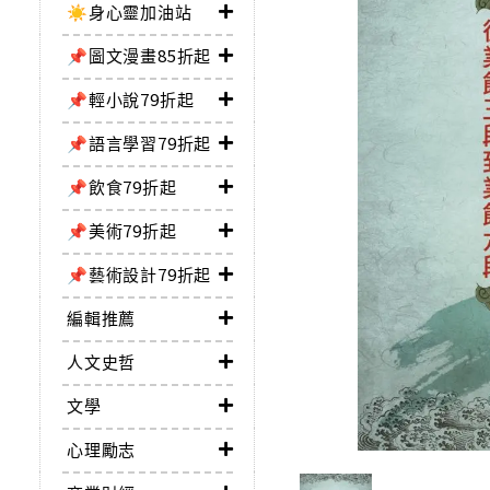
☀️身心靈加油站
📌圖文漫畫85折起
📌輕小說79折起
📌語言學習79折起
📌飲食79折起
📌美術79折起
📌藝術設計79折起
編輯推薦
人文史哲
文學
心理勵志