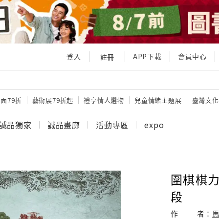
登入
APP下載
會員中心
註冊
面79折
藝術展79折起
禮享情人選物
兒童情緒主題展
臺灣文化
誠品獨家
誠品畫廊
活動專區
expo
圍棋棋力
段
作
者：
馬