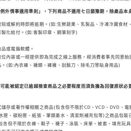
理例外情事適用準則」，下列商品不適用七日猶豫期，除產品本
短或解約時即將逾期。(如:生鮮蔬果、乳製品、冷凍冷藏食材、
製化給付。(如:客製印章、鋼筆刻字)
商品或電腦軟體。
位內容或一經提供即為完成之線上服務，經消費者事先同意始提
。(如:內衣褲、襪類、褲襪、刮鬍刀、除毛刀等貼身用品)
可能被認定已逾越檢查商品之必要程度而須負擔為回復原狀必要
儲存或著作權相關之商品(包含但不限於CD、VCD、DVD、電
水匣、碳粉匣、紙張、筆類墨水、清潔劑補充包等)之商品包裝已
(包含但不限於衣褲、鞋子、襪子、泳裝、床單、被套、填充玩具