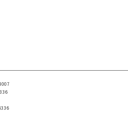
8007
336
4336