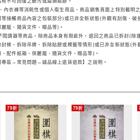
品有不可回復之髒污或磨損痕跡。
品、內衣褲等消耗性或個人衛生用品、商品銷售頁面上特別載明之
等接觸商品內容之包裝部分)或已非全新狀態(外觀有刮傷、破
保麗龍、隨貨文件、贈品等)。
電子閱讀器等商品，除商品本身有瑕疵外，退回之商品已拆封(除
封條、拆除吊牌、拆除貼膠或標籤等情形)或已非全新狀態(外
袋、配件紙箱、保麗龍、隨貨文件、贈品等)。
服專區→常見問題→誠品線上退貨退款】之說明。
79折
79折