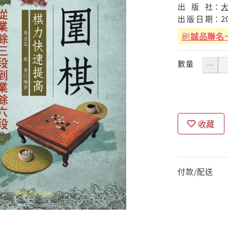
出
版
社：
出
版
日
期：
2
刷
誠品聯名
數量
收藏
付款/配送