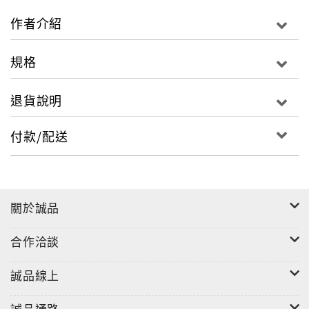
Ching-Yuan: Paintings 2011-2016, published by
作者介紹
TKG+, debuts in September, 2016. His oil-on-
canvas oeuvre is permeated with smoldering
規格
poetics reminiscent of the 18th- and 19th-
century European classicism. Cryptic
退貨說明
brushstrokes portray indistinct contours of
human figures, while a dreary palette conjures a
付款/配送
mythological or allegorical ambience. In a
seemingly miniature world of painting, Chen
Ching-Yuan has constructed a micro-universe that
defies the temporal and spatial confines. The
關於誠品
portal of this micro-universe is a wormhole,
through which figures, objects, narratives arrive
合作洽談
and dwell on the canvas. Suggestive of history,
those remnants are traces layered by the
誠品線上
artist’s brush, because for him, “Pieces of
history are conveyed directly through the nature
誠品通路