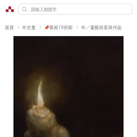
首頁
中文書
📌美術79折起
中／臺藝術家與作品