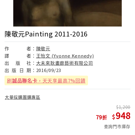
陳敬元Painting 2011-2016
作
者：
陳敬元
譯
者：
王怡文 (Yvonne Kennedy)
出
版
社：
大未來耿畫廊藝術有限公司
出
版
日
期：
2016/09/23
刷
誠品聯名卡
，天天享最高7%回饋
大量採購團購專區
1,200
948
79
查詢門市庫存