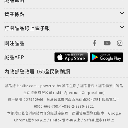
of the painting. I attempt to render the social
atmosphere of the times that envelop individual
營業據點
senses, or to express a more fundamental
struggle and contradiction as well as to point out
訂閱誠品線上電子報
the homogeneity that exists in human history. A
fable of individuals and the collective is narrated
關注誠品
through these scenes without a definitive link.”
誠品APP
內政部警政署
165全民防騙網
誠品線上eslite.com - powered by 誠品生活 / 誠品書店 / 誠品物流 | 誠品
生活股份有限公司 (eslite Spectrum Corporation)
統一編號：27952966 | 台灣台北市信義區松德路204號B1 服務電話：
0800-666-798／+886-2-8789-8921
本網站已依台灣網站內容分級規定處理｜建議使用瀏覽器版本：Google
Chrome版本60以上 / Firefox版本48以上 / Safari 版本11以上