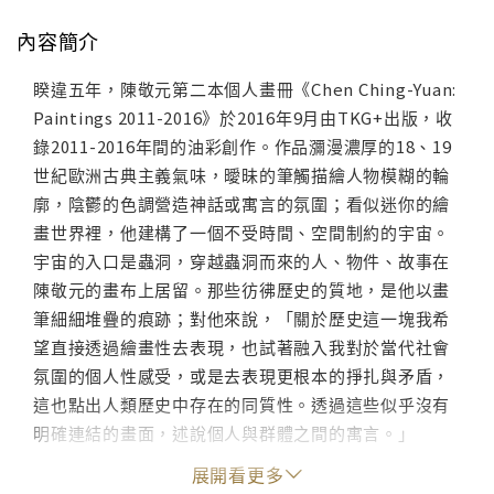
內容簡介
睽違五年，陳敬元第二本個人畫冊《Chen Ching-Yuan:
Paintings 2011-2016》於2016年9月由TKG+出版，收
錄2011-2016年間的油彩創作。作品瀰漫濃厚的18、19
世紀歐洲古典主義氣味，曖昧的筆觸描繪人物模糊的輪
廓，陰鬱的色調營造神話或寓言的氛圍；看似迷你的繪
畫世界裡，他建構了一個不受時間、空間制約的宇宙。
宇宙的入口是蟲洞，穿越蟲洞而來的人、物件、故事在
陳敬元的畫布上居留。那些彷彿歷史的質地，是他以畫
筆細細堆疊的痕跡；對他來說，「關於歷史這一塊我希
望直接透過繪畫性去表現，也試著融入我對於當代社會
氛圍的個人性感受，或是去表現更根本的掙扎與矛盾，
這也點出人類歷史中存在的同質性。透過這些似乎沒有
明確連結的畫面，述說個人與群體之間的寓言。」
展開看更多
The artist’s first catalogue in five years, Chen