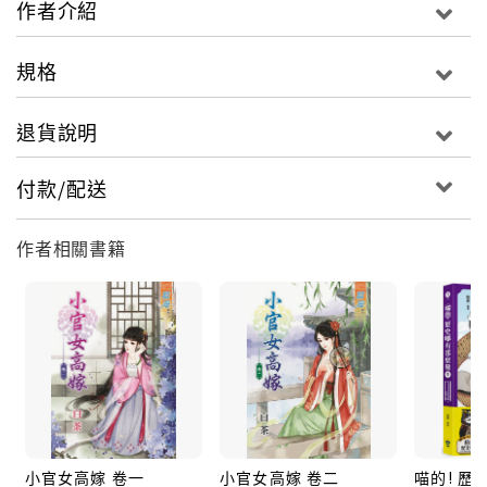
作者介紹
望，令齊王帶兵剿匪，周連營也得隨軍出征， 唉，這下
不知他何時歸來，她剛剛可診出了身孕，只等著和他報
規格
喜呢！
退貨說明
付款/配送
作者相關書籍
小官女高嫁 卷一
小官女高嫁 卷二
喵的! 歷