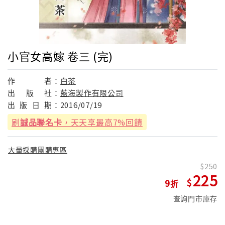
小官女高嫁 卷三 (完)
作
者：
白茶
出
版
社：
藍海製作有限公司
出
版
日
期：
2016/07/19
刷
誠品聯名卡
，天天享最高7%回饋
大量採購團購專區
250
225
9
查詢門市庫存