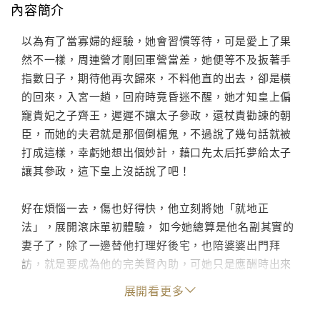
內容簡介
以為有了當寡婦的經驗，她會習慣等待，可是愛上了果
然不一樣，周連營才剛回軍營當差，她便等不及扳著手
指數日子，期待他再次歸來，不料他直的出去，卻是橫
的回來，入宮一趟，回府時竟昏迷不醒，她才知皇上偏
寵貴妃之子齊王，遲遲不讓太子參政，還杖責勸諫的朝
臣，而她的夫君就是那個倒楣鬼，不過說了幾句話就被
打成這樣，幸虧她想出個妙計，藉口先太后托夢給太子
讓其參政，這下皇上沒話說了吧！
好在煩惱一去，傷也好得快，他立刻將她「就地正
法」，展開滾床單初體驗， 如今她總算是他名副其實的
妻子了，除了一邊替他打理好後宅，也陪婆婆出門拜
訪，就是要成為他的完美賢內助，可她只是應酬時出來
透口氣，竟聽到齊王妃大不敬的言論，唯恐惹來殺身之
展開看更多
禍， 她靈機一動，半倒在湖邊裝暈，雖然被齊王妃發
現，還好僥倖逃過一劫， 誰知為了提高愛子齊王的聲