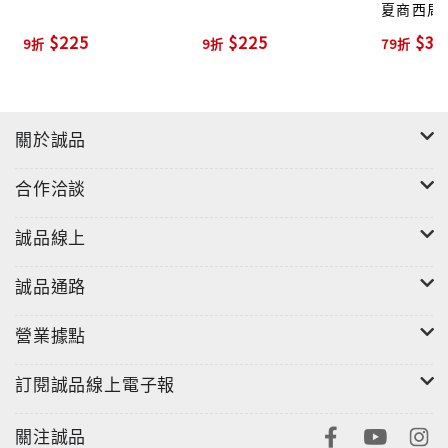
夏商西周
王朝 吾
$225
$225
$35
9折
9折
79折
劇場
關於誠品
合作洽談
誠品線上
誠品通路
營業據點
訂閱誠品線上電子報
關注誠品