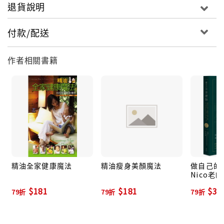
退貨說明
付款/配送
作者相關書籍
精油全家健康魔法
精油瘦身美顏魔法
做自己的芳
Nico老
油、基底油
$181
$181
$37
79折
79折
79折
個實用配方
身、美肌
康、幼兒
問題的日