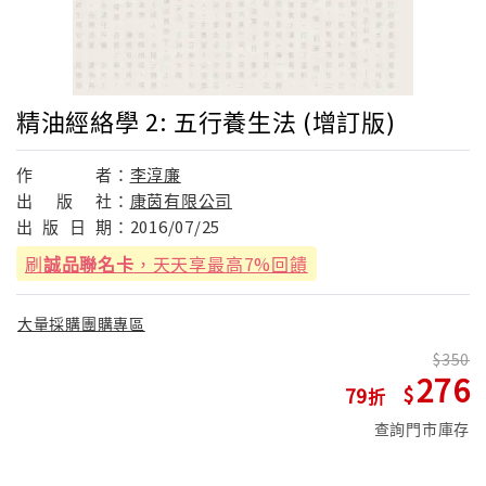
精油經絡學 2: 五行養生法 (增訂版)
作
者：
李淳廉
出
版
社：
康茵有限公司
出
版
日
期：
2016/07/25
刷
誠品聯名卡
，天天享最高7%回饋
大量採購團購專區
350
276
79
查詢門市庫存