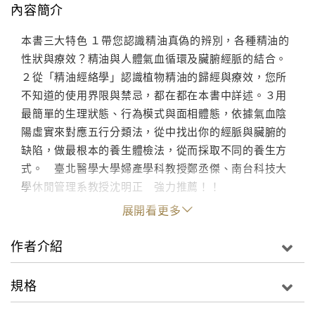
內容簡介
本書三大特色 １帶您認識精油真偽的辨別，各種精油的
性狀與療效？精油與人體氣血循環及臟腑經脈的結合。
２從「精油經絡學」認識植物精油的歸經與療效，您所
不知道的使用界限與禁忌，都在都在本書中詳述。３用
最簡單的生理狀態、行為模式與面相體態，依據氣血陰
陽虛實來對應五行分類法，從中找出你的經脈與臟腑的
缺陷，做最根本的養生體檢法，從而採取不同的養生方
式。 臺北醫學大學婦產學科教授鄭丞傑、南台科技大
學休閒管理系教授沈明正 強力推薦！！
展開看更多
作者介紹
規格