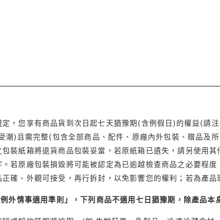
定，您享有商品貨到次日起七天猶豫期(含例假日)的權益(請
受潮)且需完整(包含全部商品、配件、原廠內外包裝、贈品及所
之包裝紙箱將退貨商品包裝妥當，若原紙箱已遺失，請另使用其
字。若原廠包裝損毀將可能被認定為已逾越檢查商品之必要程度，
品正確、外觀可接受，再行拆封，以免影響您的權利；若為產品
理例外情事適用準則」，下列商品不適用七日猶豫期，除產品本