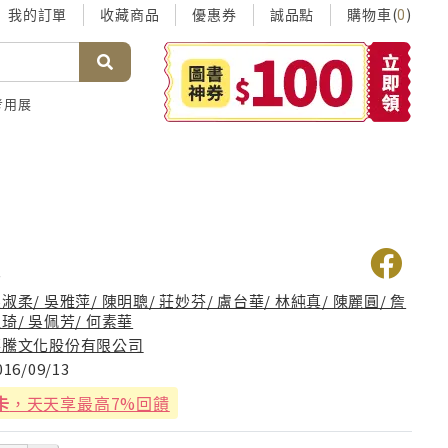
我的訂單
收藏商品
優惠券
誠品點
購物車(
)
0
考用展
礙
淑柔/ 吳雅萍/ 陳明聰/ 莊妙芬/ 盧台華/ 林純真/ 陳麗圓/ 詹
琦/ 吳佩芳/ 何素華
華騰文化股份有限公司
016/09/13
卡
，天天享最高7%回饋