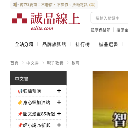
防詐3要訣：不聽信、不操作、掛斷電話
(詳)
禮享偶爸節
搶領全
全站分類
品牌旗艦館
排行榜
誠品選書
首頁
中文書
親子教養
教育
中文書
📢強檔預購
☀️身心靈加油站
📌圖文漫畫85折起
📌輕小說79折起