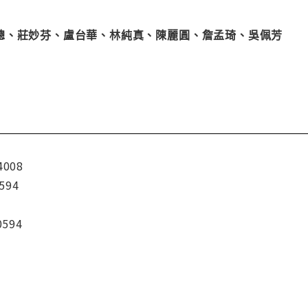
聰
、
莊妙芬
、
盧台華
、
林純真
、
陳麗圓
、
詹孟琦
、
吳佩芳
4008
594
0594