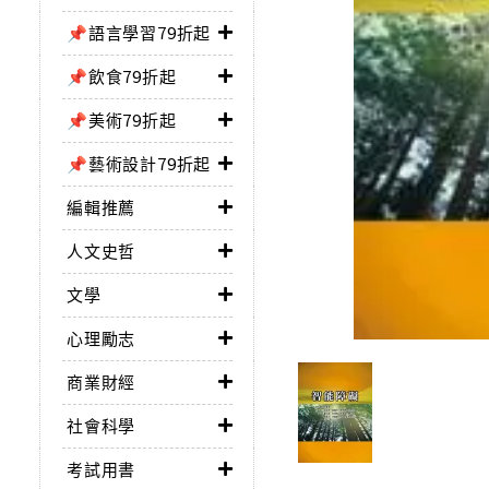
📌語言學習79折起
📌飲食79折起
📌美術79折起
📌藝術設計79折起
編輯推薦
人文史哲
文學
心理勵志
商業財經
社會科學
考試用書