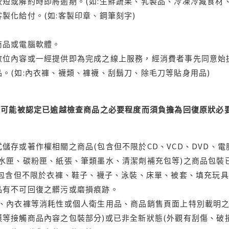
短或解約時即將逾期。(如:生鮮蔬果、乳製品、冷凍冷藏食材、
製化給付。(如:客製印章、鋼筆刻字)
商品或電腦軟體。
位內容或一經提供即為完成之線上服務，經消費者事先同意始提
。(如:內衣褲、襪類、褲襪、刮鬍刀、除毛刀等貼身用品)
可能被認定已逾越檢查商品之必要程度而須負擔為回復原狀必要
儲存或著作權相關之商品(包含但不限於CD、VCD、DVD、電
水匣、碳粉匣、紙張、筆類墨水、清潔劑補充包等)之商品包裝已
(包含但不限於衣褲、鞋子、襪子、泳裝、床單、被套、填充玩具
品有不可回復之髒污或磨損痕跡。
品、內衣褲等消耗性或個人衛生用品、商品銷售頁面上特別載明之
等接觸商品內容之包裝部分)或已非全新狀態(外觀有刮傷、破