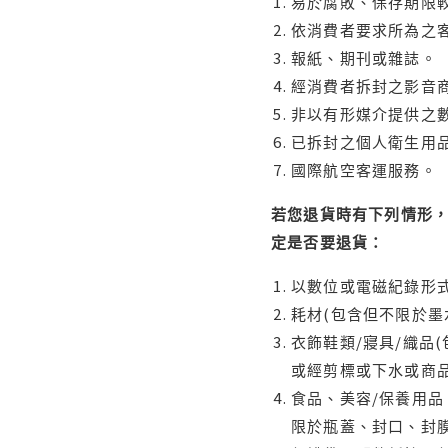
易於腐敗、保存期限較
依消費者要求所為之客
報紙、期刊或雜誌。
經消費者拆封之影音
非以有形媒介提供之數
已拆封之個人衛生用品
國際航空客運服務。
若您退貨時有下列情形，
定是否要退貨：
以數位或電磁紀錄形式
耗材(包含但不限於墨
衣飾鞋類/寢具/織品
或經剪標或下水或商
食品、美容/保養用
限於瓶蓋、封口、封膜