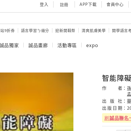
登入
APP下載
會員中心
註冊
站9折券
語言學習ㄅ級分
迎新開鞋祭
清爽肌膚美學
開學語言
誠品獨家
誠品畫廊
活動專區
expo
智能障
作
者：
孫
孟
出
版
社：
出
版
日
期：
2
刷
誠品聯名