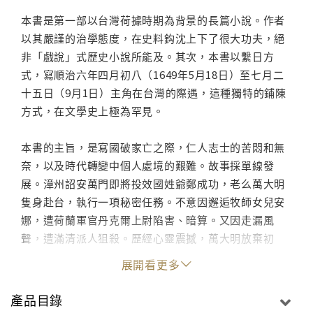
本書是第一部以台灣荷據時期為背景的長篇小說。作者
以其嚴謹的治學態度，在史料鈎沈上下了很大功夫，絕
非「戲說」式歷史小說所能及。其次，本書以繫日方
式，寫順治六年四月初八（1649年5月18日）至七月二
十五日（9月1日）主角在台灣的際遇，這種獨特的鋪陳
方式，在文學史上極為罕見。
本書的主旨，是寫國破家亡之際，仁人志士的苦悶和無
奈，以及時代轉變中個人處境的艱難。故事採單線發
展。漳州詔安萬門即將投效國姓爺鄭成功，老么萬大明
隻身赴台，執行一項秘密任務。不意因邂逅牧師女兒安
娜，遭荷蘭軍官丹克爾上尉陷害、暗算。又因走漏風
聲，遭滿清派人狙殺。歷經心靈震撼，萬大明放棄初
衷，遠走海外。……
展開看更多
小說圍繞萬大明的際遇，刻劃了一個個性格鮮明的人
產品目錄
物，追求自由和幸福的安娜姑娘，義薄雲天的郭懷一，