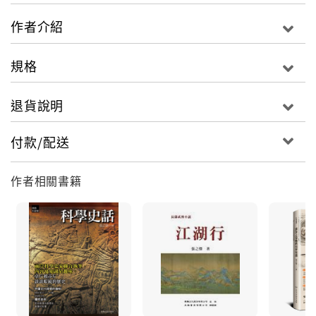
俠隱病尉遲、周道存，身在曹營心在漢的何斌，變節降
作者介紹
清的萬四……這些在時代大潮中各有追求的人物，都爲
萬大明伸出援手。
規格
大陸名作家金濤先生在序中說：「《赤崁行》所以引人
退貨說明
入勝，欲罷不能，正是歷史的切入點選擇得當，因而多
條線索相互交織，錯綜複雜，卻又彼此勾連，環環相
付款/配送
扣，從而爲情節的展開埋下了一個個伏筆。……《赤崁
行》是一部成功的歷史小說，它在台灣文學史上的地位
作者相關書籍
是值得肯定的。」