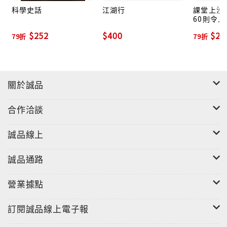
科學史話
江湖行
課堂上沒
60則令
事
$252
$400
$25
79折
79折
關於誠品
合作洽談
誠品線上
誠品通路
營業據點
訂閱誠品線上電子報