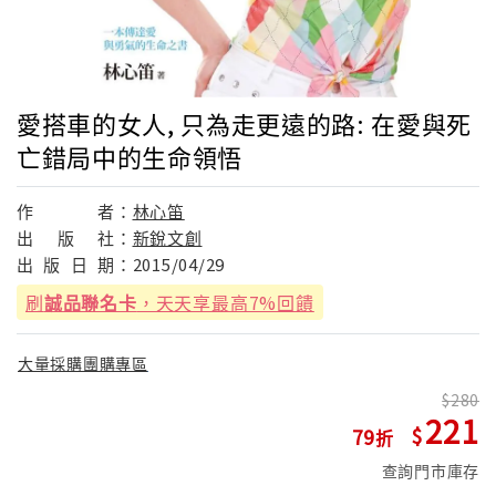
愛搭車的女人, 只為走更遠的路: 在愛與死
亡錯局中的生命領悟
作
者：
林心笛
出
版
社：
新銳文創
出
版
日
期：
2015/04/29
刷
誠品聯名卡
，天天享最高7%回饋
大量採購團購專區
280
221
79
查詢門市庫存