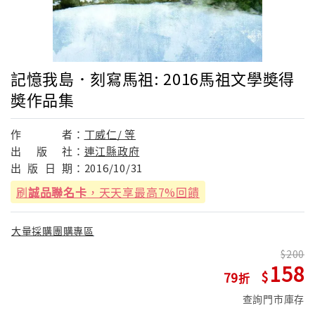
記憶我島．刻寫馬祖: 2016馬祖文學奬得
奬作品集
作
者：
丁威仁/ 等
出
版
社：
連江縣政府
出
版
日
期：
2016/10/31
刷
誠品聯名卡
，天天享最高7%回饋
大量採購團購專區
200
158
79
查詢門市庫存