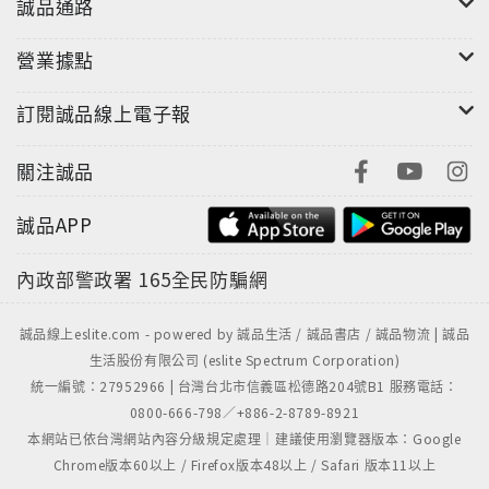
誠品通路
際此，「馬祖文學獎」正是我們循著文學構築的獨特風
營業據點
貌，讓這群列嶼在歷史的節點上強力聚光發熱，其所涵
蓄的文學養分，集結眾多文學愛好者的珍貴碩果，已然
訂閱誠品線上電子報
攀上了另一座文學高峰，創造出巨大的文化能量，在文
學領域展現重要的引領指標與無窮價值。
關注誠品
誠品APP
我們期待藉由「馬祖文學獎」的持續辦理，能承先啟後
地開創出連江馬祖文學的高度與視野，繼續標舉國之北
內政部警政署
165全民防騙網
疆的胸懷與氣度，向世界昂首出發。
誠品線上eslite.com - powered by 誠品生活 / 誠品書店 / 誠品物流 | 誠品
生活股份有限公司 (eslite Spectrum Corporation)
統一編號：27952966 | 台灣台北市信義區松德路204號B1 服務電話：
0800-666-798／+886-2-8789-8921
本網站已依台灣網站內容分級規定處理｜建議使用瀏覽器版本：Google
Chrome版本60以上 / Firefox版本48以上 / Safari 版本11以上