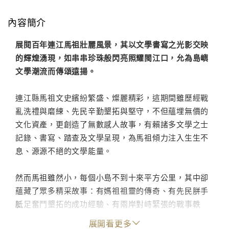
內容簡介
展閱百年連江馬祖壯麗風景，其以文學書寫之光影交映
的輝煌湧現，如串串珍珠般閃亮照耀閩江口，允為島嶼
文學潮流而傳頌遠揚。
連江縣馬祖文史繽紛繁盛、燦麗精彩，這期間雖歷經戰
亂洗禮與磨練、先民辛勤墾拓與堅守，不但蘊埋無價的
文化資產，更創造了無數感人故事，有賴諸多文學之士
記錄、書寫、踏查及文學呈現，為馬祖傾力注入生生不
息、源源不絕的文學能量。
然而馬祖雖然小，每個小島不到十來平方公里，其中卻
蘊藏了眾多精采故事：有媽祖祖靈的傳奇、有先民胼手
胝足奮鬥墾拓的成功經驗、有兩岸對峙緊張的戰事軼
史、有軍民一家相處和樂的人間美談，還有串串隱埋在
展開看更多