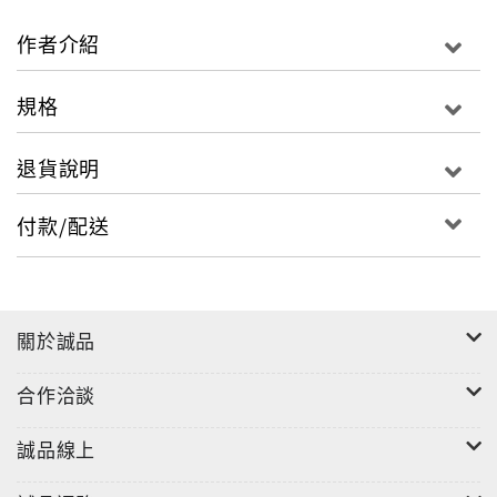
溫馨角落的許多傳說，片片型塑成馬祖青史的峻偉雄
挺，其仰望眺遠間的每個故事，都值得駐足、探訪、細
作者介紹
究。
規格
列嶼上，藍天和浪花、海風與候鳥、常民及旅人交匯於
此，在不同時間、空間，譜出屬於馬祖自我的獨特旋
退貨說明
律，而這些旋律又各自交織相疊成一段段優美和弦，譜
成澎拜迴盪的馬祖之歌。
付款/配送
本屆馬祖文學獎以「記憶我島．刻寫馬祖」為主題，正
切合了連江縣政府多年來所揭櫫的目標：書寫土地的芬
芳，歌詠島嶼的壯美。連江四鄉五島，有取之不竭的文
關於誠品
學養分，從生養你我的海洋島嶼間找靈感、覓素材，絕
對可以寫出感人而充滿美感的佳構。感謝本屆諸多親臨
合作洽談
踏上馬祖島嶼、親身感受馬祖美好的生命力作，海天地
景、人文風貌歷歷在文字間湧現，讓馬祖更為可親與愛
誠品線上
戀，透過文學家的生花妙筆，更可以深刻感受那份堅
實、那份悸動。