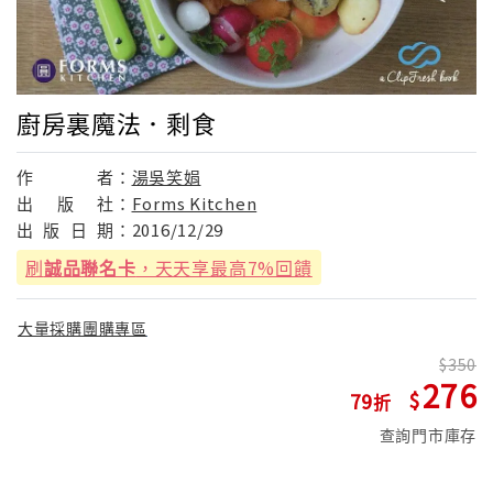
廚房裏魔法．剩食
作
者：
湯吳笑娟
出
版
社：
Forms Kitchen
出
版
日
期：
2016/12/29
刷
誠品聯名卡
，天天享最高7%回饋
大量採購團購專區
350
276
79
查詢門市庫存