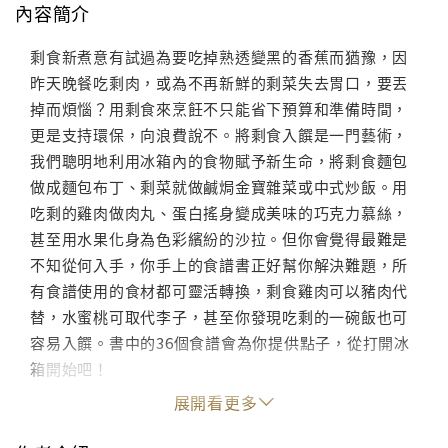
內容簡介
剩食新煮意有試過為要吃掉熟透變黑的香蕉而猶豫，因
昨天晚餐吃剩肉，或為不再新鮮的剩菜失去胃口，要丟
掉而煩惱？用剩食來烹飪不只能省下預算和準備時間，
更是支持環保，向浪費說不。將剩食入饌是一門藝術，
我們聰明地利用冰箱內的食物賦予新生命，將剩食麵包
做成麵包布丁、剩菜就做鹹焗金寶雜菜或中式炒飯。用
吃剩的雞肉做肉丸、蛋白搖身變成美味的巧克力慕絲，
甚至用水果化身為色彩繽紛的沙拉。但你會覺得最難是
不知從何入手，你手上的食譜書正好幫你解決難題，所
有食譜使用的食材都可靈活轉換，剩食雞肉可以豬肉代
替，水蜜桃可取代李子，甚至你發現吃剩的一碗飯也可
容易入饌。書中的36個食譜會為你提供點子，從打開冰
箱開始吧！
展開看更多