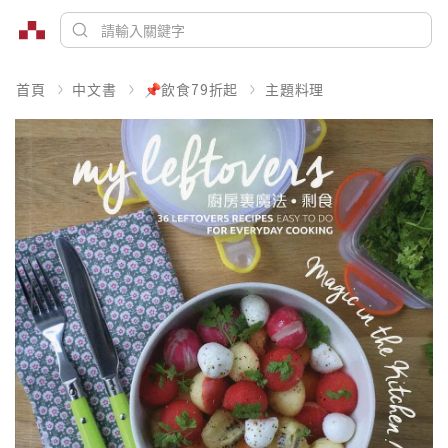
首頁
中文書
📌飲食79折起
主題料理