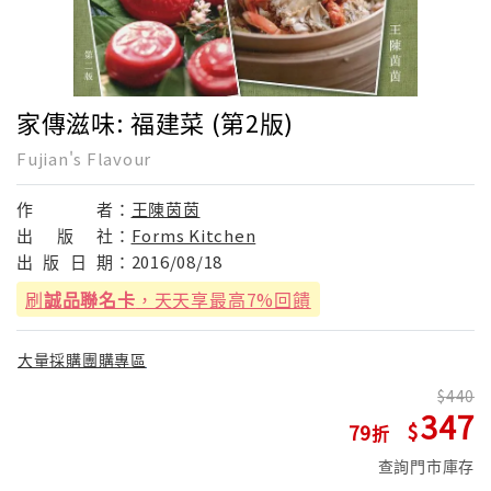
家傳滋味: 福建菜 (第2版)
Fujian's Flavour
作
者：
王陳茵茵
出
版
社：
Forms Kitchen
出
版
日
期：
2016/08/18
刷
誠品聯名卡
，天天享最高7%回饋
大量採購團購專區
440
347
79
查詢門市庫存