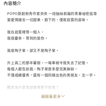
內容簡介
POPO原創新秀作家央央 一段抽絲剝繭的青春祕密追尋
當愛情褪去一切甜美，餘下的，僅是寂寞的滋味。
我在寂寞裡等一個人，
我很慶幸，等到的是你。
我是陶子茉，卻又不是陶子茉。
升上高二的那年暑假，一場車禍令我失去了記憶。
每個人都告訴我，陶子茉是多麼完美無缺，
不僅成績優秀，還有一個同樣出色的男朋友，沈一宇。
可是為什麼我卻覺得那不是我？
不管怎麼努力念書，成績也只是差強人意，
展開看更多
不管沈一宇對我再好，我卻怎麼樣都無法適應他的擁
抱。