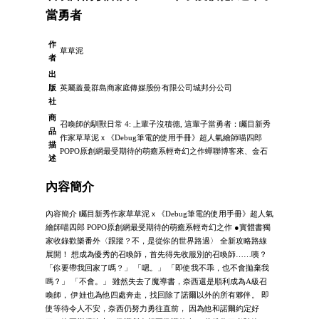
當勇者
作
草草泥
者
出
版
英屬蓋曼群島商家庭傳媒股份有限公司城邦分公司
社
商
召喚師的馴獸日常 4: 上輩子沒積德, 這輩子當勇者：矚目新秀
品
作家草草泥ｘ《Debug筆電的使用手冊》超人氣繪師喵四郎
描
POPO原創網最受期待的萌癒系輕奇幻之作蟬聯博客來、金石
述
內容簡介
內容簡介 矚目新秀作家草草泥ｘ《Debug筆電的使用手冊》超人氣
繪師喵四郎 POPO原創網最受期待的萌癒系輕奇幻之作 ●實體書獨
家收錄歡樂番外〈跟蹤？不，是從你的世界路過〉 全新攻略路線
展開！ 想成為優秀的召喚師，首先得先收服別的召喚師……咦？
「你要帶我回家了嗎？」 「嗯。」 「即使我不乖，也不會拋棄我
嗎？」 「不會。」 雖然失去了魔導書，奈西還是順利成為A級召
喚師， 伊娃也為他四處奔走，找回除了諾爾以外的所有夥伴。 即
使等待令人不安，奈西仍努力勇往直前， 因為他和諾爾約定好