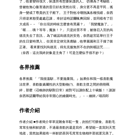
了，他要變得強大，保護所有想要保護的人。 彷彿為了考驗他，
曾被他無心傷害過的昔日好友突然出現， 身分更不再是平民，搖
身一變成了尊貴的王子殿下。 王子對他冷嘲熱諷各種找碴，奈西
只得逆來順受處處忍讓， 幸好這時諾爾颯爽回歸，並同樣有了巨
大成長－－ 「你出現的時候怎麼會有黑霧？」 「我變魔族了。」
「喔……咦？等等，魔族！？」 只是好景不常，被徵召入宮的烏
德克失去了音訊， 為了確認烏德克的安危，奈西趁宮廷舉行王子
的生日宴時潛入， 但莫非定律完美應驗，他華麗麗和王子撞了個
正著。 看來要找到烏德克，得先克服無所不在的倒楣詛咒……
（奈西：這次我終於像是主角了！可是怎麼似乎很不妙？）
各界推薦
各界推薦 「『我很溫馴，不要拋棄我。』如果你和我一樣喜歡魔
法世界、喜歡傲嬌屬性的大型動物(?)、喜歡主僕之間的萌萌羈
絆，那麼《召喚師的馴獸日常》絕對可以讓你配上十碗飯！！謝謝
奈西和諾爾帶給我非常開心的繪圖時光。」－－繪師／喵四郎
作者介紹
作者介紹 ■作者簡介草草泥雜食羊駝一隻，勿拍打可餵食。喜歡毛
茸茸生物和鮮奶茶，不過最喜歡的還是寫作，希望能一直寫到天荒
地老，當然如果能有一杯鮮奶茶與毛茸茸生物相伴那就更完美了。