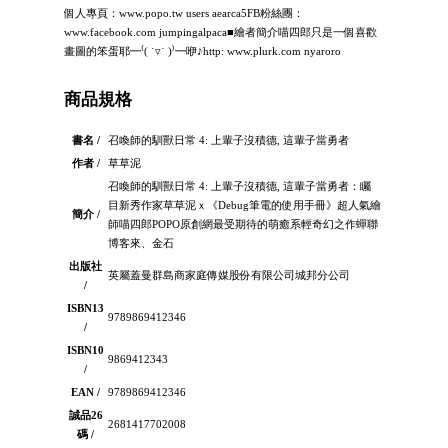
個人專頁：www.popo.tw users aearca5FB粉絲團：
www.facebook.com jumpingalpaca■繪者簡介喵四郎只是一個喜歡
畫圖的笨蛋耶━⁽( ˙▿˙ )⁾━咿♪http: www.plurk.com nyaroro
商品規格
書名 /
召喚師的馴獸日常 4: 上輩子沒積德, 這輩子當勇者
作者 /
草草泥
召喚師的馴獸日常 4: 上輩子沒積德, 這輩子當勇者：矚
目新秀作家草草泥ｘ《Debug筆電的使用手冊》超人氣繪
簡介 /
師喵四郎POPO原創網最受期待的萌癒系輕奇幻之作蟬聯
博客來、金石
出版社
英屬蓋曼群島商家庭傳媒股份有限公司城邦分公司
/
ISBN13
9789869412346
/
ISBN10
9869412343
/
EAN /
9789869412346
誠品26
2681417702008
碼 /