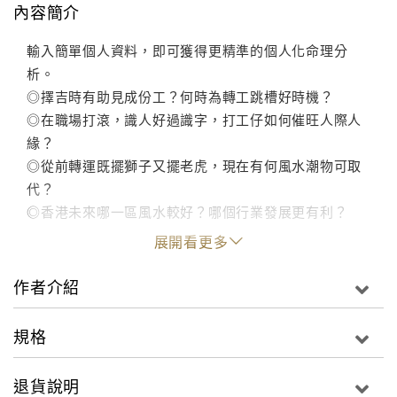
內容簡介
輸入簡單個人資料，即可獲得更精準的個人化命理分
析。
◎擇吉時有助見成份工？何時為轉工跳槽好時機？
◎在職場打滾，識人好過識字，打工仔如何催旺人際人
緣？
◎從前轉運既擺獅子又擺老虎，現在有何風水潮物可取
代？
◎香港未來哪一區風水較好？哪個行業發展更有利？
展開看更多
作者介紹
規格
退貨說明