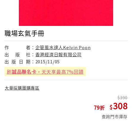
職場玄氣手冊
作
者：
企管風水達人Kelvin Poon
出
版
社：
香港經濟日報有限公司
出
版
日
期：
2015/11/05
刷
誠品聯名卡
，天天享最高7%回饋
大量採購團購專區
390
308
79
查詢門市庫存