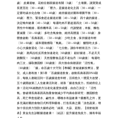
歲〕 皮膚過敏、花粉症都跟腸道有關〔0歲〕 「土壤菌」讓寶寶成
長更茁壯〔30～40歲〕 「壓力」是腸道老化主因〔30～40歲〕 一
定要吃碳水化合物〔30～40歲〕 維持腸道好菌和壞菌平衡〔30～
40歲〕 壓力、緊張會趕走腸道好菌〔40～50歲〕 四十歲的腸道，
決定晚年健康〔40～50歲〕 每週吃肉不要超過四次〔40～50歲〕
男性中年離婚，罹癌機率高〔40～50歲〕 代謝變差，米飯、麵包
要減量〔50～60歲〕 多吃含氧食物、維持高體溫〔50～60歲〕 身
體會啟動「長壽基因」〔50～60歲〕 少吃主食，保持腸道年輕
〔50～60歲〕 緩和運動獲取「氧氣」〔50～60歲〕 醣類吃太多，
小心大腦會退化〔50～60歲〕 「七分飽」讓你年輕有活力〔50～
60歲〕 跑馬拉松反而會加速老化〔60歲後〕 顧好腸道，不必天天
跑醫院！〔60歲後〕 天然發酵食品是不老仙丹〔60歲後〕 每週吃
肉三次，攝取膽固醇〔60歲後〕 四大致命病都源於「活性氧」
〔60歲後〕 「腸」命百歲十大守則【專欄】便秘速解按摩法，嬰
兒、成人都有效！第5章 「百歲腸道飲食」啟動長壽基因DNA顯
示，每個人都能活到一百歲腸道愈年輕，活得愈久！體質大改變，
五十歲開啟第二人生健康活到老，就靠「腸道免疫力」拒絕癌症上
身！活化NK細胞的方法老化速度快或慢，由自己決定！「活性
氧」會破壞長壽基因高熱量食物減少平均壽命新研究：膽固醇愈
高，死亡率愈低硬水、鹼性水，哪種水有益健康？優酪乳之外，更
多充滿好菌的食物日式料理和優格，打造長壽之國「淡色蔬菜」增
加十倍抗癌力預防大腸癌必吃「綠茶、大蒜、菇類」【排便檢測
表】黃金先生診斷腸道健康！〔結語〕提升腸道免疫力，擁有幸福