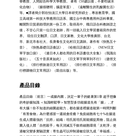
譽教授、人間綜合科學大學教授。 著有《50歲以後，不要吃碳水
化合物》、《腸很聰明，腦是笨蛋》、《遠離醫生的乳酸菌生活》
等。■譯者簡介郭欣怡淡江大學日本研究所碩士，專攻教育學。國
立高雄第一科技大學應用日語系、國立台中商專應用外語科畢業。
離開對日貿易助理的第一份工作，取得高中、職日語合科教師證之
後，不甘心只當一位日文老師，而一頭栽入日文學習書籍寫作的世
界。 現任日文翻譯、口譯、日文家教、文化大學推廣部、台北
市、新北市各社大、長庚養生文化村日文講師。著作有《快熟五十
音》、《快熟基礎日語會話》、《哈燒日語會話》、《NEW日文
單字放口袋》、《連日本人都在用的日本語書信大全集》（我識出
版社）。《五十音原來如此》、《日文單字簡單到不行》（捷徑文
化）、《排行榜旅遊日文常用語》、《排行榜日文常用語》、《排
行榜購物日文常用語》（凱信出版）等。
產品目錄
產品目錄 〔前言〕一成腸內菌，決定一輩子的健康第1章 超乎想像
的奇妙腸知識 ＜知識輕鬆學＞智慧型多功能腸道先有「腸」，才
有大腦！你不知道的細菌超能力，都在腸道裡腸道能第一時間判斷
「有害食物」為什麼感冒一週就會痊癒？免疫細胞有七十%在腸道
生成人體最強的「抗癌」組織：培氏斑培氏斑能捕捉異物，阻止病
菌入侵人體「自然殺手」每天消滅五千個癌細胞環境「太乾淨」使
過敏兒變多實驗證實：寄生蟲可以抑制過敏症狀九成「幸福感」，