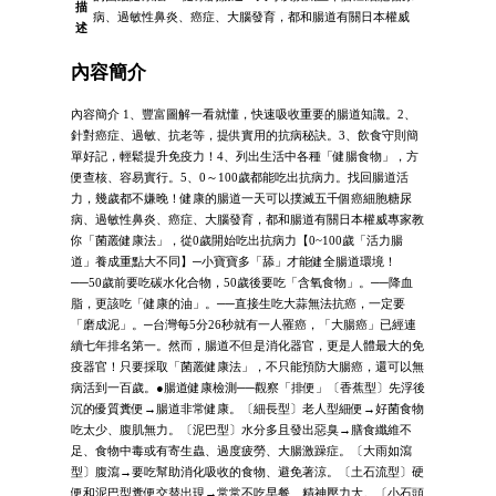
描
病、過敏性鼻炎、癌症、大腦發育，都和腸道有關日本權威
述
內容簡介
內容簡介 1、豐富圖解一看就懂，快速吸收重要的腸道知識。2、
針對癌症、過敏、抗老等，提供實用的抗病秘訣。3、飲食守則簡
單好記，輕鬆提升免疫力！4、列出生活中各種「健腸食物」，方
便查核、容易實行。5、0～100歲都能吃出抗病力。找回腸道活
力，幾歲都不嫌晚！健康的腸道一天可以撲滅五千個癌細胞糖尿
病、過敏性鼻炎、癌症、大腦發育，都和腸道有關日本權威專家教
你「菌叢健康法」，從0歲開始吃出抗病力【0~100歲「活力腸
道」養成重點大不同】─小寶寶多「舔」才能健全腸道環境！
──50歲前要吃碳水化合物，50歲後要吃「含氧食物」。──降血
脂，更該吃「健康的油」。──直接生吃大蒜無法抗癌，一定要
「磨成泥」。─台灣每5分26秒就有一人罹癌，「大腸癌」已經連
續七年排名第一。然而，腸道不但是消化器官，更是人體最大的免
疫器官！只要採取「菌叢健康法」，不只能預防大腸癌，還可以無
病活到一百歲。●腸道健康檢測──觀察「排便」〔香蕉型〕先浮後
沉的優質糞便→腸道非常健康。〔細長型〕老人型細便→好菌食物
吃太少、腹肌無力。〔泥巴型〕水分多且發出惡臭→膳食纖維不
足、食物中毒或有寄生蟲、過度疲勞、大腸激躁症。〔大雨如瀉
型〕腹瀉→要吃幫助消化吸收的食物、避免著涼。〔土石流型〕硬
便和泥巴型糞便交替出現→常常不吃早餐、精神壓力大。〔小石頭