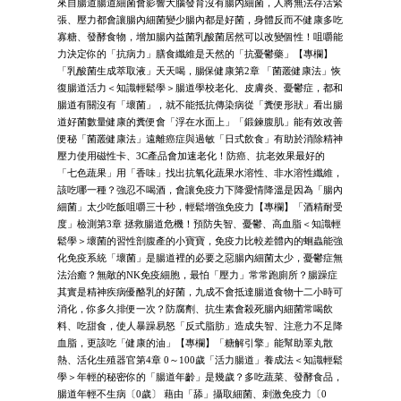
來自腸道腸道細菌會影響大腦發育沒有腸內細菌，人將無法存活緊
張、壓力都會讓腸內細菌變少腸內都是好菌，身體反而不健康多吃
寡糖、發酵食物，增加腸內益菌乳酸菌居然可以改變個性！咀嚼能
力決定你的「抗病力」膳食纖維是天然的「抗憂鬱藥」【專欄】
「乳酸菌生成萃取液」天天喝，腸保健康第2章 「菌叢健康法」恢
復腸道活力＜知識輕鬆學＞腸道學校老化、皮膚炎、憂鬱症，都和
腸道有關沒有「壞菌」，就不能抵抗傳染病從「糞便形狀」看出腸
道好菌數量健康的糞便會「浮在水面上」「鍛鍊腹肌」能有效改善
便秘「菌叢健康法」遠離癌症與過敏「日式飲食」有助於消除精神
壓力使用磁性卡、3C產品會加速老化！防癌、抗老效果最好的
「七色蔬果」用「香味」找出抗氧化蔬果水溶性、非水溶性纖維，
該吃哪一種？強忍不喝酒，會讓免疫力下降愛情降溫是因為「腸內
細菌」太少吃飯咀嚼三十秒，輕鬆增強免疫力【專欄】「酒精耐受
度」檢測第3章 拯救腸道危機！預防失智、憂鬱、高血脂＜知識輕
鬆學＞壞菌的習性剖腹產的小寶寶，免疫力比較差體內的蛔蟲能強
化免疫系統「壞菌」是腸道裡的必要之惡腸內細菌太少，憂鬱症無
法治癒？無敵的NK免疫細胞，最怕「壓力」常常跑廁所？腸躁症
其實是精神疾病優酪乳的好菌，九成不會抵達腸道食物十二小時可
消化，你多久排便一次？防腐劑、抗生素會殺死腸內細菌常喝飲
料、吃甜食，使人暴躁易怒「反式脂肪」造成失智、注意力不足降
血脂，更該吃「健康的油」【專欄】「糖解引擎」能幫助睪丸散
熱、活化生殖器官第4章 0～100歲「活力腸道」養成法＜知識輕鬆
學＞年輕的秘密你的「腸道年齡」是幾歲？多吃蔬菜、發酵食品，
腸道年輕不生病〔0歲〕 藉由「舔」攝取細菌、刺激免疫力〔0