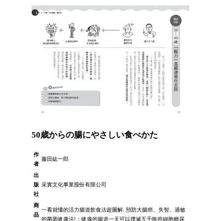
50歳からの腸にやさしい食べかた
作
藤田紘一郎
者
出
版
采實文化事業股份有限公司
社
商
一看就懂的活力腸道飲食法超圖解: 預防大腸癌、失智、過敏
品
的菌叢健康法!：健康的腸道一天可以撲滅五千個癌細胞糖尿