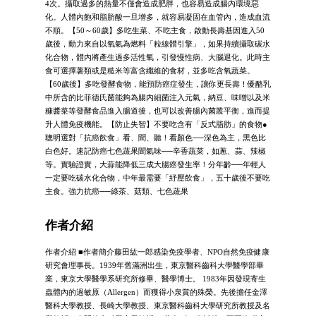
4次。攝取過多的熱量不僅會造成肥胖，也容易造成腸內環境惡
化。人體內飽和脂肪酸一旦增多，就容易凝固在血管內，造成血流
不順。【50～60歲】多吃生菜、不吃主食，啟動長壽基因進入50
歲後，動力來自以氧氣為燃料「粒線體引擎」，如果持續攝取碳水
化合物，體內將產生過多活性氧，引發慢性病、大腦退化。此時主
食可選擇薯類或是糙米等富含纖維的食材，並多吃含氧蔬菜。
【60歲後】多吃發酵食物，能預防癌症發生，讓你更長壽！優酪乳
中所含的比菲德氏菌能夠為腸內細菌注入元氣，納豆、味噌以及米
糠醬菜等發酵食品進入腸道後，也可以改善腸內菌叢平衡，進而提
升人體免疫機能。【防止失智】不要吃含有「反式脂肪」的食物●
聰明選對「抗癌飲食」看、聞、聽！看顏色──深色為主，黑色比
白色好。速記防癌七色蔬果聞氣味──辛香蔬菜，如蔥、蒜、辣椒
等。實驗證實，大蒜能降低三成大腸癌發生率！分年齡──年輕人
一定要吃碳水化合物，中年最需要「紓壓飲食」，五十歲後不要吃
主食。強力抗癌──綠茶、菇類、七色蔬果
作者介紹
作者介紹 ■作者簡介藤田紘一郎感染免疫學者、NPO自然免疫健康
研究會理事長。1939年舊滿洲出生，東京醫科齒科大學醫學部畢
業，東京大學醫學系研究所修畢、醫學博士。 1983年因發現寄生
蟲體內的過敏原（Allergen）而獲得小泉賞的殊榮。先後擔任金澤
醫科大學教授、長崎大學教授、東京醫科齒科大學研究所教授及名