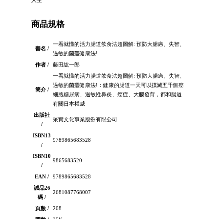
人生
商品規格
一看就懂的活力腸道飲食法超圖解: 預防大腸癌、失智、
書名 /
過敏的菌叢健康法!
作者 /
藤田紘一郎
一看就懂的活力腸道飲食法超圖解: 預防大腸癌、失智、
過敏的菌叢健康法!：健康的腸道一天可以撲滅五千個癌
簡介 /
細胞糖尿病、過敏性鼻炎、癌症、大腦發育，都和腸道
有關日本權威
出版社
采實文化事業股份有限公司
/
ISBN13
9789865683528
/
ISBN10
9865683520
/
EAN /
9789865683528
誠品26
2681087768007
碼 /
頁數 /
208