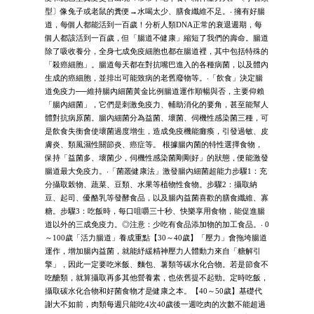
型〕像兔子或老鼠的糞便→水喝太少、膳食纖維不足。‧ 擁有好腸
道，每個人都能活到一百歲！分析人類DNA正常的衰退週期，每
個人都該活到一百歲，但「腸道不健康」縮短了我們的壽命。腸道
除了吸收養分，全身七成免疫細胞也都在腸道裡，其中包括特殊的
「殺癌細胞」。腸道每天都在對抗嘴巴進入的各種病菌，以及體內
生成的癌細胞，並排出可能致病的老舊廢物等。‧「飲食」決定腸
道免疫力──維持腸內細菌黃金比例腸道運作順暢與否，主要仰賴
「腸內細菌」，它們是刺激免疫力、輔助消化的要角，甚至能幫人
體對抗病原菌。腸內細菌分為益菌、壞菌、伺機性感染菌三種，可
是飲食失衡會使壞菌過度增生，造成免疫機能癱瘓，引發過敏、皮
膚炎、類風濕性關節炎、癌症等。 根據腸內菌的特性選擇食物，
保持「益菌多、壞菌少，伺機性感染菌剛剛好」的狀態，便能激發
腸道最大免疫力。‧「菌叢健康法」激發腸內細菌超能力步驟1：充
分攝取榖物、蔬菜、豆類、水果等植物性食物。步驟2：攝取納
豆、起司、優酪乳等發酵食品，以及腸內益菌喜歡的膳食纖維、寡
糖。步驟3：吃飯時，每口咀嚼三十秒、快樂享用食物，能促進腸
道以外的三成免疫力。◎注意：少吃有食品添加物的加工食品。‧ 0
～100歲「活力腸道」養成重點【30～40歲】「壓力」會拖垮腸道
運作，增加腸內益菌，就能紓緩精神壓力人體動力來自「糖解引
擎」，因此一定要吃米飯、麵包、薯類等碳水化合物。若是節食不
吃醣類，就算攝取再多其他營養素，也依舊提不起勁。定時吃飯，
攝取碳水化合物和好菌食物才是健康之本。【40～50歲】基礎代
謝大不如前，肉類每週只能吃4次40歲後一週吃肉的次數不能超過